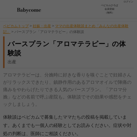
ログイン
ベビカムひろば
会員登録
（無料）
ベビカムトップ
>
妊娠・出産
>
ママの出産体験談まとめ「みんなの出産体験
記」
>
バースプラン「アロマテラピー」の体験談
バースプラン「アロマテラピー」の体
験談
出産
アロマテラピーは、分娩時に好きな香りを嗅ぐことで妊婦さん
がリラックスできたり、鎮静作用のあるアロマオイルで陣痛の
痛みをやわらげたりできる人気のバースプラン。「アロマ分
娩」などの名前で呼ぶ産院も。体験談でその効果や感想をチェ
ックしましょう。
体験談はベビカムで募集したママたちの投稿を掲載していま
す。あくまでも一個人の経験としてお読みください。症状や対
処の判断は、医師にご相談ください。