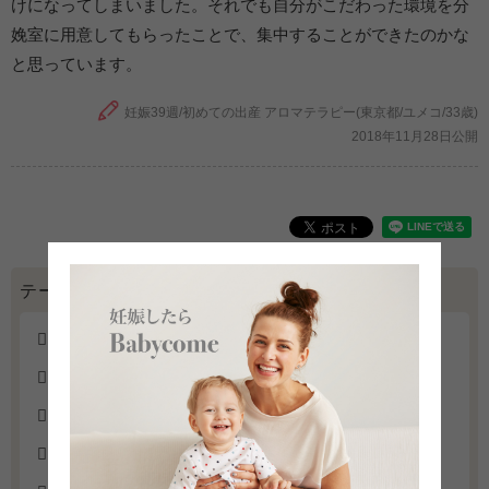
けになってしまいました。それでも自分がこだわった環境を分
娩室に用意してもらったことで、集中することができたのかな
と思っています。
妊娠39週/初めての出産 アロマテラピー(東京都/ユメコ/33歳)
2018年11月28日公開
テーマごとに体験談を見る
立ち会い出産
カンガルーケア
アロマテラピー
母子同室