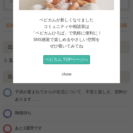
その他
ベビカムが新しくなりました
妊娠10ヶ月
生後0歳
コミュニティや相談室は
「ベビカムひろば」で気軽に便利に！
SNS感覚で楽しめるやさしい空間を
ぜひ覗いてみてね
出産お役立ち情報
ベビカム TOPページへ
失敗しないマタニティインナー選び
close
出産関連コミュニティ
子供が産まれてからの生活について、不安と寂しさ、恐怖が
あります……
陣痛待ち
あと1週間です