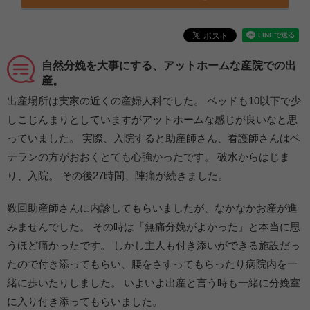
自然分娩を大事にする、アットホームな産院での出
産。
出産場所は実家の近くの産婦人科でした。 ベッドも10以下で少
しこじんまりとしていますがアットホームな感じが良いなと思
っていました。 実際、入院すると助産師さん、看護師さんはベ
テランの方がおおくとても心強かったです。 破水からはじま
り、入院。 その後27時間、陣痛が続きました。
数回助産師さんに内診してもらいましたが、なかなかお産が進
みませんでした。 その時は「無痛分娩がよかった」と本当に思
うほど痛かったです。 しかし主人も付き添いができる施設だっ
たので付き添ってもらい、腰をさすってもらったり病院内を一
緒に歩いたりしました。 いよいよ出産と言う時も一緒に分娩室
に入り付き添ってもらいました。