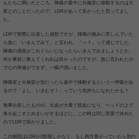
んたちに聞いたところ、陣痛の最中に分娩室に移動するのは大
変とのことだったので、LDRがあって良かったと思ってまし
た。
LDRで実際に出産した感想ですが、陣痛の痛みに苦しんでいた
ら急に「いきんでみて」と言われ、「へ？」って感じでした。
陣痛の感覚がこれぐらいになったらいきんでみましょうとか、
何か事前に教えてくれれば良かったのですが、急に言われたの
で心の準備ができず、一瞬戸惑いました。
陣痛室と分娩室が別だったら途中で移動するという一呼吸があ
るので「よし、いきむぞ！」っていう気持ちになれたかも？
無事出産したものの、出血が大量で貧血になり、ベッドの上で
体を起こすとめまいがするほどに。この時は同じ部屋で休めた
のでLDRで助かりました。
この病院はLDRが2部屋しかなく、もし両方塞がっていたら別の