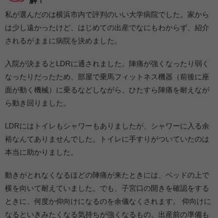
解！
私が選んだのは横浜市内で評判のいい大学病院でした。家から
は少し遠かったけど、はじめての出産でなにもわからず、紹介
されるがままに病院を決めました。
入院が決まるとLDRに通されました。陣痛が強くなったり弱く
なったりだったため、部屋で乗馬フィットネス機器（前後に座
面が動く機械）に乗るなどしながら、ひたすら陣痛を耐えなが
ら動き回りました。
LDRにはトイレもシャワーもありましたが、シャワーに入る余
裕なんてありませんでした。トイレに手すりがついていたのは
本当に助かりました。
動きがとれなくなるほどの陣痛が来たときには、ベッドの上で
横を向いて耐えていました。でも、子宮口の開きを確認をする
ときに、何度か仰向けになるのを余儀なくされます。 仰向けに
なるといきみたくなる気持ちが強くなるもの。出産前の準備も