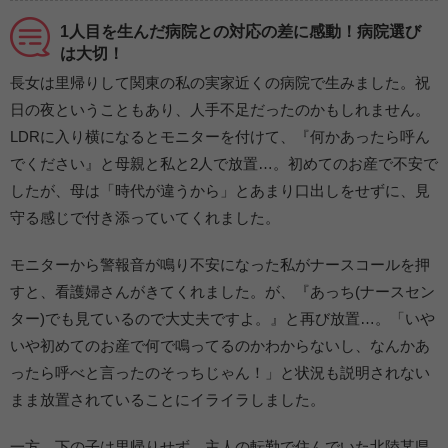
1人目を生んだ病院との対応の差に感動！病院選び
は大切！
長女は里帰りして関東の私の実家近くの病院で生みました。祝
日の夜ということもあり、人手不足だったのかもしれません。
LDRに入り横になるとモニターを付けて、『何かあったら呼ん
でください』と母親と私と2人で放置…。初めてのお産で不安で
したが、母は「時代が違うから」とあまり口出しをせずに、見
守る感じで付き添っていてくれました。
モニターから警報音が鳴り不安になった私がナースコールを押
すと、看護婦さんがきてくれました。が、『あっち(ナースセン
ター)でも見ているので大丈夫ですよ。』と再び放置…。「いや
いや初めてのお産で何で鳴ってるのかわからないし、なんかあ
ったら呼べと言ったのそっちじゃん！」と状況も説明されない
まま放置されていることにイライラしました。
一方、下の子は里帰りせず、主人の転勤で住んでいた北陸某県