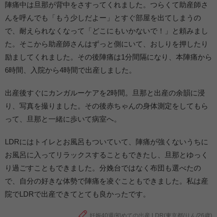
陣痛中は旦那が背中をさすってくれました。つらくて助産師さ
んを呼んでも「もう少しだよー」とすぐ部屋を出てしまうの
で、耐えられなくなって「どこにもいかないで！」と頼みまし
た。そこから助産師さんはずっと側にいて、おしりを押したり
励ましてくれました。その後陣痛は1分間隔になり、本陣痛から
6時間、入院から4時間で出産しました。
出産後すぐにカンガルーケアを2時間。旦那と出産の余韻に浸
り、写真を撮りました。その後赤ちゃんの身体測定をしてもら
って、旦那と一緒に歩いて病室へ。
LDRにはトイレとお風呂もついていて、陣痛が強くないうちに
お風呂に入ってリラックスすることもできたし、旦那とゆっく
り過ごすこともできました。分娩台ではなく布団も選べたの
で、自分の好きな体勢で陣痛を凌ぐこともできました。私は産
院でLDRで出産できてとても良かったです。
妊娠40週/初めての出産 LDR(東京都/りん/26歳)