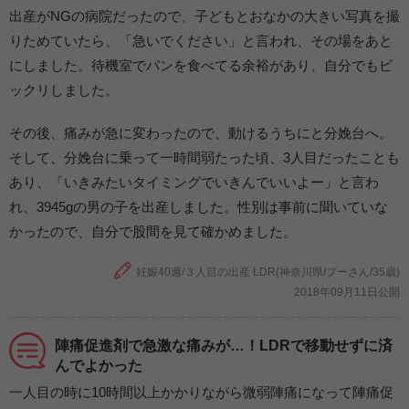
出産がNGの病院だったので、子どもとおなかの大きい写真を撮
りためていたら、「急いでください」と言われ、その場をあと
にしました。待機室でパンを食べてる余裕があり、自分でもビ
ックリしました。
その後、痛みが急に変わったので、動けるうちにと分娩台へ。
そして、分娩台に乗って一時間弱たった頃、3人目だったことも
あり、「いきみたいタイミングでいきんでいいよー」と言わ
れ、3945gの男の子を出産しました。性別は事前に聞いていな
かったので、自分で股間を見て確かめました。
妊娠40週/３人目の出産 LDR(神奈川県/プーさん/35歳)
2018年09月11日公開
陣痛促進剤で急激な痛みが…！LDRで移動せずに済
んでよかった
一人目の時に10時間以上かかりながら微弱陣痛になって陣痛促