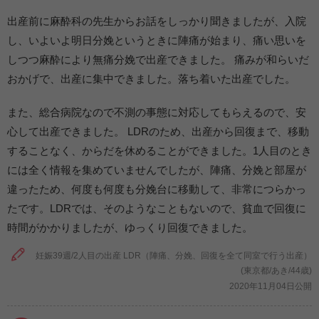
出産前に麻酔科の先生からお話をしっかり聞きましたが、入院
し、いよいよ明日分娩というときに陣痛が始まり、痛い思いを
しつつ麻酔により無痛分娩で出産できました。 痛みが和らいだ
おかげで、出産に集中できました。落ち着いた出産でした。
また、総合病院なので不測の事態に対応してもらえるので、安
心して出産できました。 LDRのため、出産から回復まで、移動
することなく、からだを休めることができました。1人目のとき
には全く情報を集めていませんでしたが、陣痛、分娩と部屋が
違ったため、何度も何度も分娩台に移動して、非常につらかっ
たです。LDRでは、そのようなこともないので、貧血で回復に
時間がかかりましたが、ゆっくり回復できました。
妊娠39週/2人目の出産 LDR（陣痛、分娩、回復を全て同室で行う出産）
(東京都/あき/44歳)
2020年11月04日公開