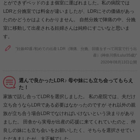
とができずベッドのまま個室に運ばれました。私の病院では
LDRと分娩室では料金が違いましたが、LDRにその価値があっ
たのかどうかはよくわかりません。 自然分娩で陣痛の中、分娩
室に移動して出産される妊婦さんは純粋にすごいなと思いま
す。
"妊娠40週 /初めての出産 LDR（陣痛、分娩、回復をすべて同室で行う出
産）(神奈川県/Lulu/35歳)"
2020年08月13日公開
選んで良かったLDR♪ 母や妹にも立ち会ってもらえ
た！
家族で話し合ってLDRを選択しました。 私の産院では、夫だけ
立ち合うならLDRである必要はなかったのですが それ以外の親
族が立ち合う場合LDRでなければいけないという決まりがあり
ました。 田舎から実母が出産の応援に来てくれていたのと、仲
良しの妹にも立ち会いをお願いしたく、そちらを選択させてい
ただきましたが、大正解でした。