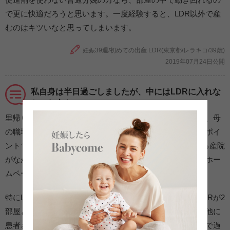
で更に快適だろうと思います。一度経験すると、LDR以外で産
むのはキツいなと思ってしまいます。
妊娠39週/初めての出産 LDR(東京都/レラキコ/39歳)
2019年07月24日公開
私自身は半日過ごしましたが、中にはLDRに入れな
かった人も…
里帰り出産のため、出産する病院は「自宅から通いやすい、母
の職場から近い、主人が新幹線で駆けつけやすい」というポイ
ントで利便性を1番重視しました。事前に通ったことがある産院
がなかったので、インターネットで病院を探し、口コミやホー
ムページを参考に決めました。
特にLDRを希望した訳ではないのですが、その病院にはLDRが2
部屋とオペ室がありました。陣痛が来て入院となった時に他に
患者さんがいなかったので、出産から産後の回復までLDRで過