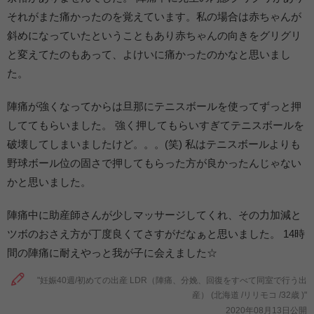
それがまた痛かったのを覚えています。私の場合は赤ちゃんが
斜めになっていたということもあり赤ちゃんの向きをグリグリ
と変えてたのもあって、よけいに痛かったのかなと思いまし
た。
陣痛が強くなってからは旦那にテニスボールを使ってずっと押
しててもらいました。 強く押してもらいすぎてテニスボールを
破壊してしまいましたけど。。。(笑) 私はテニスボールよりも
野球ボール位の固さで押してもらった方が良かったんじゃない
かと思いました。
陣痛中に助産師さんが少しマッサージしてくれ、その力加減と
ツボのおさえ方が丁度良くてさすがだなぁと思いました。 14時
間の陣痛に耐えやっと我が子に会えました☆
"妊娠40週/初めての出産 LDR（陣痛、分娩、回復をすべて同室で行う出
産） (北海道 /リリモコ /32歳 )"
2020年08月13日公開