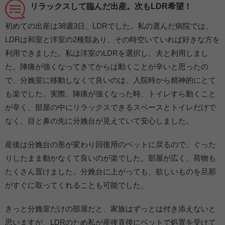
リラックスして臨んだ出産。次もLDR希望！
初めての出産は38週3日、LDRでした。私の選んだ病院では、
LDRは和室と洋室の2種類あり、その時空いていれば好きな方を
利用できました。私は洋室のLDRを選択し、夫と利用しまし
た。陣痛が強くなってきてからは動くことが辛いと思ったの
で、分娩室に移動しなくて良いのは、入院時から精神的にとて
も楽でした。実際、陣痛が強くなった時、トイレすら動くこと
が辛く、部屋の中にリラックスできるスペースとトイレだけで
なく、目と鼻の先に分娩台が見えていて安心しました。
産後は分娩台の形が変わり回復用のベットに戻るので、ぐった
りしたまま動かなくて良いのが楽でした。部屋が広く、荷物も
たくさん置けました。分娩台に上がっても、欲しいものを旦那
がすぐに取ってくれることも可能でした。
きっと分娩室だけの部屋だと、家族はずっとは付き添えないと
思いますが、LDRのため私が産後直後にベットで処置を受けて