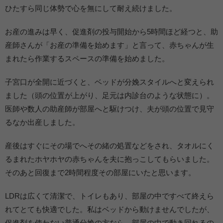
ひたすら同じ体勢で心を無にして耐え続けました。
お産の進みは早く、促進剤の投与開始から5時間ほど経つと、助
産師さんが「お産の準備を始めます」と言って、赤ちゃんが生
まれたら作業するスペースの準備を始めました。
子宮口が全開に近づくと、ベッドが分娩スタイルへと変えられ
ました（頭の位置が上がり、足元は内診台のような状態に）。
医師や数人の助産師が部屋へと駆けつけ、夫が頭の位置で見守
るなか出産しました。
産後はすぐにその場でへその緒の処置などをされ、タオルにく
るまれたホヤホヤの赤ちゃんを夫に抱っこしてもらいました。
そのあと回復まで2時間程度その部屋にいたと思います。
LDRは広くて清潔で、トイレもあり、部屋の中ですべて終えら
れてとても快適でした。私はベッドから動けませんでしたが、
促進剤を使わない普通分娩の方なら、部屋の中で動き回れるの