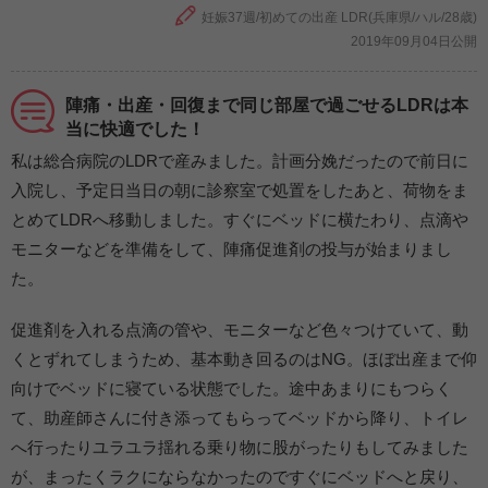
妊娠37週/初めての出産 LDR(兵庫県/ハル/28歳)
2019年09月04日公開
陣痛・出産・回復まで同じ部屋で過ごせるLDRは本
当に快適でした！
私は総合病院のLDRで産みました。計画分娩だったので前日に
入院し、予定日当日の朝に診察室で処置をしたあと、荷物をま
とめてLDRへ移動しました。すぐにベッドに横たわり、点滴や
モニターなどを準備をして、陣痛促進剤の投与が始まりまし
た。
促進剤を入れる点滴の管や、モニターなど色々つけていて、動
くとずれてしまうため、基本動き回るのはNG。ほぼ出産まで仰
向けでベッドに寝ている状態でした。途中あまりにもつらく
て、助産師さんに付き添ってもらってベッドから降り、トイレ
へ行ったりユラユラ揺れる乗り物に股がったりもしてみました
が、まったくラクにならなかったのですぐにベッドへと戻り、