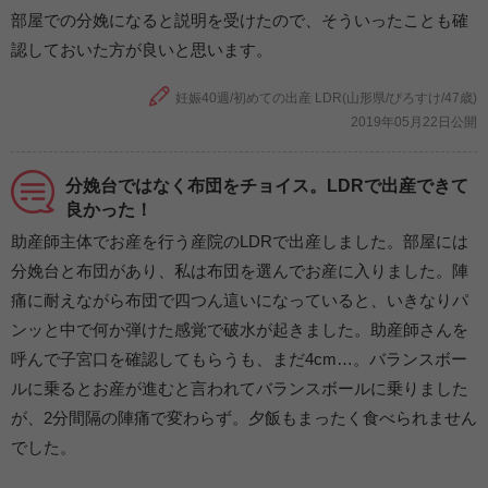
部屋での分娩になると説明を受けたので、そういったことも確
認しておいた方が良いと思います。
妊娠40週/初めての出産 LDR(山形県/ぴろすけ/47歳)
2019年05月22日公開
分娩台ではなく布団をチョイス。LDRで出産できて
良かった！
助産師主体でお産を行う産院のLDRで出産しました。部屋には
分娩台と布団があり、私は布団を選んでお産に入りました。陣
痛に耐えながら布団で四つん這いになっていると、いきなりパ
ンッと中で何か弾けた感覚で破水が起きました。助産師さんを
呼んで子宮口を確認してもらうも、まだ4cm…。バランスボー
ルに乗るとお産が進むと言われてバランスボールに乗りました
が、2分間隔の陣痛で変わらず。夕飯もまったく食べられません
でした。