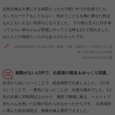
自然分娩を大事にする病院だったので暗い中での出産でした。
カンガルーケアもしてもらい、初めてこどもを胸に乗せた時は
なんともいえない気持ちになりました。 その後も主人に付き添
ってもらい赤ちゃんが部屋にやってくる時も2人で見れました。
ほとんどが個室だったのもありがたかったです。
妊娠38週/初めての出産 LDR（陣痛、分娩、回復をすべて同室で行う出
産）(埼玉県/けまま/30歳)
2021年06月11日公開
移動がないLDRで、出産後の貧血もゆっくり回復。
自宅から近いということで、総合病院で出産しました。 2人目
ということで、一番気になったことが、出産の痛みでした。1人
目の出産に30時間以上かかり、徹夜で陣痛に耐え、ヘトヘトで
赤ちゃんを抱いた記憶が忘れられなかったからです。 出産場所
に選んだ総合病院は、無痛分娩も選択できました。