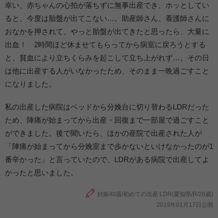
幸い、赤ちゃんの心拍が落ちずに無事出産でき、ホッとしてい
ると、今度は胎盤が出てこない…。助産師さん、看護師さんに
おなかを押されて、やっと胎盤が出てきたと思ったら、大量に
出血！ 2時間ほど休ませてもらってから病室に戻ろうとする
と、貧血により立ちくらみを起こして立ち上がれず…。その日
は他に出産する人がいなかったため、そのまま一晩過ごすこと
になりました。
私の出産した病院はベッドから分娩台に切り替わるLDRだった
ため、陣痛が始まってから出産・回復まで一部屋で過ごすこと
ができました。後で聞いたら、ほかの産院で出産された人が
「陣痛が始まってから分娩室まで歩かないといけなかったのが1
番辛かった」と言っていたので、LDRがある病院で出産してよ
かったと思いました。
妊娠40週/初めての出産 LDR(愛知県/R/26歳)
2019年01月17日公開