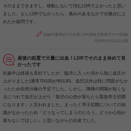
そのままできますし、移動しないで済むLDRでよかったと思い
ました。もしLDRでなかったら、痛みのあるなかで分娩台に上
れたか疑問です。
妊娠40週/初めての出産 LDR(神奈川県/莉子ママ/28歳)
2019年01月31日公開
産後の処置で大量に出血！LDRでそのまま休めて良
かったです
妊娠中は経過も良好でしたが、臨月に入った頃から急に血圧が
上がりました(通常70/100が90/130)。血圧以外は特に問題がなか
ったため自然分娩の予定でした。しかし、陣痛の間隔が短くな
るにつれて血圧が上がり「胎児の心拍が落ちたら緊急帝王切開
になります」と言われました。まったく帝王切開についての知
識がなかったため「どうなってしまうのだろう。どうか心拍が
落ちないでほしい」と思いながらの出産でした。