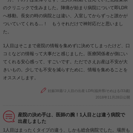
のクリニックで生みました。陣痛が始まり病院について即LDR
へ移動。長女の時の病院とは違い、入室してからずっと誰かが
ついていてくれる…！ もうそれだけで神対応だと思いまし
た。
1人目はそこまで産院の情報を集めずに決めてしまったけど、口
コミなどの情報って大事だと感じました。医療関係者が側にい
てくれる安心感って、すごいです。ただでさえお産は不安が大
きいもの。少しでも不安を減らすために、情報を集めることを
オススメします。
妊娠38週/２人目の出産 LDR(福井県/そめはる/33歳)
2018年11月28日公開
産院の決め手は、医師の腕！1人目とは違う病院で
出産しました
1人目はまったくタイプの違う、しかも総合病院でした。場所も