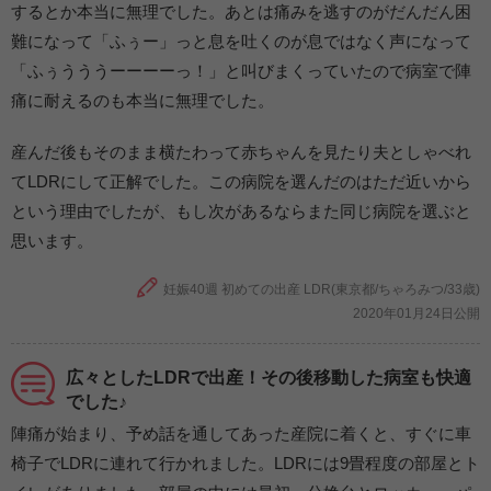
するとか本当に無理でした。あとは痛みを逃すのがだんだん困
難になって「ふぅー」っと息を吐くのが息ではなく声になって
「ふぅうううーーーーっ！」と叫びまくっていたので病室で陣
痛に耐えるのも本当に無理でした。
産んだ後もそのまま横たわって赤ちゃんを見たり夫としゃべれ
てLDRにして正解でした。この病院を選んだのはただ近いから
という理由でしたが、もし次があるならまた同じ病院を選ぶと
思います。
妊娠40週 初めての出産 LDR(東京都/ちゃろみつ/33歳)
2020年01月24日公開
広々としたLDRで出産！その後移動した病室も快適
でした♪
陣痛が始まり、予め話を通してあった産院に着くと、すぐに車
椅子でLDRに連れて行かれました。LDRには9畳程度の部屋とト