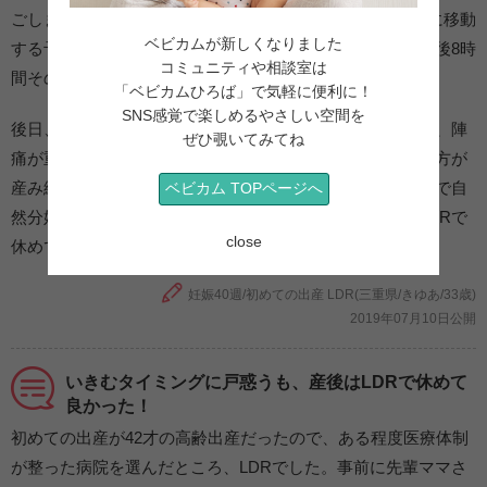
ごしました。産後2時間くらいその部屋で休んでから病室に移動
ベビカムが新しくなりました
する予定が、出血が多く経過観察が必要となったため、産後8時
コミュニティや相談室は
間その部屋で休むこととなりました。
「ベビカムひろば」で気軽に便利に！
SNS感覚で楽しめるやさしい空間を
後日、他の日に産んだ患者さんから聞いて知った話ですが、陣
ぜひ覗いてみてね
痛が重なり混み合ってる日はLDRに入れず、大部屋で他の方が
産み終わるのを待つことになった人やオペ室の手術台の上で自
ベビカム TOPページへ
然分娩した人などがいたようです。私はのんびり半日もLDRで
close
休めて、タイミングが良かったのだなと思いました。
妊娠40週/初めての出産 LDR(三重県/きゆあ/33歳)
2019年07月10日公開
いきむタイミングに戸惑うも、産後はLDRで休めて
良かった！
初めての出産が42才の高齢出産だったので、ある程度医療体制
が整った病院を選んだところ、LDRでした。事前に先輩ママさ