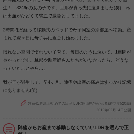
生！ 3246gの女の子です。旦那が真っ先に泣きました(笑) 私
は出血がひどくて貧血で朦朧としてました。
2時間ほど経って移動式のベッドで母子同室の別部屋へ移動。産
まれて翌々日に母子共に過ごし始めました。
慣れない空間で慣れない子育て。毎日のように泣いて、1週間が
長かったです。旦那や助産師さんたちがいなかったら、どうな
っていたことやら…。
我が子が誕生して、早4ヶ月。陣痛や出産の痛みはすっかり記憶
にありません(笑)
妊娠41週以上/初めての出産 LDR(岡山県/あやねる(若ママ)/20歳)
2019年02月14日公開
陣痛からお産まで移動しなくていいLDRを選んで正