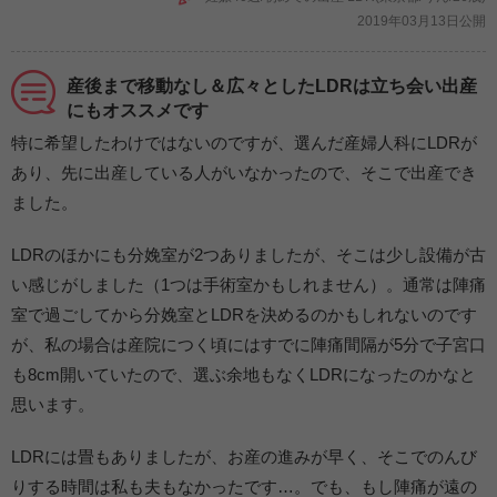
2019年03月13日公開
産後まで移動なし＆広々としたLDRは立ち会い出産
にもオススメです
特に希望したわけではないのですが、選んだ産婦人科にLDRが
あり、先に出産している人がいなかったので、そこで出産でき
ました。
LDRのほかにも分娩室が2つありましたが、そこは少し設備が古
い感じがしました（1つは手術室かもしれません）。通常は陣痛
室で過ごしてから分娩室とLDRを決めるのかもしれないのです
が、私の場合は産院につく頃にはすでに陣痛間隔が5分で子宮口
も8cm開いていたので、選ぶ余地もなくLDRになったのかなと
思います。
LDRには畳もありましたが、お産の進みが早く、そこでのんび
りする時間は私も夫もなかったです…。でも、もし陣痛が遠の