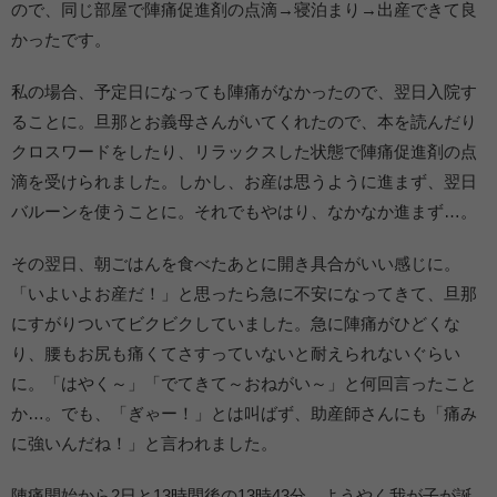
ので、同じ部屋で陣痛促進剤の点滴→寝泊まり→出産できて良
かったです。
私の場合、予定日になっても陣痛がなかったので、翌日入院す
ることに。旦那とお義母さんがいてくれたので、本を読んだり
クロスワードをしたり、リラックスした状態で陣痛促進剤の点
滴を受けられました。しかし、お産は思うように進まず、翌日
バルーンを使うことに。それでもやはり、なかなか進まず…。
その翌日、朝ごはんを食べたあとに開き具合がいい感じに。
「いよいよお産だ！」と思ったら急に不安になってきて、旦那
にすがりついてビクビクしていました。急に陣痛がひどくな
り、腰もお尻も痛くてさすっていないと耐えられないぐらい
に。「はやく～」「でてきて～おねがい～」と何回言ったこと
か…。でも、「ぎゃー！」とは叫ばず、助産師さんにも「痛み
に強いんだね！」と言われました。
陣痛開始から2日と13時間後の13時43分、ようやく我が子が誕