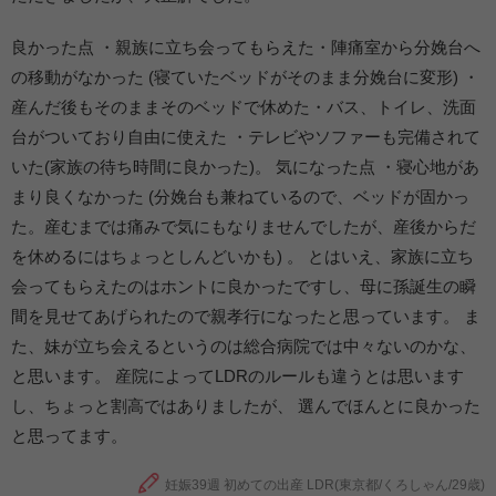
良かった点 ・親族に立ち会ってもらえた・陣痛室から分娩台へ
の移動がなかった (寝ていたベッドがそのまま分娩台に変形) ・
産んだ後もそのままそのベッドで休めた・バス、トイレ、洗面
台がついており自由に使えた ・テレビやソファーも完備されて
いた(家族の待ち時間に良かった)。 気になった点 ・寝心地があ
まり良くなかった (分娩台も兼ねているので、ベッドが固かっ
た。産むまでは痛みで気にもなりませんでしたが、産後からだ
を休めるにはちょっとしんどいかも) 。 とはいえ、家族に立ち
会ってもらえたのはホントに良かったですし、母に孫誕生の瞬
間を見せてあげられたので親孝行になったと思っています。 ま
た、妹が立ち会えるというのは総合病院では中々ないのかな、
と思います。 産院によってLDRのルールも違うとは思います
し、ちょっと割高ではありましたが、 選んでほんとに良かった
と思ってます。
妊娠39週 初めての出産 LDR(東京都/くろしゃん/29歳)