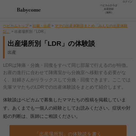
ログイン
ベビカムひろば
会員登録
（無料）
ベビカムトップ
>
妊娠・出産
>
ママの出産体験談まとめ「みんなの出産体験
記」
>
出産場所別「LDR」
出産場所別「LDR」の体験談
出産
LDRは陣痛・分娩・回復をすべて同じ部屋で行えるのが特徴。
お産の進行に合わせて陣痛室から分娩室へ移動する必要がな
く、妊婦さんがリラックスして分娩・回復できます。ここでは
先輩ママたちのLDRでの出産体験談をまとめて紹介します。
体験談はベビカムで募集したママたちの投稿を掲載していま
す。あくまでも一個人の経験としてお読みください。症状や対
処の判断は、医師にご相談ください。
「出産場所別」の体験談を書く