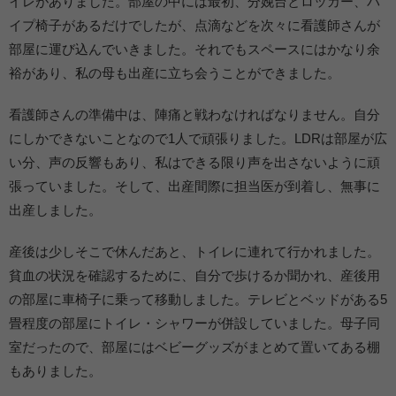
イレがありました。部屋の中には最初、分娩台とロッカー、パ
イプ椅子があるだけでしたが、点滴などを次々に看護師さんが
部屋に運び込んでいきました。それでもスペースにはかなり余
裕があり、私の母も出産に立ち会うことができました。
看護師さんの準備中は、陣痛と戦わなければなりません。自分
にしかできないことなので1人で頑張りました。LDRは部屋が広
い分、声の反響もあり、私はできる限り声を出さないように頑
張っていました。そして、出産間際に担当医が到着し、無事に
出産しました。
産後は少しそこで休んだあと、トイレに連れて行かれました。
貧血の状況を確認するために、自分で歩けるか聞かれ、産後用
の部屋に車椅子に乗って移動しました。テレビとベッドがある5
畳程度の部屋にトイレ・シャワーが併設していました。母子同
室だったので、部屋にはベビーグッズがまとめて置いてある棚
もありました。