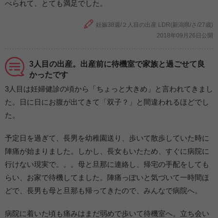
べられて、とても満足でした。
妊娠38週/２人目の出産 LDR(新潟県/さ/27歳)
2018年09月26日公開
3人目の出産。出産前に待機室で家族と過ごせて良
かったです
3人目は妊婦健診の頃から「ちょっと大きめ」と言われてきまし
た。日に日にお腹が出てきて「双子？」と間違われるほどでし
た。
予定日を過ぎて、長男を幼稚園送り、歩いて散歩していた時に
陣痛が始まりました。しかし、長女もいたため、すぐに病院に
行けない現実で。。。母と旦那に連絡し、帰宅の手配をしても
らい、お家で待機してました。陣痛っぽいと気づいて一時間ほ
どで、長男も母と旦那も帰ってきたので、みんなで病院へ。
病院に着いた頃も痛みはまだ弱めで歩いて待機室へ。立ち会い