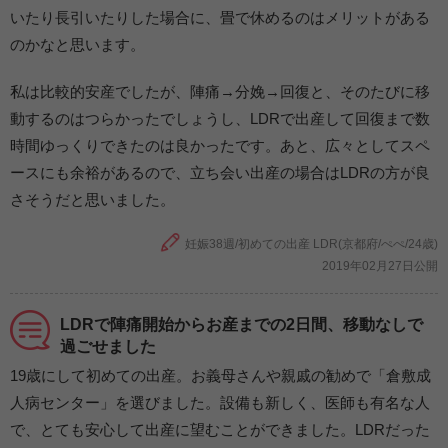
いたり長引いたりした場合に、畳で休めるのはメリットがある
のかなと思います。
私は比較的安産でしたが、陣痛→分娩→回復と、そのたびに移
動するのはつらかったでしょうし、LDRで出産して回復まで数
時間ゆっくりできたのは良かったです。あと、広々としてスペ
ースにも余裕があるので、立ち会い出産の場合はLDRの方が良
さそうだと思いました。
妊娠38週/初めての出産 LDR(京都府/ぺぺ/24歳)
2019年02月27日公開
LDRで陣痛開始からお産までの2日間、移動なしで
過ごせました
19歳にして初めての出産。お義母さんや親戚の勧めで「倉敷成
人病センター」を選びました。設備も新しく、医師も有名な人
で、とても安心して出産に望むことができました。LDRだった