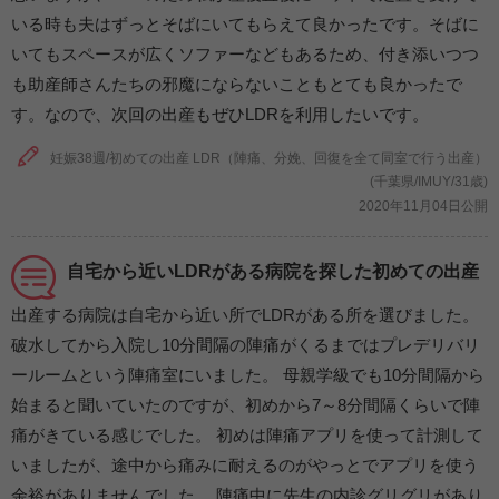
いる時も夫はずっとそばにいてもらえて良かったです。そばに
いてもスペースが広くソファーなどもあるため、付き添いつつ
も助産師さんたちの邪魔にならないこともとても良かったで
す。なので、次回の出産もぜひLDRを利用したいです。
妊娠38週/初めての出産 LDR（陣痛、分娩、回復を全て同室で行う出産）
(千葉県/IMUY/31歳)
2020年11月04日公開
自宅から近いLDRがある病院を探した初めての出産
出産する病院は自宅から近い所でLDRがある所を選びました。
破水してから入院し10分間隔の陣痛がくるまではプレデリバリ
ールームという陣痛室にいました。 母親学級でも10分間隔から
始まると聞いていたのですが、初めから7～8分間隔くらいで陣
痛がきている感じでした。 初めは陣痛アプリを使って計測して
いましたが、途中から痛みに耐えるのがやっとでアプリを使う
余裕がありませんでした。 陣痛中に先生の内診グリグリがあり