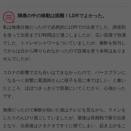
陣痛の中の移動は困難！LDRでよかった。
私は無痛分娩だったので必然的にLDRでの出産でした。誘発剤
を使って出産まで17時間ほど過ごしましたが、広い部屋で快適
でした。トイレやシャワーもついていましたが、麻酔を投与し
てからは台から降りられなかったので設備を使う余裕はありま
せんでしたが。
コロナの影響で立ち合いはできなかったので、バースプランに
「なるべく頻繁に看護師さんに様子を見に来てほしい」と書い
たところ、ほぼつきっきりで部屋にいてくださり、心強かった
です。
無痛だったので麻酔が効いた後はテレビを見ながら、ラインを
したりのんびり過ごしていましたが、最後は長期戦で吸引出産
となり、出産後はクタクタですぐに寝てしまい、起き上がるこ