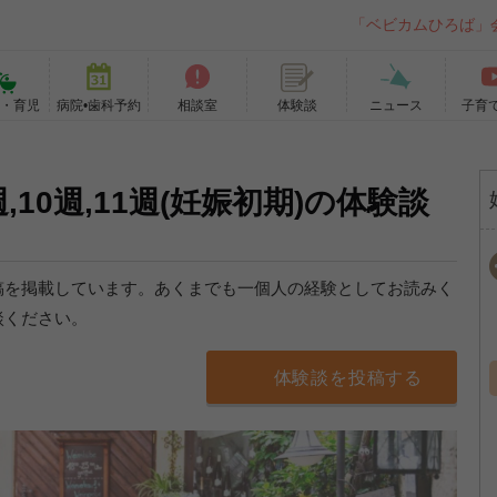
「ベビカムひろば」
て・育児
病院•歯科予約
相談室
ニュース
子育
体験談
,10週,11週(妊娠初期)の体験談
稿を掲載しています。あくまでも一個人の経験としてお読みく
談ください。
体験談を投稿する