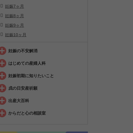
妊娠7ヶ月
妊娠8ヶ月
妊娠9ヶ月
妊娠10ヶ月
妊娠の不安解消
はじめての産婦人科
妊娠初期に知りたいこと
戌の日安産祈願
出産大百科
からだと心の相談室