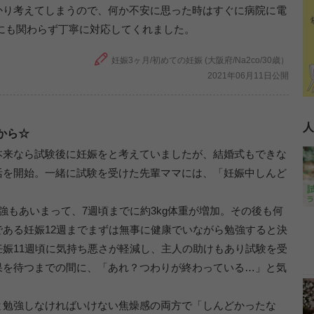
かり考えてしまうので、何か不安に思った時はすぐに病院に電
にも関わらず丁寧に対応してくれました。
妊娠3ヶ月/初めての妊娠 (大阪府/Na2co/30歳）
2021年06月11日公開
人
から☆
本来なら試験後に妊娠をと考えていましたが、結婚式もできな
活を開始。一緒に試験を受けた先輩ママには、「妊娠中しんど
。
強もあいまって、7週頃までに約3kg体重が増加。その後も何
ある妊娠12週までまずは無事に健康でいながら勉強すると決
娠11週頃に気持ち悪さが軽減し、主人の助けもあり試験を受
果を待つまでの間に、「あれ？つわりが終わっている…」と気
と勉強しなければいけない焦燥感の両方で「しんどかったな