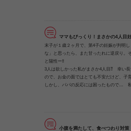
ママもびっくり！まさかの4人目
末子が１歳２ヶ月で、第4子の妊娠が判明し
な」と思ったら、また甘ったれに逆戻り。
と陽性ー‼
3人は欲しかった私がまさか4人目⁇ 幸い
ので、お金の面ではとても不安だけど、子
しかし、パパの反応には困ったもので… 
小腹を満たして、食べつわり対策