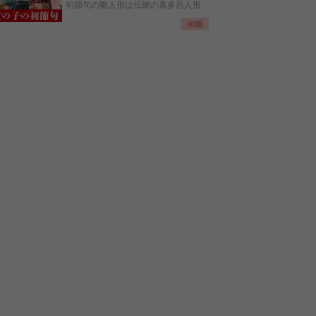
初節句の雛人形は伝統の真多呂人形