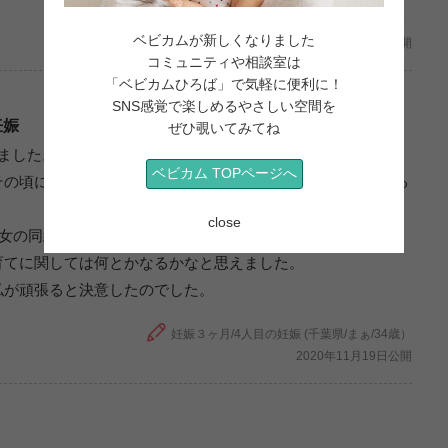
妊娠3ヶ月/初めての妊娠 (東京都/あおばくんのママ/29歳）
ベビカムが新しくなりました
2021年04月19日公開
コミュニティや相談室は
「ベビカムひろば」で気軽に便利に！
SNS感覚で楽しめるやさしい空間を
妊娠
ぜひ覗いてみてね
ました。 甘ったれな末っ子長男が「少しママ離れしてきた
ベビカム TOPページへ
その頃に体調不良が続き、「まさかねー」と思い検査薬をする
close
長女の同級生にも4人兄弟が2人いたり、周りにもちらほらいる
育てに関しては何とかなるかなと思えました。
私が頑張ると決意したのでした。
妊娠３ヶ月/4人目の妊娠 (千葉県/まぁ/34歳）
2020年11月19日公開