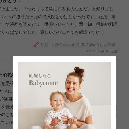
りがとう！
てきました。「つわりって急にくるものなんだ」と知りまし
べづわりのほうだったので入院とかはなかったです。ただ、動
ド上で漫画を読んだり、携帯いじったり。買い物、掃除や料理
っぱなしでした。優しいパパにとても感謝です(*´`)
妊娠３ヶ月/初めての妊娠 (島根県/ゆうたん/36歳）
2021年04月19日公開
と心拍確認できて涙。
科を受診した時にはまだ胎嚢らしき点が見えるか見えないかく
た時にも「妊娠が成立したかは50％程度だね」と言われ、不
の3回目の受診の日、ようやく心拍確認をすることができて、
とを覚えています。その後、安心したのか辛いつわりが始まっ
いのちをつなげているのだから、自分も頑張らなくてはと思い
えています。