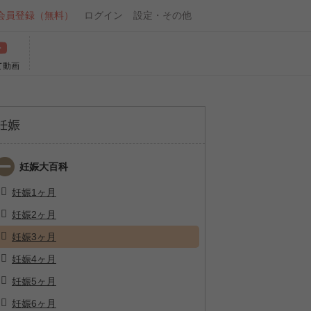
会員登録（無料）
ログイン
設定・その他
て動画
妊娠
妊娠大百科
妊娠1ヶ月
妊娠2ヶ月
妊娠3ヶ月
妊娠4ヶ月
妊娠5ヶ月
妊娠6ヶ月