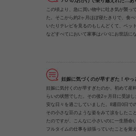
パパのおかげで乗り越えれた…あ
この頃より、急に買い物中に吐き気が襲っ
た。そこから約2ヶ月ほぼ寝たきりで、食
いたりテレビを見るのもしんどくて、ベッ
などすべてにおいて家事はパパにお世話になり
妊娠に気づくのが早すぎた！やっ
妊娠に気付くのが早すぎたのか、初めて産
らいの状態でした。その後2ヶ月目に受診し
安な日々を過ごしていました。8週目0日で
その小さな豆のような姿をみて涙をしたこ
たのですが、こんなに小さいのに一生懸命
フルタイムの仕事を頑張っていたことを覚