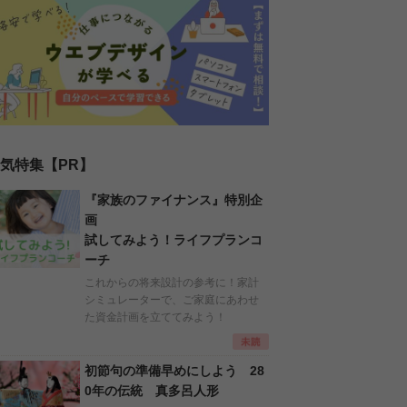
気特集【PR】
『家族のファイナンス』特別企
画
試してみよう！ライフプランコ
ーチ
これからの将来設計の参考に！家計
シミュレーターで、ご家庭にあわせ
た資金計画を立ててみよう！
初節句の準備早めにしよう 28
0年の伝統 真多呂人形