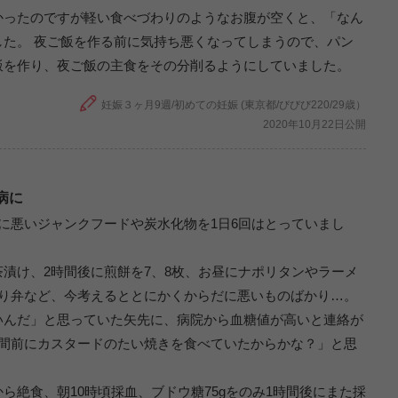
かったのですが軽い食べづわりのようなお腹が空くと、「なん
た。 夜ご飯を作る前に気持ち悪くなってしまうので、パン
飯を作り、夜ご飯の主食をその分削るようにしていました。
妊娠３ヶ月9週/初めての妊娠 (東京都/びびび220/29歳）
2020年10月22日公開
病に
に悪いジャンクフードや炭水化物を1日6回はとっていまし
漬け、2時間後に煎餅を7、8枚、お昼にナポリタンやラーメ
のり弁など、今考えるととにかくからだに悪いものばかり…。
いんだ」と思っていた矢先に、病院から血糖値が高いと連絡が
時間前にカスタードのたい焼きを食べていたからかな？」と思
ら絶食、朝10時頃採血、ブドウ糖75gをのみ1時間後にまた採