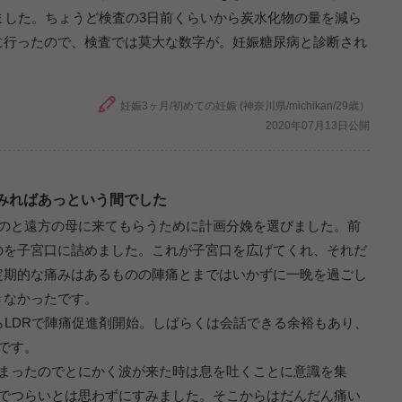
ました。ちょうど検査の3日前くらいから炭水化物の量を減ら
に行ったので、検査では莫大な数字が。妊娠糖尿病と診断され
妊娠3ヶ月/初めての妊娠 (神奈川県/michikan/29歳）
2020年07月13日公開
みればあっという間でした
うのと遠方の母に来てもらうために計画分娩を選びました。前
のを子宮口に詰めました。これが子宮口を広げてくれ、それだ
定期的な痛みはあるものの陣痛とまではいかずに一晩を過ごし
きなかったです。
らLDRで陣痛促進剤開始。しばらくは会話できる余裕もあり、
です。
しまったのでとにかく波が来た時は息を吐くことに意識を集
までつらいとは思わずにすみました。そこからはだんだん痛い