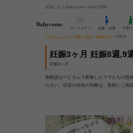
妊娠したらBabycome Since1998
コミュニティ
妊娠・出産
子育
ベビカムトップ
>
妊娠・出産
>
妊娠3ヶ月
>
体験談
妊娠3ヶ月 妊娠8週,9週
妊娠3ヶ月
体験談はベビカムで募集したママたちの投
ださい。症状や対処の判断は、医師にご相