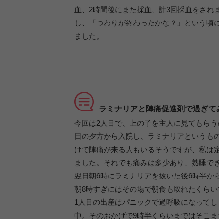
血、2時間後にまた採血、計3回採血をされ
し、「つわりが終わったかな？」という頃
ました。
ラミナリアと陣痛促進剤で過ぎて
今回は2人目で、上の子を主人に見てもら
日の夕方から入院し、ラミナリアというも
けで陣痛が来る人もいるそうですが、私は
ました。それでも痛みは多少あり、熟睡で
翌日朝6時にラミナリアを抜いた後6時半か
朝8時すぎにはその場で朝食も取れたくらい
1人目の出産はパニックで過呼吸になって
中。そのおかげで9時半くらいまではそこ