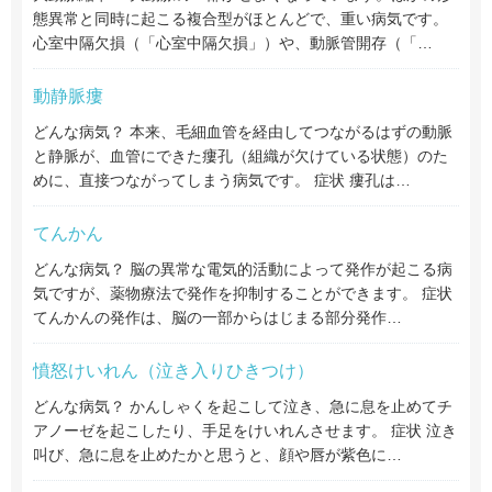
態異常と同時に起こる複合型がほとんどで、重い病気です。
心室中隔欠損（「心室中隔欠損」）や、動脈管開存（「…
動静脈瘻
どんな病気？ 本来、毛細血管を経由してつながるはずの動脈
と静脈が、血管にできた瘻孔（組織が欠けている状態）のた
めに、直接つながってしまう病気です。 症状 瘻孔は…
てんかん
どんな病気？ 脳の異常な電気的活動によって発作が起こる病
気ですが、薬物療法で発作を抑制することができます。 症状
てんかんの発作は、脳の一部からはじまる部分発作…
憤怒けいれん（泣き入りひきつけ）
どんな病気？ かんしゃくを起こして泣き、急に息を止めてチ
アノーゼを起こしたり、手足をけいれんさせます。 症状 泣き
叫び、急に息を止めたかと思うと、顔や唇が紫色に…