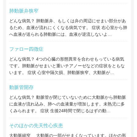
肺動脈弁狭窄
どんな病気？ 肺動脈弁、もしくは弁の周辺にせまい部分があ
るため、血液が流れにくくなる病気です。 症状 右心室から肺
へ血液が送られる肺動脈には、血液が逆流しないよ…
ファロー四徴症
どんな病気？ 4つの心臓の形態異常を合わせもっている病気
です。肺動脈がせまいと重いチアノーゼなどの症状をともな
います。 症状 心室中隔欠損、肺動脈狭窄、大動脈が…
動脈管開存
どんな病気？ 動脈管が閉じていないために大動脈から肺動脈
に血液が流れ込み、肺への血液量が増加します。未熟児に多
くみられます。 症状 生後24時間で閉じるはずの動…
そのほかの先天性心疾患
大動脈縮窄 大動脈の一部がせまくなっています。ほかの形