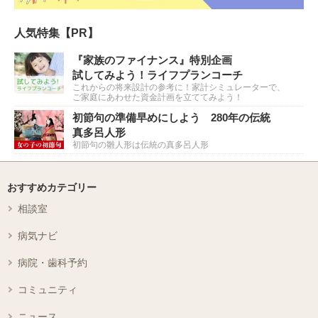
人気特集【PR】
『家族のファイナンス』特別企画
試してみよう！ライフプランコーチ
これからの将来設計の参考に！家計シミュレーターで、
ご家庭にあわせた資金計画を立ててみよう！
初節句の準備早めにしよう 280年の伝統
真多呂人形
初節句の雛人形は伝統の真多呂人形
おすすめカテゴリー
相談室
病気ナビ
病院・歯科予約
コミュニティ
ニュース