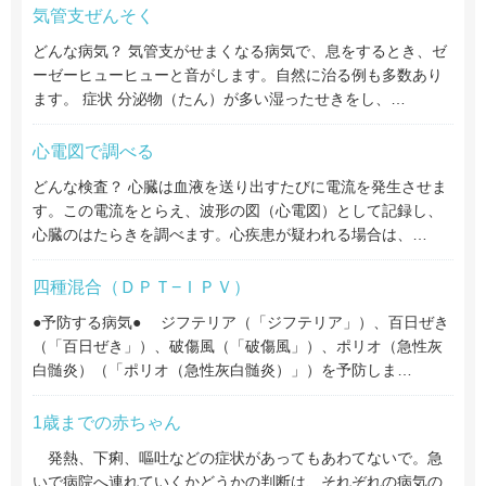
気管支ぜんそく
どんな病気？ 気管支がせまくなる病気で、息をするとき、ゼ
ーゼーヒューヒューと音がします。自然に治る例も多数あり
ます。 症状 分泌物（たん）が多い湿ったせきをし、…
心電図で調べる
どんな検査？ 心臓は血液を送り出すたびに電流を発生させま
す。この電流をとらえ、波形の図（心電図）として記録し、
心臓のはたらきを調べます。心疾患が疑われる場合は、…
四種混合（ＤＰＴ−ＩＰＶ）
●予防する病気● ジフテリア（「ジフテリア」）、百日ぜき
（「百日ぜき」）、破傷風（「破傷風」）、ポリオ（急性灰
白髄炎）（「ポリオ（急性灰白髄炎）」）を予防しま…
1歳までの赤ちゃん
発熱、下痢、嘔吐などの症状があってもあわてないで。急
いで病院へ連れていくかどうかの判断は、それぞれの病気の