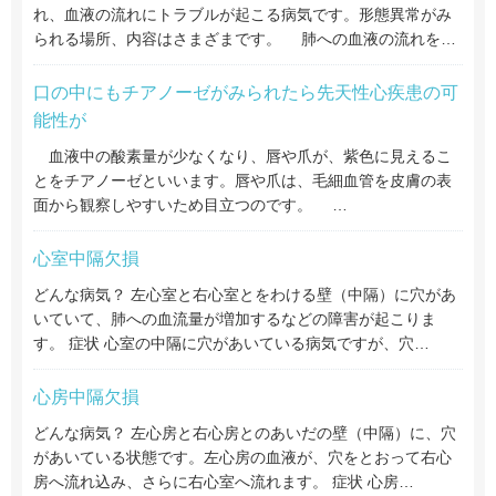
れ、血液の流れにトラブルが起こる病気です。形態異常がみ
られる場所、内容はさまざまです。 肺への血液の流れを…
口の中にもチアノーゼがみられたら先天性心疾患の可
能性が
血液中の酸素量が少なくなり、唇や爪が、紫色に見えるこ
とをチアノーゼといいます。唇や爪は、毛細血管を皮膚の表
面から観察しやすいため目立つのです。 …
心室中隔欠損
どんな病気？ 左心室と右心室とをわける壁（中隔）に穴があ
いていて、肺への血流量が増加するなどの障害が起こりま
す。 症状 心室の中隔に穴があいている病気ですが、穴…
心房中隔欠損
どんな病気？ 左心房と右心房とのあいだの壁（中隔）に、穴
があいている状態です。左心房の血液が、穴をとおって右心
房へ流れ込み、さらに右心室へ流れます。 症状 心房…