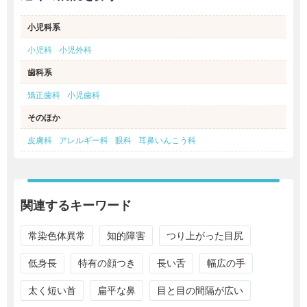
小児科系
小児科
小児外科
歯科系
矯正歯科
小児歯科
そのほか
皮膚科
アレルギー科
眼科
耳鼻いんこう科
関連するキーワード
常染色体異常
知的障害
つり上がった目尻
低身長
特有の顔つき
長い舌
幅広の手
太く短い首
扁平な鼻
目と目の間隔が広い