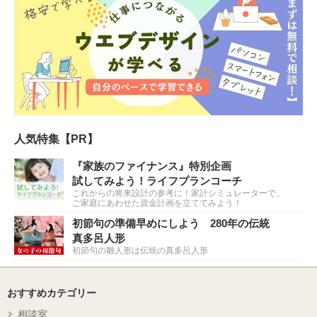
人気特集【PR】
『家族のファイナンス』特別企画
試してみよう！ライフプランコーチ
これからの将来設計の参考に！家計シミュレーターで、
ご家庭にあわせた資金計画を立ててみよう！
初節句の準備早めにしよう 280年の伝統
真多呂人形
初節句の雛人形は伝統の真多呂人形
おすすめカテゴリー
相談室