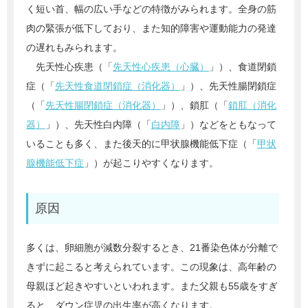
く短い首、幅の広い手などの特徴がみられます。全身の筋
肉の緊張が低下しており、また知的障害や運動能力の発達
の遅れもみられます。
先天性心疾患（「
先天性心疾患（心臓）
」）、食道閉鎖
症（「
先天性食道閉鎖症（消化器）
」）、先天性腸閉鎖症
（「
先天性腸閉鎖症（消化器）
」）、鎖肛（「
鎖肛（消化
器）
」）、先天性白内障（「
白内障
」）などをともなって
いることも多く、また後天的に甲状腺機能低下症（「
甲状
腺機能低下症
」）が起こりやすくなります。
原因
多くは、卵細胞が減数分裂するとき、21番染色体が分離で
きずに起こると考えられています。この現象は、高年齢の
母親ほど起きやすいといわれます。また父親も55歳をすぎ
ると、ダウン症児の出生率が高くなります。