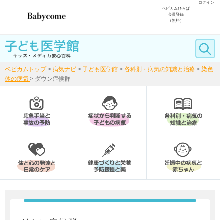
ログイン
ベビカムひろば
会員登録
（無料）
ベビカムトップ
>
病気ナビ
>
子ども医学館
>
各科別・病気の知識と治療
>
染色
体の病気
>
ダウン症候群