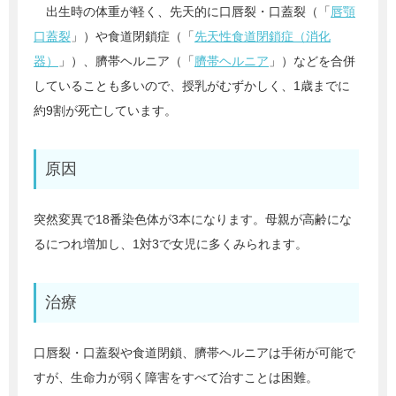
出生時の体重が軽く、先天的に口唇裂・口蓋裂（「
唇顎
口蓋裂
」）や食道閉鎖症（「
先天性食道閉鎖症（消化
器）
」）、臍帯ヘルニア（「
臍帯ヘルニア
」）などを合併
していることも多いので、授乳がむずかしく、1歳までに
約9割が死亡しています。
原因
突然変異で18番染色体が3本になります。母親が高齢にな
るにつれ増加し、1対3で女児に多くみられます。
治療
口唇裂・口蓋裂や食道閉鎖、臍帯ヘルニアは手術が可能で
すが、生命力が弱く障害をすべて治すことは困難。