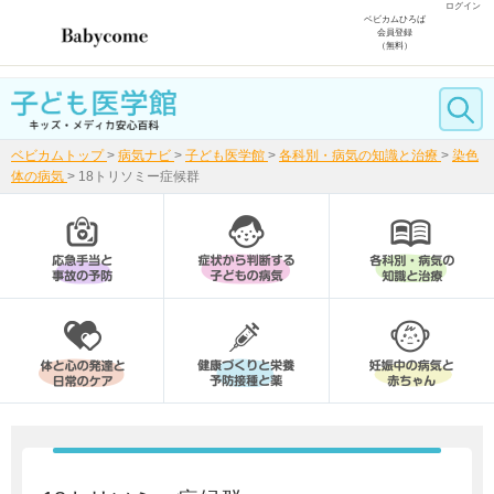
ログイン
ベビカムひろば
会員登録
（無料）
ベビカムトップ
>
病気ナビ
>
子ども医学館
>
各科別・病気の知識と治療
>
染色
体の病気
>
18トリソミー症候群