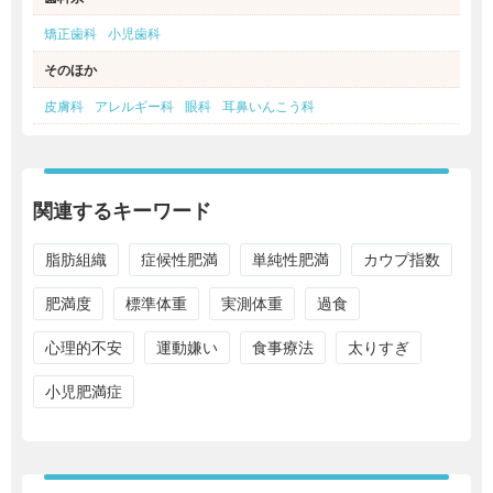
矯正歯科
小児歯科
そのほか
皮膚科
アレルギー科
眼科
耳鼻いんこう科
関連するキーワード
脂肪組織
症候性肥満
単純性肥満
カウプ指数
肥満度
標準体重
実測体重
過食
心理的不安
運動嫌い
食事療法
太りすぎ
小児肥満症