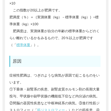
×10
この指数が20以上が肥満です。
肥満度（％）＝｛実測体重（kg）－標準体重（kg）｝÷標
準体重（kg）×100
肥満度は、実測体重が自分の年齢の標準体重からどのく
らい離れているかをみるもので、20％以上が肥満です
（「
標準体重
」）。
原因
症候性肥満は、つぎのような病気が原因で起こるものをい
います。
①下垂体・副腎系の疾患、副腎皮質ホルモン剤の長期大量
投与、甲状腺や副甲状腺の機能低下症など内分泌の病気。
②間脳の器質性疾患など中枢神経系の病気。③進行性筋ジ
ストロフィー（「
筋ジストロフィー
」）などの筋疾患。④