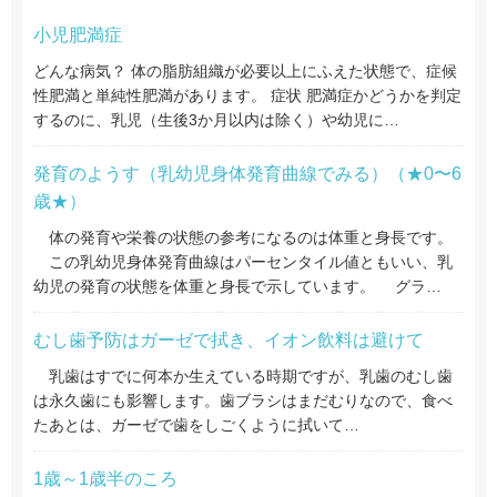
小児肥満症
どんな病気？ 体の脂肪組織が必要以上にふえた状態で、症候
性肥満と単純性肥満があります。 症状 肥満症かどうかを判定
するのに、乳児（生後3か月以内は除く）や幼児に…
発育のようす（乳幼児身体発育曲線でみる）（★0〜6
歳★）
体の発育や栄養の状態の参考になるのは体重と身長です。
この乳幼児身体発育曲線はパーセンタイル値ともいい、乳
幼児の発育の状態を体重と身長で示しています。 グラ…
むし歯予防はガーゼで拭き、イオン飲料は避けて
乳歯はすでに何本か生えている時期ですが、乳歯のむし歯
は永久歯にも影響します。歯ブラシはまだむりなので、食べ
たあとは、ガーゼで歯をしごくように拭いて…
1歳～1歳半のころ