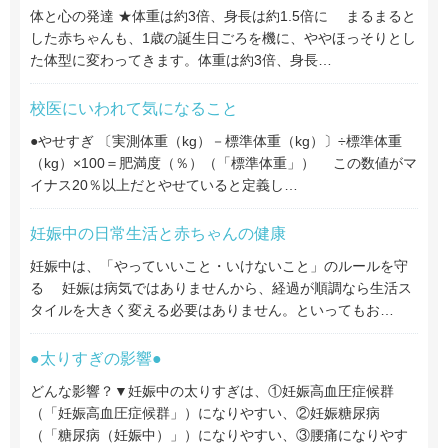
体と心の発達 ★体重は約3倍、身長は約1.5倍に まるまると
した赤ちゃんも、1歳の誕生日ごろを機に、ややほっそりとし
た体型に変わってきます。体重は約3倍、身長…
校医にいわれて気になること
●やせすぎ 〔実測体重（kg）－標準体重（kg）〕÷標準体重
（kg）×100＝肥満度（％）（「標準体重」） この数値がマ
イナス20％以上だとやせていると定義し…
妊娠中の日常生活と赤ちゃんの健康
妊娠中は、「やっていいこと・いけないこと」のルールを守
る 妊娠は病気ではありませんから、経過が順調なら生活ス
タイルを大きく変える必要はありません。といってもお…
●太りすぎの影響●
どんな影響？▼妊娠中の太りすぎは、①妊娠高血圧症候群
（「妊娠高血圧症候群」）になりやすい、②妊娠糖尿病
（「糖尿病（妊娠中）」）になりやすい、③腰痛になりやす