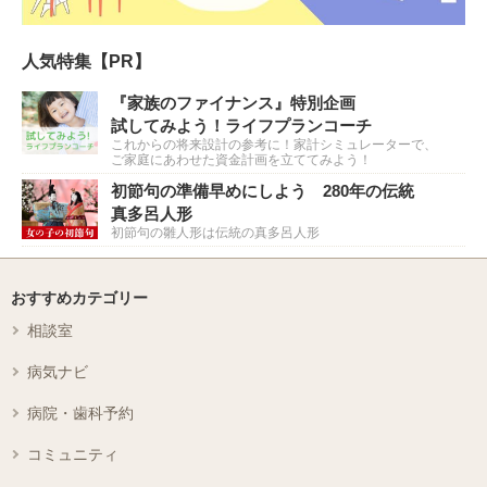
人気特集【PR】
『家族のファイナンス』特別企画
試してみよう！ライフプランコーチ
これからの将来設計の参考に！家計シミュレーターで、
ご家庭にあわせた資金計画を立ててみよう！
初節句の準備早めにしよう 280年の伝統
真多呂人形
初節句の雛人形は伝統の真多呂人形
おすすめカテゴリー
相談室
病気ナビ
病院・歯科予約
コミュニティ