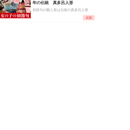
年の伝統 真多呂人形
初節句の雛人形は伝統の真多呂人形