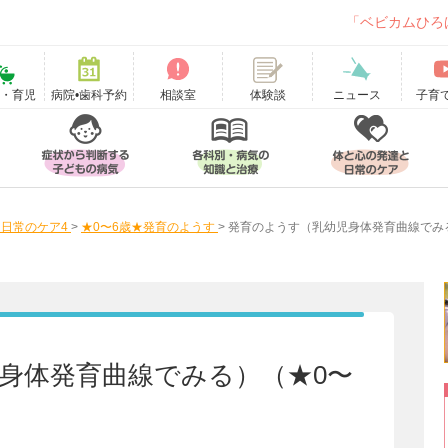
「ベビカムひろ
て・育児
病院•歯科予約
相談室
ニュース
子育
体験談
日常のケア4
>
★0〜6歳★発育のようす
>
発育のようす（乳幼児身体発育曲線でみ
身体発育曲線でみる）（★0〜