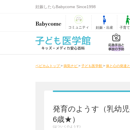
妊娠したらBabycome Since1998
コミュニティ
妊娠・出産
子育
ベビカムトップ
>
病気ナビ
>
子ども医学館
>
体と心の発達と
発育のようす（乳幼児
6歳★）
(はついくのようす)