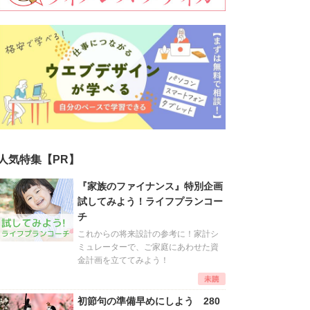
人気特集【PR】
『家族のファイナンス』特別企画
試してみよう！ライフプランコー
チ
これからの将来設計の参考に！家計シ
ミュレーターで、ご家庭にあわせた資
金計画を立ててみよう！
初節句の準備早めにしよう 280