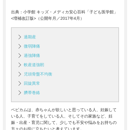
出典：
小学館 キッズ・メディカ安心百科「子ども医学館」
<増補改訂版>（公開年月／2017年4月）
過期産
微弱陣痛
過強陣痛
軟産道強靭
児頭骨盤不均衡
回旋異常
臍帯巻絡
ベビカムは、赤ちゃんが欲しいと思っている人、妊娠して
いる人、子育てをしている人、そしてその家族など、妊
娠・出産・育児に関して、少しでも不安や悩みをお持ちの
方々のお役に立ちたいと考えています。