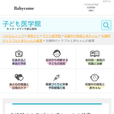
ログイン
ベビカムひろば
会員登録
（無料）
ベビカムトップ
>
病気ナビ
>
子ども医学館
>
妊娠中の病気と赤ちゃん
>
分娩時
のトラブルと赤ちゃんの健康
>
分娩時のトラブルと赤ちゃんの健康