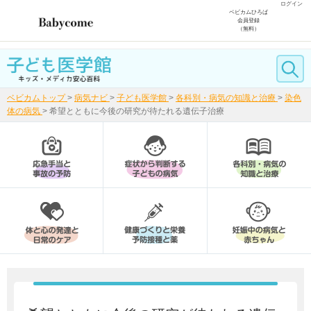
ログイン
ベビカムひろば
会員登録
（無料）
ベビカムトップ
>
病気ナビ
>
子ども医学館
>
各科別・病気の知識と治療
>
染色
体の病気
>
希望とともに今後の研究が待たれる遺伝子治療