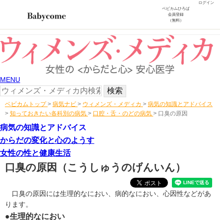
ログイン
ベビカムひろば
会員登録
（無料）
MENU
ベビカムトップ
>
病気ナビ
>
ウィメンズ・メディカ
>
病気の知識とアドバイス
>
知っておきたい各科別の病気
>
口腔・舌・のどの病気
>
口臭の原因
病気の知識とアドバイス
からだの変化と心のようす
女性の性と健康生活
口臭の原因
（こうしゅうのげんいん）
口臭の原因には生理的なにおい、病的なにおい、心因性などがあ
ります。
●生理的なにおい