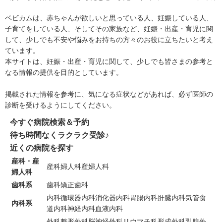
ベビカムは、赤ちゃんが欲しいと思っている人、妊娠している人、
子育てをしている人、そしてその家族など、妊娠・出産・育児に関
して、少しでも不安や悩みをお持ちの方々のお役に立ちたいと考え
ています。
本サイトは、妊娠・出産・育児に関して、少しでも皆さまの参考と
なる情報の提供を目的としています。
掲載された情報を参考に、気になる症状などがあれば、必ず医師の
診断を受けるようにしてください。
今すぐ病院検索＆予約
待ち時間なくラクラク受診♪
近くの病院を探す
産科・産
産科
婦人科
産婦人科
婦人科
歯科系
歯科
矯正歯科
内科
循環器内科
消化器内科
胃腸内科
肝臓内科
気管食
内科系
道内科
神経内科
血液内科
外科
整形外科
脳神経外科
リウマチ科
形成外科
乳腺外