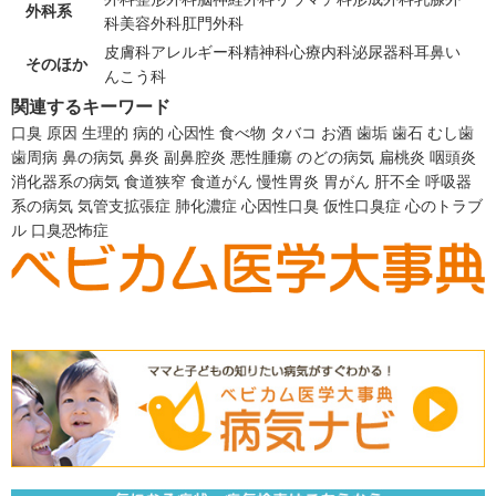
外科系
科
美容外科
肛門外科
皮膚科
アレルギー科
精神科
心療内科
泌尿器科
耳鼻い
そのほか
んこう科
関連するキーワード
口臭
原因
生理的
病的
心因性
食べ物
タバコ
お酒
歯垢
歯石
むし歯
歯周病
鼻の病気
鼻炎
副鼻腔炎
悪性腫瘍
のどの病気
扁桃炎
咽頭炎
消化器系の病気
食道狭窄
食道がん
慢性胃炎
胃がん
肝不全
呼吸器
系の病気
気管支拡張症
肺化濃症
心因性口臭
仮性口臭症
心のトラブ
ル
口臭恐怖症