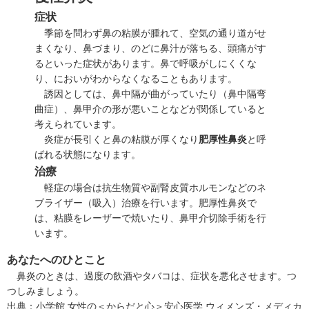
症状
季節を問わず鼻の粘膜が腫れて、空気の通り道がせ
まくなり、鼻づまり、のどに鼻汁が落ちる、頭痛がす
るといった症状があります。鼻で呼吸がしにくくな
り、においがわからなくなることもあります。
誘因としては、鼻中隔が曲がっていたり（
鼻中隔弯
曲症
）、鼻甲介の形が悪いことなどが関係していると
考えられています。
炎症が長引くと鼻の粘膜が厚くなり
肥厚性鼻炎
と呼
ばれる状態になります。
治療
軽症の場合は抗生物質や副腎皮質ホルモンなどのネ
ブライザー（吸入）治療を行います。肥厚性鼻炎で
は、粘膜をレーザーで焼いたり、鼻甲介切除手術を行
います。
あなたへのひとこと
鼻炎のときは、過度の飲酒やタバコは、症状を悪化させます。つ
つしみましょう。
出典：
小学館 女性の＜からだと心＞安心医学 ウィメンズ・メディカ