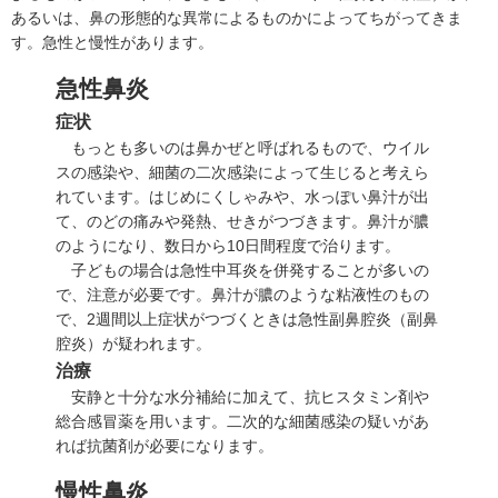
あるいは、鼻の形態的な異常によるものかによってちがってきま
す。急性と慢性があります。
急性鼻炎
症状
もっとも多いのは鼻かぜと呼ばれるもので、ウイル
スの感染や、細菌の二次感染によって生じると考えら
れています。はじめにくしゃみや、水っぽい鼻汁が出
て、のどの痛みや発熱、せきがつづきます。鼻汁が膿
のようになり、数日から10日間程度で治ります。
子どもの場合は
急性中耳炎
を併発することが多いの
で、注意が必要です。鼻汁が膿のような粘液性のもの
で、2週間以上症状がつづくときは急性副鼻腔炎（
副鼻
腔炎
）が疑われます。
治療
安静と十分な水分補給に加えて、抗ヒスタミン剤や
総合感冒薬を用います。二次的な細菌感染の疑いがあ
れば抗菌剤が必要になります。
慢性鼻炎