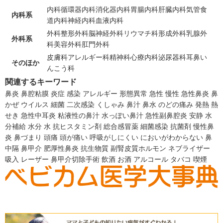
内科
循環器内科
消化器内科
胃腸内科
肝臓内科
気管食
内科系
道内科
神経内科
血液内科
外科
整形外科
脳神経外科
リウマチ科
形成外科
乳腺外
外科系
科
美容外科
肛門外科
皮膚科
アレルギー科
精神科
心療内科
泌尿器科
耳鼻い
そのほか
んこう科
関連するキーワード
鼻炎
鼻腔粘膜
炎症
感染
アレルギー
形態異常
急性
慢性
急性鼻炎
鼻
かぜ
ウイルス
細菌
二次感染
くしゃみ
鼻汁
鼻水
のどの痛み
発熱
熱
せき
急性中耳炎
粘液性の鼻汁
水っぽい鼻汁
急性副鼻腔炎
安静
水
分補給
水分
水
抗ヒスタミン剤
総合感冒薬
細菌感染
抗菌剤
慢性鼻
炎
鼻づまり
頭痛
頭が痛い
呼吸がしにくい
においがわからない
鼻
中隔
鼻甲介
肥厚性鼻炎
抗生物質
副腎皮質ホルモン
ネブライザー
吸入
レーザー
鼻甲介切除手術
飲酒
お酒
アルコール
タバコ
喫煙