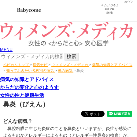
ログイン
ベビカムひろば
会員登録
（無料）
MENU
ベビカムトップ
>
病気ナビ
>
ウィメンズ・メディカ
>
病気の知識とアドバイス
>
知っておきたい各科別の病気
>
鼻の病気
>
鼻炎
病気の知識とアドバイス
からだの変化と心のようす
女性の性と健康生活
鼻炎
（びえん）
どんな病気？
鼻腔粘膜に生じた炎症のことを鼻炎といいますが、炎症が感染に
よるものかアレルギーによるもの（
アレルギー性鼻炎の検査
）か、