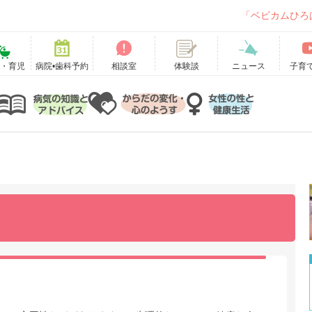
「ベビカムひろ
て・育児
病院•歯科予約
相談室
ニュース
子育
体験談