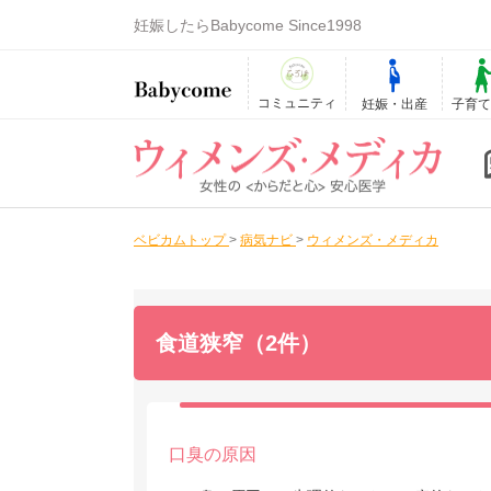
妊娠したらBabycome Since1998
コミュニティ
妊娠・出産
子育
ベビカムトップ
>
病気ナビ
>
ウィメンズ・メディカ
食道狭窄（2件）
口臭の原因