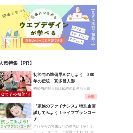
人気特集【PR】
初節句の準備早めにしよう 280
年の伝統 真多呂人形
初節句の雛人形は伝統の真多呂人形
『家族のファイナンス』特別企画
試してみよう！ライフプランコー
チ
これからの将来設計の参考に！家計シ
ミュレーターで、ご家庭にあわせた資