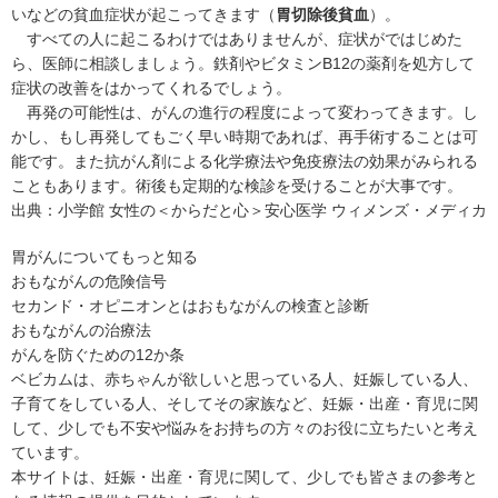
いなどの貧血症状が起こってきます（
胃切除後貧血
）。
すべての人に起こるわけではありませんが、症状がではじめた
ら、医師に相談しましょう。鉄剤やビタミン
B12
の薬剤を処方して
症状の改善をはかってくれるでしょう。
再発の可能性は、がんの進行の程度によって変わってきます。し
かし、もし再発してもごく早い時期であれば、再手術することは可
能です。また抗がん剤による化学療法や免疫療法の効果がみられる
こともあります。術後も定期的な検診を受けることが大事です。
出典：
小学館 女性の＜からだと心＞安心医学 ウィメンズ・メディカ
胃がんについてもっと知る
おもながんの危険信号
セカンド・オピニオンとは
おもながんの検査と診断
おもながんの治療法
がんを防ぐための12か条
ベビカムは、赤ちゃんが欲しいと思っている人、妊娠している人、
子育てをしている人、そしてその家族など、妊娠・出産・育児に関
して、少しでも不安や悩みをお持ちの方々のお役に立ちたいと考え
ています。
本サイトは、妊娠・出産・育児に関して、少しでも皆さまの参考と