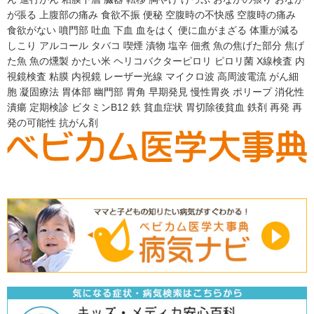
が張る
上腹部の痛み
食欲不振
便秘
空腹時の不快感
空腹時の痛み
食欲がない
噴門部
吐血
下血
血をはく
便に血がまざる
体重が減る
しこり
アルコール
タバコ
喫煙
漬物
塩辛
佃煮
魚の焦げた部分
焦げ
た魚
魚の燻製
かたい米
ヘリコバクターピロリ
ピロリ菌
X線検査
内
視鏡検査
粘膜
内視鏡
レーザー光線
マイクロ波
高周波電流
がん細
胞
凝固療法
胃体部
幽門部
胃角
早期発見
慢性胃炎
ポリープ
消化性
潰瘍
定期検診
ビタミンB12
鉄
貧血症状
胃切除後貧血
鉄剤
再発
再
発の可能性
抗がん剤