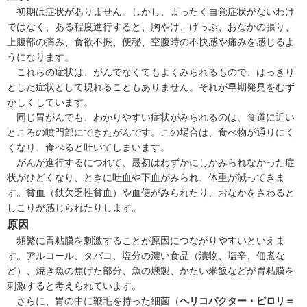
初期は症状がありません。しかし、まったく自覚症状がないわけ
ではなく、ある程度進行すると、胸やけ、げっぷ、おなかの張り、
上腹部の痛み、食欲不振、便秘、空腹時の不快感や痛みを感じるよ
うになります。
これらの症状は、がんでなくてもよくみられるもので、はっきり
とした症状として現れることもありません。それが早期発見をむず
かしくしています。
同じ胃がんでも、わかりやすい症状がみられるのは、食道に近い
ところの噴門部にできたがんです。この場合は、食べ物が通りにく
くなり、食べると吐いてしまいます。
がんが進行するにつれて、最初はわずかにしかみられなかった症
状がひどくなり、ときに吐血や下血がみられ、体重が減ってきま
す。貧血（
鉄欠乏性貧血
）や血便がみられたり、おなかをさわると
しこりが感じられたりします。
原因
頻繁に胃粘膜を刺激することが原因につながりやすいといえま
す。アルコール、タバコ、塩分の濃い食品（漬物、塩辛、佃煮な
ど）、焼き魚の焦げた部分、魚の燻製、かたい米飯などが胃粘膜を
刺激すると考えられています。
さらに、胃の中に鞭毛を持った細菌（
ヘリコバクター・ピロリ＝