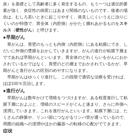
炎
）を基礎として高齢者に多く発生するもの、もう一つは遺伝的要
素が強く、炎症性の病変にはあまり関係のないものです。後者の場
合は、むしろ若いときに起こりやすく、発見しにくいうえに治りに
くいのが特徴で、胃全体（内腔側）がかたく腫れあがるものを
スキ
ルス
（
硬性がん
）と呼びます。
●早期がん
胃がんは、胃壁のもっとも内側（内腔側）にある粘膜にでき、し
だいに外側の漿膜をおかしていきますが、がんの進行が粘膜下層ま
でであれば早期がんといいます。胃全体のどれくらいをがんにおか
されているかではなく、胃壁のどの層までおかされているかが、早
期がんと進行がんの区別のめやすになります。
早期がんはゆっくり進行し、この段階で適切な治療を受ければ、
ほぼ100％完治します。
●進行がん
早期がんは数年かけて増殖をつづけますが、ある程度進行して粘
膜下層におよぶと、増殖のスピードがぐんと速まり、さらに外側へ
浸潤していきます。これを進行がんといいます。粘膜下層には、た
くさんの静脈や、リンパ節につながるリンパ管が通っているので、
周囲の組織への浸潤やほかの臓器への転移の心配がでてきます。
症状