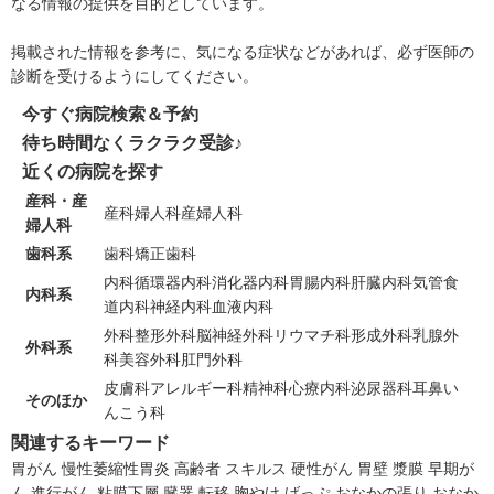
なる情報の提供を目的としています。
掲載された情報を参考に、気になる症状などがあれば、必ず医師の
診断を受けるようにしてください。
今すぐ病院検索＆予約
待ち時間なくラクラク受診♪
近くの病院を探す
産科・産
産科
婦人科
産婦人科
婦人科
歯科系
歯科
矯正歯科
内科
循環器内科
消化器内科
胃腸内科
肝臓内科
気管食
内科系
道内科
神経内科
血液内科
外科
整形外科
脳神経外科
リウマチ科
形成外科
乳腺外
外科系
科
美容外科
肛門外科
皮膚科
アレルギー科
精神科
心療内科
泌尿器科
耳鼻い
そのほか
んこう科
関連するキーワード
胃がん
慢性萎縮性胃炎
高齢者
スキルス
硬性がん
胃壁
漿膜
早期が
ん
進行がん
粘膜下層
臓器
転移
胸やけ
げっぷ
おなかの張り
おなか