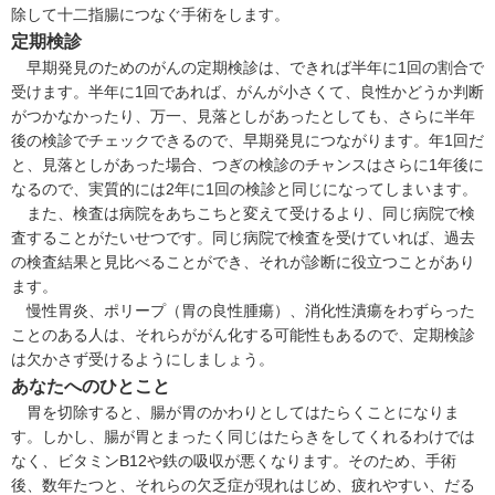
除して十二指腸につなぐ手術をします。
定期検診
早期発見のためのがんの定期検診は、できれば半年に1回の割合で
受けます。半年に1回であれば、がんが小さくて、良性かどうか判断
がつかなかったり、万一、見落としがあったとしても、さらに半年
後の検診でチェックできるので、早期発見につながります。年1回だ
と、見落としがあった場合、つぎの検診のチャンスはさらに1年後に
なるので、実質的には2年に1回の検診と同じになってしまいます。
また、検査は病院をあちこちと変えて受けるより、同じ病院で検
査することがたいせつです。同じ病院で検査を受けていれば、過去
の検査結果と見比べることができ、それが診断に役立つことがあり
ます。
慢性胃炎
、ポリープ（
胃の良性腫瘍
）、
消化性潰瘍
をわずらった
ことのある人は、それらががん化する可能性もあるので、定期検診
は欠かさず受けるようにしましょう。
あなたへのひとこと
胃を切除すると、腸が胃のかわりとしてはたらくことになりま
す。しかし、腸が胃とまったく同じはたらきをしてくれるわけでは
なく、ビタミン
B12
や鉄の吸収が悪くなります。そのため、手術
後、数年たつと、それらの欠乏症が現れはじめ、疲れやすい、だる