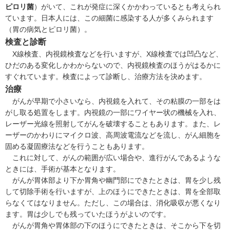
ピロリ菌
）がいて、これが発症に深くかかわっているとも考えられ
ています。日本人には、この細菌に感染する人が多くみられます
（
胃の病気とピロリ菌
）。
検査と診断
X線検査、内視鏡検査などを行いますが、X線検査では凹凸など、
ひだのある変化しかわからないので、内視鏡検査のほうがはるかに
すぐれています。検査によって診断し、治療方法を決めます。
治療
がんが早期で小さいなら、内視鏡を入れて、その粘膜の一部をは
がし取る処置をします。内視鏡の一部にワイヤー状の機械を入れ、
レーザー光線を照射してがんを破壊することもあります。また、レ
ーザーのかわりにマイクロ波、高周波電流などを流し、がん細胞を
固める凝固療法などを行うこともあります。
これに対して、がんの範囲が広い場合や、進行がんであるような
ときには、手術が基本となります。
がんが胃体部より下か胃角や幽門部にできたときは、胃を少し残
して切除手術を行いますが、上のほうにできたときは、胃を全部取
らなくてはなりません。ただし、この場合は、消化吸収が悪くなり
ます。胃は少しでも残っていたほうがよいのです。
がんが胃角や胃体部の下のほうにできたときは、そこから下を切