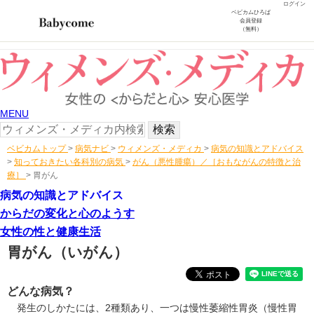
ログイン
ベビカムひろば
会員登録
（無料）
MENU
ベビカムトップ
>
病気ナビ
>
ウィメンズ・メディカ
>
病気の知識とアドバイス
>
知っておきたい各科別の病気
>
がん（悪性腫瘍）／［おもながんの特徴と治
療］
>
胃がん
病気の知識とアドバイス
からだの変化と心のようす
女性の性と健康生活
胃がん
（いがん）
どんな病気？
発生のしかたには、2種類あり、一つは慢性萎縮性胃炎（
慢性胃