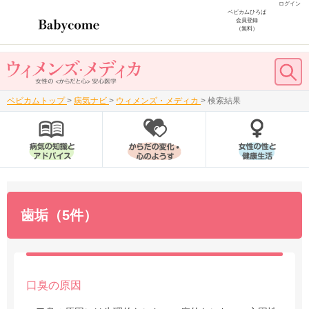
ログイン
ベビカムひろば
会員登録
（無料）
ベビカムトップ
>
病気ナビ
>
ウィメンズ・メディカ
>
検索結果
歯垢（5件）
口臭の原因