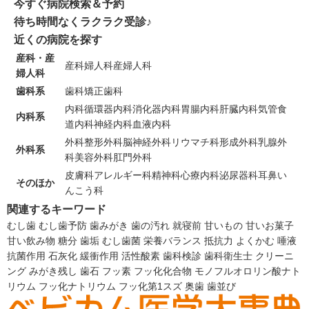
今すぐ病院検索＆予約
待ち時間なくラクラク受診♪
近くの病院を探す
産科・産
産科
婦人科
産婦人科
婦人科
歯科系
歯科
矯正歯科
内科
循環器内科
消化器内科
胃腸内科
肝臓内科
気管食
内科系
道内科
神経内科
血液内科
外科
整形外科
脳神経外科
リウマチ科
形成外科
乳腺外
外科系
科
美容外科
肛門外科
皮膚科
アレルギー科
精神科
心療内科
泌尿器科
耳鼻い
そのほか
んこう科
関連するキーワード
むし歯
むし歯予防
歯みがき
歯の汚れ
就寝前
甘いもの
甘いお菓子
甘い飲み物
糖分
歯垢
むし歯菌
栄養バランス
抵抗力
よくかむ
唾液
抗菌作用
石灰化
緩衝作用
活性酸素
歯科検診
歯科衛生士
クリーニ
ング
みがき残し
歯石
フッ素
フッ化化合物
モノフルオロリン酸ナト
リウム
フッ化ナトリウム
フッ化第1スズ
奥歯
歯並び