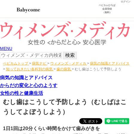
ログイン
ベビカムひろば
会員登録
（無料）
MENU
ベビカムトップ
>
病気ナビ
>
ウィメンズ・メディカ
>
病気の知識とアドバイス
>
知っておきたい各科別の病気
>
歯の病気
>
むし歯はこうして予防しよう
病気の知識とアドバイス
からだの変化と心のようす
女性の性と健康生活
むし歯はこうして予防しよう
（むしばはこ
うしてよぼうしよう）
1日1回は20分くらい時間をかけて歯みがきを