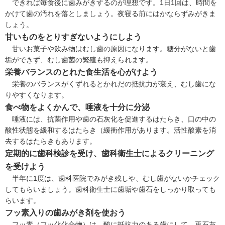
できれば毎食後に歯みがきするのが理想です。1日1回は、時間を
かけて歯の汚れを落としましょう。夜寝る前にはかならずみがきま
しょう。
甘いものをとりすぎないようにしよう
甘いお菓子や飲み物は
むし歯
の原因になります。糖分がないと歯
垢ができず、むし歯菌の繁殖も抑えられます。
栄養バランスのとれた食生活を心がけよう
栄養のバランスがくずれるとかれだの抵抗力が衰え、むし歯にな
りやすくなります。
食べ物をよくかんで、唾液を十分に分泌
唾液には、抗菌作用や歯の石灰化を促進するはたらき、口の中の
酸性状態を緩和するはたらき（緩衝作用があります。活性酸素を消
去するはたらきもあります。
定期的に歯科検診を受け、歯科衛生士によるクリーニング
を受けよう
半年に1度は、歯科医院でみがき残しや、むし歯がないかチェック
してもらいましょう。歯科衛生士に歯垢や歯石をしっかり取っても
らいます。
フッ素入りの歯みがき剤を使おう
フッ素（フッ化化合物）は、酸に抵抗力のある歯にして、再石灰