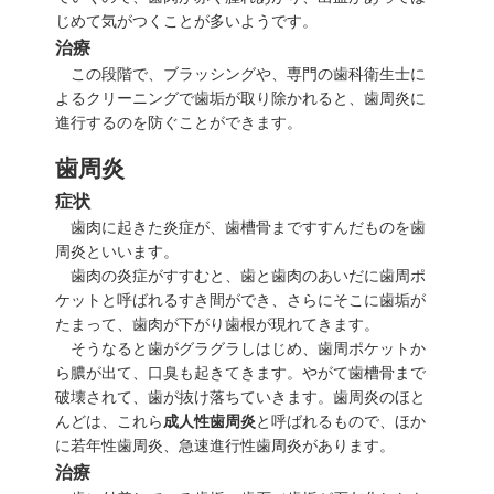
じめて気がつくことが多いようです。
治療
この段階で、ブラッシングや、専門の歯科衛生士に
よるクリーニングで歯垢が取り除かれると、歯周炎に
進行するのを防ぐことができます。
歯周炎
症状
歯肉に起きた炎症が、歯槽骨まですすんだものを歯
周炎といいます。
歯肉の炎症がすすむと、歯と歯肉のあいだに歯周ポ
ケットと呼ばれるすき間ができ、さらにそこに歯垢が
たまって、歯肉が下がり歯根が現れてきます。
そうなると歯がグラグラしはじめ、歯周ポケットか
ら膿が出て、
口臭
も起きてきます。やがて歯槽骨まで
破壊されて、歯が抜け落ちていきます。歯周炎のほと
んどは、これら
成人性歯周炎
と呼ばれるもので、ほか
に若年性歯周炎、急速進行性歯周炎があります。
治療