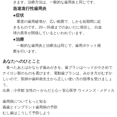
きます。治療方法は、一般的な歯周炎と同じです。
急速進行性歯周炎
●症状
重度の歯周破壊が、広い範囲で、しかも短期間に起
きるものです。20～35歳までのあいだに発症し、白血
球の異常が関係しているといわれています。
●治療
一般的な歯周炎と治療法は同じで、歯周ポケット掻
爬を行います。
あなたへのひとこと
食べたあとはかならず歯みがきを。歯ブラシはヘッドが小さめで
ナイロン製のものを選びます。電動歯ブラシは、みがき方がむずか
しいので、医師や歯科衛生士から正しい使い方の指導を受けましょ
う。
出典：
小学館 女性の＜からだと心＞安心医学 ウィメンズ・メディカ
歯周病についてもっと知る
義歯とインプラント
歯周病の予防
むし歯はこうして予防しよう