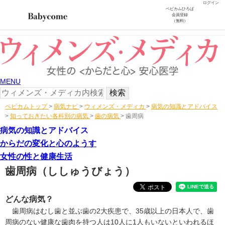
ログイン
ベビカムひろば
会員登録
（無料）
MENU
ベビカムトップ
>
病気ナビ
>
ウィメンズ・メディカ
>
病気の知識とアドバイス
>
知っておきたい各科別の病気
>
歯の病気
>
歯周病
病気の知識とアドバイス
からだの変化と心のようす
女性の性と健康生活
歯周病
（ししゅうびょう）
どんな病気？
歯周病は
むし歯
と並ぶ歯の2大疾患で、35歳以上の日本人で、歯
周病のない健康な歯肉を持つ人は10人に1人もいないといわれるほ