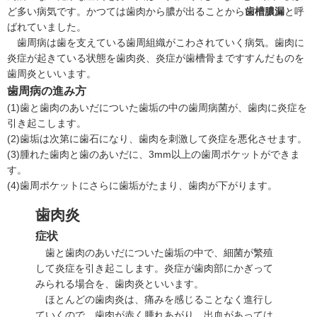
ど多い病気です。かつては歯肉から膿が出ることから
歯槽膿漏
と呼
ばれていました。
歯周病は歯を支えている歯周組織がこわされていく病気。歯肉に
炎症が起きている状態を歯肉炎、炎症が歯槽骨まですすんだものを
歯周炎といいます。
歯周病の進み方
(1)
歯と歯肉のあいだについた歯垢の中の歯周病菌が、歯肉に炎症を
引き起こします。
(2)
歯垢は次第に歯石になり、歯肉を刺激して炎症を悪化させます。
(3)
腫れた歯肉と歯のあいだに、3mm以上の歯周ポケットができま
す。
(4)
歯周ポケットにさらに歯垢がたまり、歯肉が下がります。
歯肉炎
症状
歯と歯肉のあいだについた歯垢の中で、細菌が繁殖
して炎症を引き起こします。炎症が歯肉部にかぎって
みられる場合を、歯肉炎といいます。
ほとんどの歯肉炎は、痛みを感じることなく進行し
ていくので、歯肉が赤く腫れあがり、出血があっては