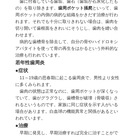
歯に付着している歯垢、歯石（歯垢が石灰化したも
の）を取り除きます。
歯周ポケット掻爬
といって、歯
周ポケットの内側の病的な組織をかきだす治療が行わ
れます。それでも十分に取りきれない場合は、歯肉を
切り開いて歯根面をきれいにそうじし、歯肉を縫い合
わせます。
病的な歯槽骨を除去して、自分の骨やハイドロキシ
アパタイトを使って骨の再生をはかるという外科的な
治療も行われています。
若年性歯周炎
●症状
11～19歳の思春期に起こる歯周炎で、男性より女性
に多くみられます。
歯肉の状態は正常なのに、歯周ポケットが深くなっ
ていて、歯がグラグラし、歯槽骨が破壊（骨吸収）さ
れるというものです。家族に同じ症状を示す人がいる
場合があります。白血球の機能異常と関係があるとい
われています。
●治療
早期に発見し、早期治療すれば完全に治すことがで