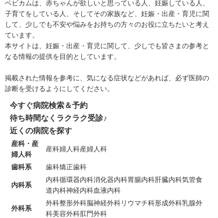
ベビカムは、赤ちゃんが欲しいと思っている人、妊娠している人、
子育てをしている人、そしてその家族など、妊娠・出産・育児に関
して、少しでも不安や悩みをお持ちの方々のお役に立ちたいと考え
ています。
本サイトは、妊娠・出産・育児に関して、少しでも皆さまの参考と
なる情報の提供を目的としています。
掲載された情報を参考に、気になる症状などがあれば、必ず医師の
診断を受けるようにしてください。
今すぐ病院検索＆予約
待ち時間なくラクラク受診♪
近くの病院を探す
産科・産
産科
婦人科
産婦人科
婦人科
歯科系
歯科
矯正歯科
内科
循環器内科
消化器内科
胃腸内科
肝臓内科
気管食
内科系
道内科
神経内科
血液内科
外科
整形外科
脳神経外科
リウマチ科
形成外科
乳腺外
外科系
科
美容外科
肛門外科