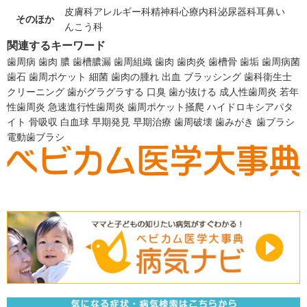
皮膚科
アレルギー科
精神科
心療内科
泌尿器科
耳鼻い
そのほか
んこう科
関連するキーワード
歯周病
歯肉
膿
歯槽膿漏
歯周組織
歯肉
歯肉炎
歯槽骨
歯垢
歯周病菌
歯石
歯周ポケット
細菌
歯肉の腫れ
出血
ブラッシング
歯科衛生士
クリーニング
歯がグラグラする
口臭
歯が抜ける
成人性歯周炎
若年
性歯周炎
急速進行性歯周炎
歯周ポケット掻爬
ハイドロキシアパタ
イト
骨吸収
白血球
早期発見
早期治療
歯周破壊
歯みがき
歯ブラシ
電動歯ブラシ