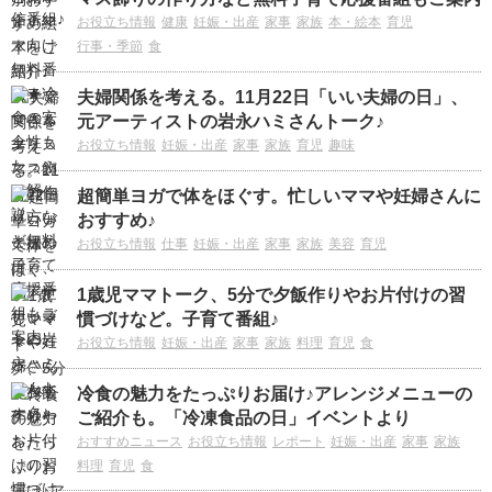
お役立ち情報
健康
妊娠・出産
家事
家族
本・絵本
育児
行事・季節
食
夫婦関係を考える。11月22日「いい夫婦の日」、
元アーティストの岩永ハミさんトーク♪
お役立ち情報
妊娠・出産
家事
家族
育児
趣味
超簡単ヨガで体をほぐす。忙しいママや妊婦さんに
おすすめ♪
お役立ち情報
仕事
妊娠・出産
家事
家族
美容
育児
1歳児ママトーク、5分で夕飯作りやお片付けの習
慣づけなど。子育て番組♪
お役立ち情報
妊娠・出産
家事
家族
料理
育児
食
冷食の魅力をたっぷりお届け♪アレンジメニューの
ご紹介も。「冷凍食品の日」イベントより
おすすめニュース
お役立ち情報
レポート
妊娠・出産
家事
家族
料理
育児
食