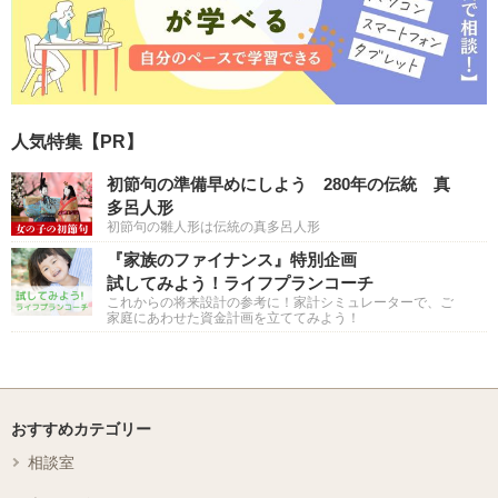
人気特集【PR】
初節句の準備早めにしよう 280年の伝統 真
多呂人形
初節句の雛人形は伝統の真多呂人形
『家族のファイナンス』特別企画
試してみよう！ライフプランコーチ
これからの将来設計の参考に！家計シミュレーターで、ご
家庭にあわせた資金計画を立ててみよう！
おすすめカテゴリー
相談室