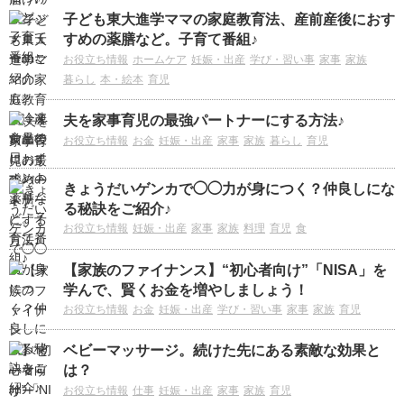
子ども東大進学ママの家庭教育法、産前産後におす
すめの薬膳など。子育て番組♪
お役立ち情報
ホームケア
妊娠・出産
学び・習い事
家事
家族
暮らし
本・絵本
育児
夫を家事育児の最強パートナーにする方法♪
お役立ち情報
お金
妊娠・出産
家事
家族
暮らし
育児
きょうだいゲンカで◯◯力が身につく？仲良しにな
る秘訣をご紹介♪
お役立ち情報
妊娠・出産
家事
家族
料理
育児
食
【家族のファイナンス】“初心者向け”「NISA」を
学んで、賢くお金を増やしましょう！
お役立ち情報
お金
妊娠・出産
学び・習い事
家事
家族
育児
ベビーマッサージ。続けた先にある素敵な効果と
は？
お役立ち情報
仕事
妊娠・出産
家事
家族
育児