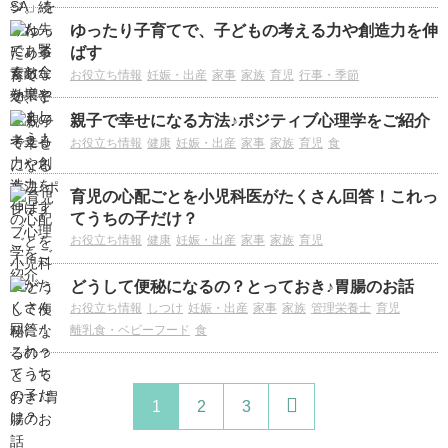
ゆったり子育てで、子どもの考える力や創造力を伸
ばす
お役立ち情報
妊娠・出産
家事
家族
育児
行事・季節
親子で幸せになる方法♪ポジティブ心理学をご紹介
お役立ち情報
健康
妊娠・出産
家事
家族
育児
食
育児の心配ごとを小児科医がたくさん回答！これっ
てうちの子だけ？
お役立ち情報
健康
妊娠・出産
家事
家族
育児
どうして便秘になるの？とっておき♪胃腸のお話
お役立ち情報
しつけ
妊娠・出産
家事
家族
管理栄養士
育児
離乳食・ベビーフード
食
1
2
3