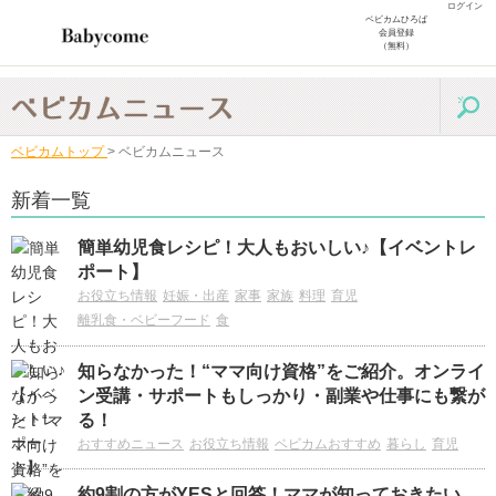
ログイン
ベビカムひろば
会員登録
（無料）
ベビカムトップ
>
ベビカムニュース
新着一覧
簡単幼児食レシピ！大人もおいしい♪【イベントレ
ポート】
お役立ち情報
妊娠・出産
家事
家族
料理
育児
離乳食・ベビーフード
食
知らなかった！“ママ向け資格”をご紹介。オンライ
ン受講・サポートもしっかり・副業や仕事にも繋が
る！
おすすめニュース
お役立ち情報
ベビカムおすすめ
暮らし
育児
約9割の方がYESと回答！ママが知っておきたい、