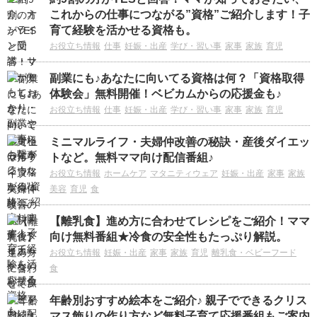
これからの仕事につながる”資格”ご紹介します！子
育て経験を活かせる資格も。
お役立ち情報
仕事
妊娠・出産
学び・習い事
家事
家族
育児
副業にも♪あなたに向いてる資格は何？「資格取得
体験会」無料開催！ベビカムからの応援金も♪
お役立ち情報
仕事
妊娠・出産
学び・習い事
家事
家族
育児
ミニマルライフ・夫婦仲改善の秘訣・産後ダイエッ
トなど。無料ママ向け配信番組♪
お役立ち情報
ホームケア
マタニティウェア
妊娠・出産
家事
家族
美容
育児
食
【離乳食】進め方に合わせてレシピをご紹介！ママ
向け無料番組★冷食の安全性もたっぷり解説。
お役立ち情報
妊娠・出産
家事
家族
育児
離乳食・ベビーフード
食
年齢別おすすめ絵本をご紹介♪ 親子でできるクリス
マス飾りの作り方など無料子育て応援番組もご案内