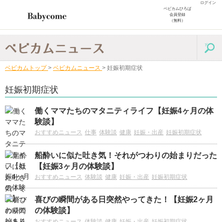
ログイン
ベビカムひろば
会員登録
（無料）
ベビカムトップ
>
ベビカムニュース
>
妊娠初期症状
妊娠初期症状
働くママたちのマタニティライフ【妊娠4ヶ月の体
験談】
おすすめニュース
仕事
体験談
健康
妊娠・出産
妊娠初期症状
船酔いに似た吐き気！それがつわりの始まりだった
【妊娠3ヶ月の体験談】
おすすめニュース
体験談
健康
妊娠・出産
妊娠初期症状
喜びの瞬間がある日突然やってきた！【妊娠2ヶ月
の体験談】
おすすめニュース
体験談
健康
妊娠・出産
妊娠初期症状