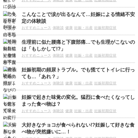
おすすめニュース
体験談
健康
妊娠・出産
妊娠初期症状
こんなことで涙が出るなんて…妊娠による情緒不安
定の体験談
おすすめニュース
体験談
健康
妊娠・出産
妊娠初期症状
生理前に似た腰痛と下腹部痛…でも生理がこないの
は「もしかして!?」
おすすめニュース
体験談
健康
妊娠・出産
妊娠初期症状
妊娠初期の頻尿トラブル。でも慌ててトイレに行っ
ても…「あれ？」
おすすめニュース
体験談
健康
妊娠・出産
妊娠初期症状
妊娠で起きた味覚の変化。猛烈に食べたくなってし
まった食べ物は？
おすすめニュース
体験談
健康
妊娠・出産
妊娠初期症状
大好きなチョコが食べられない!?妊娠して好きな食
べ物が突然嫌いに…！