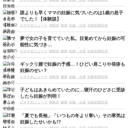
誰よりも早くママの妊娠に気づいたのは1歳の息子
でした！【体験談】
おすすめニュース
体験談
健康
妊娠・出産
妊娠初期症状
夢で女の子を育てていた私。目覚めてから妊娠の可
能性に気づき…
おすすめニュース
体験談
健康
妊娠・出産
妊娠初期症状
ギックリ腰で妊娠の予感…！ひどい肩こりや発疹も
妊娠のせい？
おすすめニュース
体験談
健康
妊娠・出産
妊娠初期症状
子どもはあきらめていたのに…寝汗のひどさに受診
したら妊娠が判明！
おすすめニュース
体験談
健康
妊娠・出産
妊娠初期症状
「夏でも長袖」「いつもの冬より寒い」その寒気は
妊娠したせいかも!?