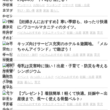
アンケート
お知らせ
ランキング
リサーチ
妊娠・出産
学び・習い事
家事
家族
暮らし
【妊婦さんにおすすめ】寒い季節も、ゆったり快適
に♪ワコールマタニティのタイツ。
ベビカムおすすめ
マタニティウェア
妊娠・出産
家事
家族
育児
キッズ向けサービス充実のホテル＆遊園地。「メル
ちゃんアイランド」で遊ぼう！
おでかけ・旅行
ベビカムおすすめ
妊娠・出産
家事
家族
育児
母乳は災害時に強い！出産・子育て・防災を考える
シンポジウム
イベント
おっぱい・ミルク
ベビカムおすすめ
妊娠・出産
家事
家族
暮らし
育児
【プレゼント】着脱簡単！軽くて快適。妊娠中～出
産後まで、長〜く使える骨盤ベルト♪
ベビカムおすすめ
マタニティウェア
妊娠・出産
家事
家族
育児