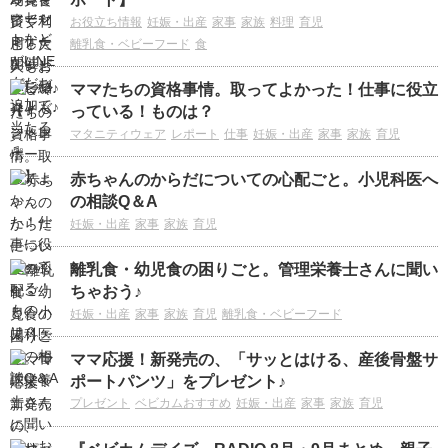
お役立ち情報
妊娠・出産
家事
家族
料理
育児
離乳食・ベビーフード
食
ママたちの資格事情。取ってよかった！仕事に役立
っている！ものは？
マタニティウェア
レポート
仕事
妊娠・出産
家事
家族
育児
赤ちゃんのからだについての心配ごと。小児科医へ
の相談Q＆A
妊娠・出産
家事
家族
育児
離乳食・幼児食の困りごと。管理栄養士さんに聞い
ちゃおう♪
妊娠・出産
家事
家族
育児
離乳食・ベビーフード
ママ応援！新発売の、「サッとはける、産後骨盤サ
ポートパンツ」をプレゼント♪
プレゼント
ベビカムおすすめ
妊娠・出産
家事
家族
育児