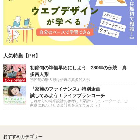
人気特集【PR】
初節句の準備早めにしよう 280年の伝統 真
多呂人形
初節句の雛人形は伝統の真多呂人形
『家族のファイナンス』特別企画
試してみよう！ライフプランコーチ
これからの将来設計の参考に！家計シミュレーターで、ご
家庭にあわせた資金計画を立ててみよう！
おすすめカテゴリー