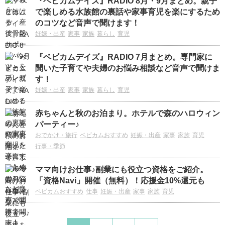
『ベビカムデイズ』RADIO 8月・9月まとめ。親子
で楽しめる水族館の裏話や家事育児を楽にするため
のコツなど音声で聞けます！
妊娠・出産
家事
家族
暮らし
育児
『ベビカムデイズ』RADIO 7月まとめ。専門家に
聞いた子育てや夫婦のお悩み相談など音声で聞けま
す！
妊娠・出産
家事
家族
暮らし
育児
赤ちゃんと秋のお泊まり。ホテルで森のハロウィン
パーティー♪
おでかけ・旅行
ベビカムおすすめ
妊娠・出産
家事
家族
育児
行事・季節
ママ向けお仕事♪副業にも役立つ資格をご紹介。
「資格Navi」開催（無料）！応援金10%還元も
ベビカムおすすめ
仕事
妊娠・出産
家事
家族
育児