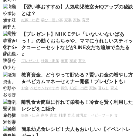
【習い事おすすめ】人気幼児教室★IQアップの秘訣
とは？
妊娠・出産
学び・習い事
家事
家族
育児
【プレゼント】NHK Eテレ「いないいないばあ
っ！」の動くおもちゃや、ママにうれしいスティッ
クコーヒーセットなどがLINE友だち追加で当たる
♬
プレゼント
妊娠・出産
家事
家族
育児
教育資金、どうやって貯める？賢いお金の増やし方
★ベビカムマネーセミナー開催！プレゼントも♪
お金
ベビカムおすすめ
募集
妊娠・出産
家族
暮らし
育児
離乳食★簡単に作れて栄養も！冷食を賢く利用した
レシピをご紹介
妊娠・出産
家事
家族
料理
育児
離乳食・ベビーフード
食
簡単幼児食レシピ！大人もおいしい♪【イベントレ
ポート】