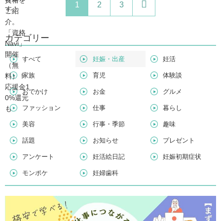
1
2
3
カテゴリー
すべて
妊娠・出産
妊活
家族
育児
体験談
おでかけ
お金
グルメ
ファッション
仕事
暮らし
美容
行事・季節
趣味
話題
お知らせ
プレゼント
アンケート
妊活絵日記
妊娠初期症状
モンポケ
妊婦歯科