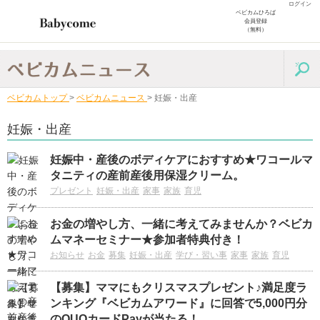
ログイン
ベビカムひろば
会員登録
（無料）
ベビカムトップ
>
ベビカムニュース
>
妊娠・出産
妊娠・出産
妊娠中・産後のボディケアにおすすめ★ワコールマ
タニティの産前産後用保湿クリーム。
プレゼント
妊娠・出産
家事
家族
育児
お金の増やし方、一緒に考えてみませんか？ベビカ
ムマネーセミナー★参加者特典付き！
お知らせ
お金
募集
妊娠・出産
学び・習い事
家事
家族
育児
【募集】ママにもクリスマスプレゼント♪満足度ラ
ンキング『ベビカムアワード』に回答で5,000円分
のQUOカードPayが当たる！