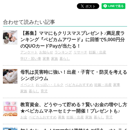
合わせて読みたい記事
【募集】ママにもクリスマスプレゼント♪満足度ラ
ンキング『ベビカムアワード』に回答で5,000円分
のQUOカードPayが当たる！
アンケート
お知らせ
ランキング
リサーチ
妊娠・出産
学び・習い事
家事
家族
暮らし
母乳は災害時に強い！出産・子育て・防災を考える
シンポジウム
イベント
おっぱい・ミルク
ベビカムおすすめ
妊娠・出産
家事
家族
暮らし
育児
教育資金、どうやって貯める？賢いお金の増やし方
★ベビカムマネーセミナー開催！プレゼントも♪
お金
ベビカムおすすめ
募集
妊娠・出産
家族
暮らし
育児