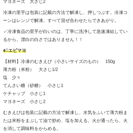
マヨネーズ 大さじ2
冷凍の里芋は包装に記載の方法で解凍し、押しつぶす。冷凍コ
ーンはレンジで解凍。すべて混ぜ合わせたらできあがり。
✓冷凍食品の里芋が白いのは、丁寧に洗浄して急速凍結してい
るから。漂白の白さではありません！！
4︎⃣エビマヨ
【材料】冷凍のむきえび（小さいサイズのもの） 150g
薄力粉（米粉） 大さじ1/2
塩 少々
てんさい糖（砂糖） 小さじ1
ケチャップ 小さじ1
マヨネーズ 小さじ2
むきえびは包装に記載の方法で解凍し、水気をふいて薄力粉ま
たは米粉をまぶして油で炒め、塩を加える。火が通ったら、火
を消して調味料をからめる。