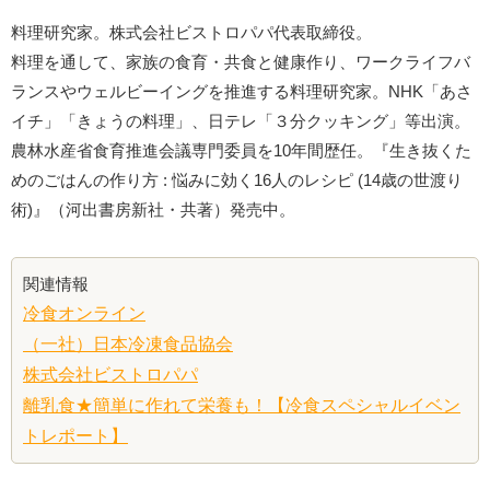
料理研究家。株式会社ビストロパパ代表取締役。
料理を通して、家族の食育・共食と健康作り、ワークライフバ
ランスやウェルビーイングを推進する料理研究家。NHK「あさ
イチ」「きょうの料理」、日テレ「３分クッキング」等出演。
農林水産省食育推進会議専門委員を10年間歴任。『生き抜くた
めのごはんの作り方 : 悩みに効く16人のレシピ (14歳の世渡り
術)』（河出書房新社・共著）発売中。
関連情報
冷食オンライン
（一社）日本冷凍食品協会
株式会社ビストロパパ
離乳食★簡単に作れて栄養も！【冷食スペシャルイベン
トレポート】