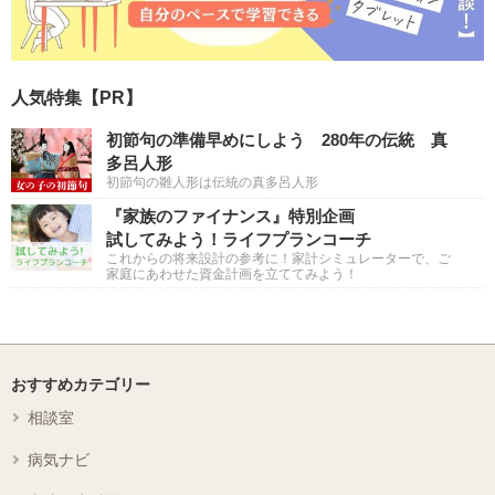
人気特集【PR】
初節句の準備早めにしよう 280年の伝統 真
多呂人形
初節句の雛人形は伝統の真多呂人形
『家族のファイナンス』特別企画
試してみよう！ライフプランコーチ
これからの将来設計の参考に！家計シミュレーターで、ご
家庭にあわせた資金計画を立ててみよう！
おすすめカテゴリー
相談室
病気ナビ