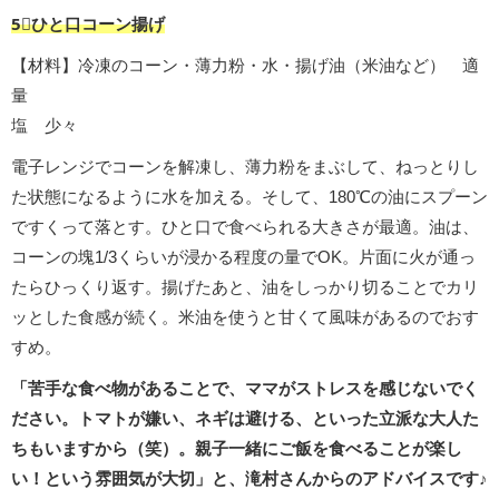
5︎⃣ひと口コーン揚げ
【材料】冷凍のコーン・薄力粉・水・揚げ油（米油など） 適
量
塩 少々
電子レンジでコーンを解凍し、薄力粉をまぶして、ねっとりし
た状態になるように水を加える。そして、180℃の油にスプーン
ですくって落とす。ひと口で食べられる大きさが最適。油は、
コーンの塊1/3くらいが浸かる程度の量でOK。片面に火が通っ
たらひっくり返す。揚げたあと、油をしっかり切ることでカリ
ッとした食感が続く。米油を使うと甘くて風味があるのでおす
すめ。
「苦手な食べ物があることで、ママがストレスを感じないでく
ださい。トマトが嫌い、ネギは避ける、といった立派な大人た
ちもいますから（笑）。親子一緒にご飯を食べることが楽し
い！という雰囲気が大切」と、滝村さんからのアドバイスです♪