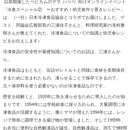
以前開催したベビカムのママ（パパ）向けオンラインイベント
「冷食スペシャル② 〜おすすめ！幼児食作り置きレシピ〜」
は、（一社）日本冷凍食品協会とコラボでお届けしました。ゲ
スト、同協会広報部長の三浦佳子さんと、料理研究家の滝村雅
晴さんが教えてくれた、冷凍食品についての知識と幼児食レシ
ピをお伝えします♪
冷凍食品の安全性や基礎知識についてのお話は、三浦さんか
ら。
冷凍食品はもともと、缶詰やレトルトと同様に食材を長期保存
するために生まれたもの。凍らせることで保存できるので、
元々保存料を使う必要がないのが冷凍食品なのです。
歴史を紐解くと、1920年に魚を凍らせるために導入したのが始
まりです。1954年には学校給食に採り入れられ、大量調理に冷
凍食品が活躍するように。働くママが増えた1994年には、レン
ジで簡単に調理できる揚げ物が登場しました。そして1999年、
お弁当に便利な自然解凍品が誕生。自然解凍品は、35℃で9時間