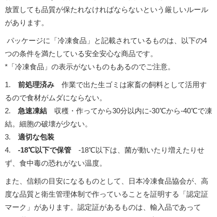
放置しても品質が保たれなければならないという厳しいルール
があります。
パッケージに「冷凍食品」と記載されているものは、以下の4
つの条件を満たしている安全安心な商品です。
*「冷凍食品」の表示がないものもあるのでご注意。
1.
前処理済み
作業で出た生ゴミは家畜の飼料として活用す
るので食材がムダにならない。
2.
急速凍結
収穫・作ってから30分以内に-30℃から-40℃で凍
結。細胞の破壊が少ない。
3.
適切な包装
4.
-18
℃以下で保管
-18℃以下は、菌が動いたり増えたりせ
ず、食中毒の恐れがない温度。
また、信頼の目安になるものとして、日本冷凍食品協会が、高
度な品質と衛生管理体制で作っていることを証明する「認定証
マーク」があります。認定証があるものは、輸入品であって