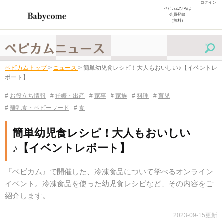
ログイン
ベビカムひろば
会員登録
（無料）
ベビカムトップ
>
ニュース
>
簡単幼児食レシピ！大人もおいしい♪【イベントレ
ポート】
#
お役立ち情報
#
妊娠・出産
#
家事
#
家族
#
料理
#
育児
#
離乳食・ベビーフード
#
食
簡単幼児食レシピ！大人もおいしい
♪【イベントレポート】
『ベビカム』で開催した、冷凍食品について学べるオンライン
イベント。冷凍食品を使った幼児食レシピなど、その内容をご
紹介します。
2023-09-15更新