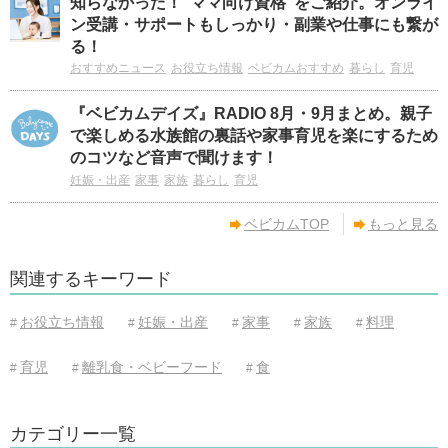
知らなかった！“ママ向け資格”をご紹介。オンライ
ン受講・サポートもしっかり・副業や仕事にも繋が
る！
おすすめニュース
お役立ち情報
ベビカムおすすめ
暮らし
育児
『ベビカムデイズ』RADIO 8月・9月まとめ。親子
で楽しめる水族館の裏話や家事育児を楽にするため
のコツなど音声で聞けます！
妊娠・出産
家事
家族
暮らし
育児
ベビカムTOP
もっと見る
関連するキーワード
お役立ち情報
妊娠・出産
家事
家族
料理
#
#
#
#
#
育児
離乳食・ベビーフード
食
#
#
#
カテゴリー一覧