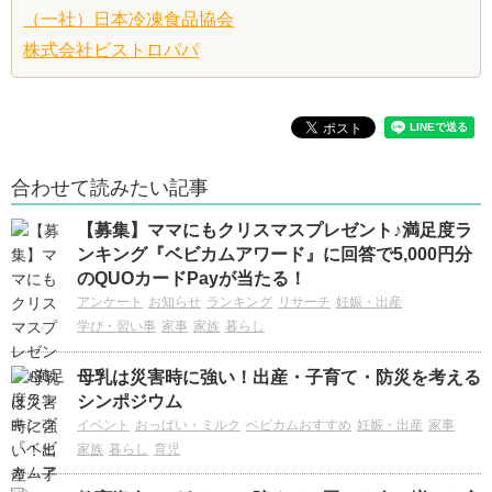
（一社）日本冷凍食品協会
株式会社ビストロパパ
合わせて読みたい記事
【募集】ママにもクリスマスプレゼント♪満足度ラ
ンキング『ベビカムアワード』に回答で5,000円分
のQUOカードPayが当たる！
アンケート
お知らせ
ランキング
リサーチ
妊娠・出産
学び・習い事
家事
家族
暮らし
母乳は災害時に強い！出産・子育て・防災を考える
シンポジウム
イベント
おっぱい・ミルク
ベビカムおすすめ
妊娠・出産
家事
家族
暮らし
育児