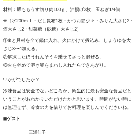
材料：豚ももうす切り肉100ｇ、油揚げ2枚、玉ねぎ1/4個
❋［水200ｍｌ・だし昆布1枚・かつお節少々・みりん大さじ2・
酒大さじ2・甜菜糖（砂糖）大さじ2］
①❋と具材を全て鍋に入れ、火にかけて煮込み、しょうゆを大
さじ3〜4加える。
②解凍したほうれんそうを乗せてさっと混ぜる。
③火を弱めて溶き卵をまわし入れたらできあがり。
いかがでしたか？
冷凍食品は安全でないどころか、衛生的に最も安全な食品だと
いうことがおわかりいただけたかと思います。時間がない時に
は無理せず、冷食の力を借りてお料理を楽しんでくださいね。
◼︎ゲスト
三浦佳子