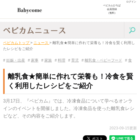
ログイン
ベビカムひろば
会員登録
（無料）
ベビカムトップ
>
ニュース
>
離乳食★簡単に作れて栄養も！冷食を賢く利用し
たレシピをご紹介
#
妊娠・出産
#
家事
#
家族
#
料理
#
育児
#
離乳食・ベビーフード
#
食
離乳食★簡単に作れて栄養も！冷食を賢
く利用したレシピをご紹介
3月17日、『ベビカム』では、冷凍食品について学べるオンラ
インのイベントを開催しました。冷凍食品を使った離乳食レシ
ピなど、その内容をご紹介します。
2023-09-15更新