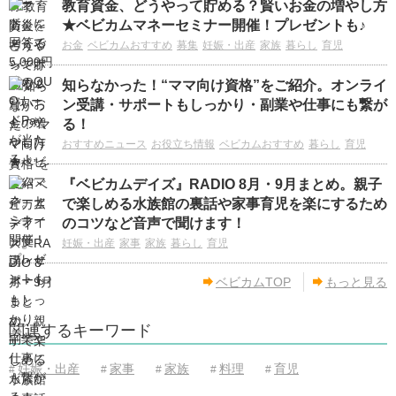
教育資金、どうやって貯める？賢いお金の増やし方
★ベビカムマネーセミナー開催！プレゼントも♪
お金
ベビカムおすすめ
募集
妊娠・出産
家族
暮らし
育児
知らなかった！“ママ向け資格”をご紹介。オンライ
ン受講・サポートもしっかり・副業や仕事にも繋が
る！
おすすめニュース
お役立ち情報
ベビカムおすすめ
暮らし
育児
『ベビカムデイズ』RADIO 8月・9月まとめ。親子
で楽しめる水族館の裏話や家事育児を楽にするため
のコツなど音声で聞けます！
妊娠・出産
家事
家族
暮らし
育児
ベビカムTOP
もっと見る
関連するキーワード
妊娠・出産
家事
家族
料理
育児
#
#
#
#
#