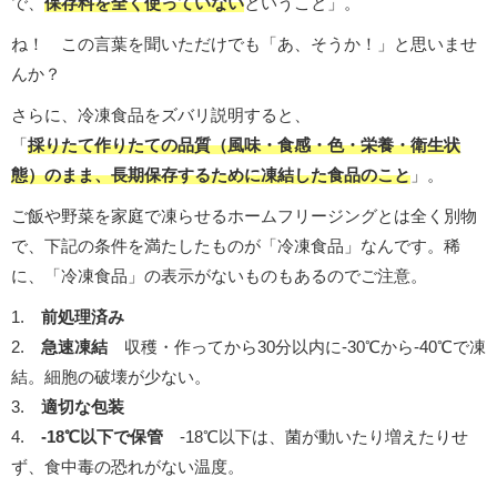
で、
保存料を全く使っていない
ということ」。
ね！ この言葉を聞いただけでも「あ、そうか！」と思いませ
んか？
さらに、冷凍食品をズバリ説明すると、
「
採りたて作りたての品質（風味・食感・色・栄養・衛生状
態）のまま、長期保存するために凍結した食品のこと
」。
ご飯や野菜を家庭で凍らせるホームフリージングとは全く別物
で、下記の条件を満たしたものが「冷凍食品」なんです。稀
に、「冷凍食品」の表示がないものもあるのでご注意。
1.
前処理済み
2.
急速凍結
収穫・作ってから30分以内に-30℃から-40℃で凍
結。細胞の破壊が少ない。
3.
適切な包装
4.
-18℃以下で保管
-18℃以下は、菌が動いたり増えたりせ
ず、食中毒の恐れがない温度。