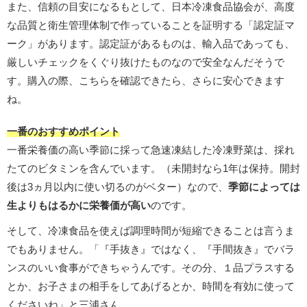
また、信頼の目安になるもとして、日本冷凍食品協会が、高度
な品質と衛生管理体制で作っていることを証明する「認定証マ
ーク」があります。認定証があるものは、輸入品であっても、
厳しいチェックをくぐり抜けたものなので安全なんだそうで
す。購入の際、こちらを確認できたら、さらに安心できます
ね。
一番のおすすめポイント
一番栄養価の高い季節に採って急速凍結した冷凍野菜は、採れ
たてのビタミンを含んでいます。（未開封なら1年は保持。開封
後は3ヵ月以内に使い切るのがベター）なので、
季節によっては
生よりもはるかに栄養価が高い
のです。
そして、冷凍食品を使えば調理時間が短縮できることは言うま
でもありません。「『手抜き』ではなく、『手間抜き』でバラ
ンスのいい食事ができちゃうんです。その分、１品プラスする
とか、お子さまの相手をしてあげるとか、時間を有効に使って
くださいね」と三浦さん。