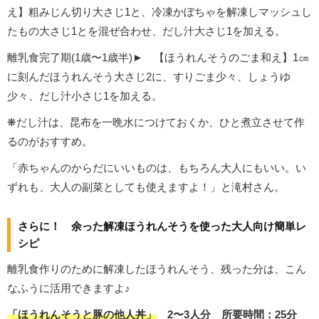
え】粗みじん切り大さじ1と、冷凍かぼちゃを解凍しマッシュし
たもの大さじ1とを混ぜ合わせ、だし汁大さじ1を加える。
離乳食完了期(1歳〜1歳半)► 【ほうれんそうのごま和え】1㎝
に刻んだほうれんそう大さじ2に、すりごま少々、しょうゆ
少々、だし汁小さじ1を加える。
❋だし汁は、昆布を一晩水につけておくか、ひと煮立させて作
るのがおすすめ。
「赤ちゃんのからだにいいものは、もちろん大人にもいい。い
ずれも、大人の副菜としても使えますよ！」と滝村さん。
さらに！ 余った解凍ほうれんそうを使った大人向け簡単レ
シピ
離乳食作りのために解凍したほうれんそう、残った分は、こん
なふうに活用できますよ♪
「ほうれんそうと豚の他人丼」
2〜3人分 所要時間：25分