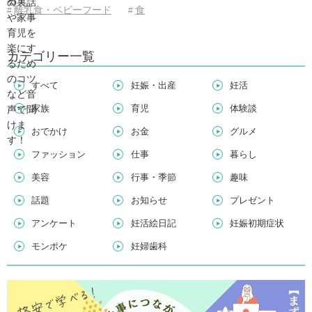
離乳食・ベビーフード
食
#
#
カテゴリー一覧
すべて
妊娠・出産
妊活
家族
育児
体験談
おでかけ
お金
グルメ
ファッション
仕事
暮らし
美容
行事・季節
趣味
話題
お知らせ
プレゼント
アンケート
妊活絵日記
妊娠初期症状
モンポケ
妊婦歯科