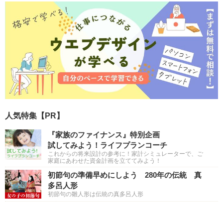
人気特集【PR】
『家族のファイナンス』特別企画
試してみよう！ライフプランコーチ
これからの将来設計の参考に！家計シミュレーターで、ご
家庭にあわせた資金計画を立ててみよう！
初節句の準備早めにしよう 280年の伝統 真
多呂人形
初節句の雛人形は伝統の真多呂人形