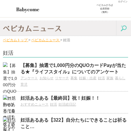
ログイン
ベビカムひろば
会員登録
（無料）
ベビカムトップ
>
ベビカムニュース
>
妊活
妊活
【募集】抽選で1,000円分のQUOカードPayが当た
る★『ライフスタイル』についてのアンケート
アンケート
お知らせ
リサーチ
募集
妊娠・出産
妊活
家族
暮らし
育児
妊活あるある【最終回】祝！妊娠！！
おすすめニュース
妊活
妊活絵日記
妊活あるある【322】自分たちにできることは祈る
こと…