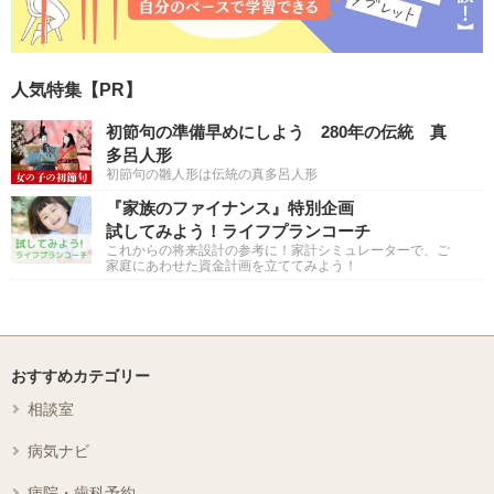
人気特集【PR】
初節句の準備早めにしよう 280年の伝統 真
多呂人形
初節句の雛人形は伝統の真多呂人形
『家族のファイナンス』特別企画
試してみよう！ライフプランコーチ
これからの将来設計の参考に！家計シミュレーターで、ご
家庭にあわせた資金計画を立ててみよう！
おすすめカテゴリー
相談室
病気ナビ
病院・歯科予約