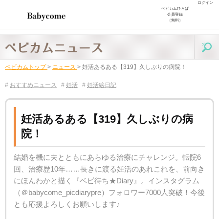
ログイン
ベビカムひろば
会員登録
（無料）
ベビカムトップ
>
ニュース
>
妊活あるある【319】久しぶりの病院！
#
おすすめニュース
#
妊活
#
妊活絵日記
妊活あるある【319】久しぶりの病
院！
結婚を機に夫とともにあらゆる治療にチャレンジ。転院6
回、治療歴10年……長きに渡る妊活のあれこれを、前向き
にほんわかと描く『ベビ待ち★Diary』。インスタグラム
（＠babycome_picdiarypre）フォロワー7000人突破！今後
とも応援よろしくお願いします♪