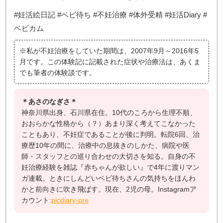
#妊活絵日記 #ベビ待ち #不妊治療 #体外受精 #妊活Diary #
ベビカム
※私が不妊治療をしていた期間は、2007年9月～2016年5
月です。この体験記に記載された症状や治療法は、あくま
でも筆者の体験談です。
＊あさのなぎさ＊
神奈川県出身、石川県在住。10代のころから生理不順、
おおらかな性格から（？）あまり深く考えてこなかった
こともあり、不妊症であることが後に判明。転院6回、治
療歴10年の間に、治療中の息抜きのしかた、病院や医
師・スタッフとの巡り合わせの大切さを知る。自身の不
妊治療経験を雑誌『赤ちゃんが欲しい』で4年に渡りマン
ガ連載。ときにしんどいベビ待ちさんの気持ちをほんわ
かと前向きに吹き飛ばす。現在、2児の母。Instagramア
カウント:
picdiary-pre