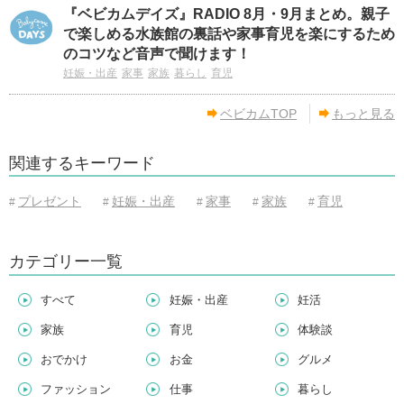
『ベビカムデイズ』RADIO 8月・9月まとめ。親子
で楽しめる水族館の裏話や家事育児を楽にするため
のコツなど音声で聞けます！
妊娠・出産
家事
家族
暮らし
育児
ベビカムTOP
もっと見る
関連するキーワード
プレゼント
妊娠・出産
家事
家族
育児
#
#
#
#
#
カテゴリー一覧
すべて
妊娠・出産
妊活
家族
育児
体験談
おでかけ
お金
グルメ
ファッション
仕事
暮らし