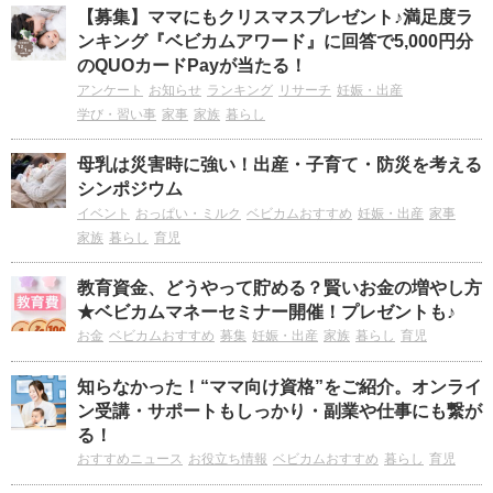
【募集】ママにもクリスマスプレゼント♪満足度ラ
ンキング『ベビカムアワード』に回答で5,000円分
のQUOカードPayが当たる！
アンケート
お知らせ
ランキング
リサーチ
妊娠・出産
学び・習い事
家事
家族
暮らし
母乳は災害時に強い！出産・子育て・防災を考える
シンポジウム
イベント
おっぱい・ミルク
ベビカムおすすめ
妊娠・出産
家事
家族
暮らし
育児
教育資金、どうやって貯める？賢いお金の増やし方
★ベビカムマネーセミナー開催！プレゼントも♪
お金
ベビカムおすすめ
募集
妊娠・出産
家族
暮らし
育児
知らなかった！“ママ向け資格”をご紹介。オンライ
ン受講・サポートもしっかり・副業や仕事にも繋が
る！
おすすめニュース
お役立ち情報
ベビカムおすすめ
暮らし
育児