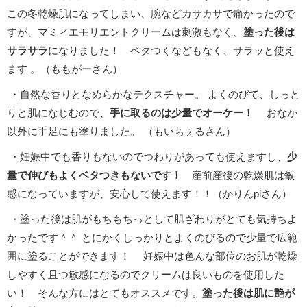
この冬乾燥肌になってしまい、腕などカサカサで痛かったので
すが、マミィエモリエントクリームは刺激もなく、
塗った後は
サラサラ
になりました！ ベタつくなどもなく、サラッと使え
ます 。（ももがーさん）
・自然な香りとなめらかなテクスチャー。 よくのびて、しっと
りと肌になじむので、
手に取るのは少量でオーケー！
おなか
以外に手足にも塗りました。 （もいちぇるさん）
・妊娠中でも香りもないのでつわりがあっても使えますし、
少
量で伸びもよくベタつきもないです！
産前産後の乾燥肌は敏
感になっていますが、安心して使えます！！（かりんpiさん）
・塗った後は肌がもちもちっとして肌ざわりがとても気持ちよ
かったです＾＾ とにかくしっかりとよくのびるので少量で広範
囲に塗ることができます！ 妊娠中は色んな部位のお肌が乾燥
しやすく且つ敏感になるのでクリームは良いものを使用した
い！ そんな方にはとてもオススメです。
塗った後は肌に艶が