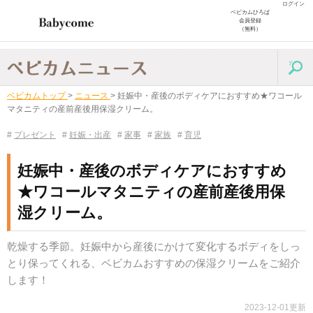
ログイン
ベビカムひろば
会員登録
（無料）
ベビカムトップ
>
ニュース
>
妊娠中・産後のボディケアにおすすめ★ワコール
マタニティの産前産後用保湿クリーム。
#
プレゼント
#
妊娠・出産
#
家事
#
家族
#
育児
妊娠中・産後のボディケアにおすすめ
★ワコールマタニティの産前産後用保
湿クリーム。
乾燥する季節。妊娠中から産後にかけて変化するボディをしっ
とり保ってくれる、ベビカムおすすめの保湿クリームをご紹介
します！
2023-12-01更新