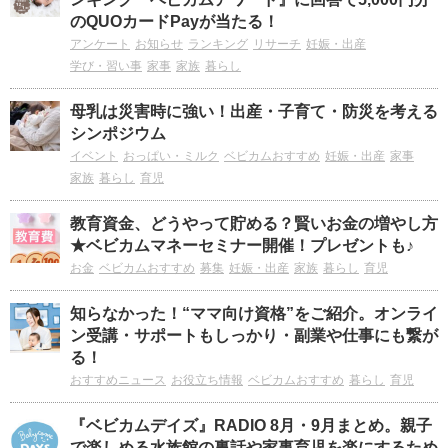
のQUOカードPayが当たる！
アンケート
お知らせ
ランキング
リサーチ
妊娠・出産
学び・習い事
家事
家族
暮らし
母乳は災害時に強い！出産・子育て・防災を考える
シンポジウム
イベント
おっぱい・ミルク
ベビカムおすすめ
妊娠・出産
家事
家族
暮らし
育児
教育資金、どうやって貯める？賢いお金の増やし方
★ベビカムマネーセミナー開催！プレゼントも♪
お金
ベビカムおすすめ
募集
妊娠・出産
家族
暮らし
育児
知らなかった！“ママ向け資格”をご紹介。オンライ
ン受講・サポートもしっかり・副業や仕事にも繋が
る！
おすすめニュース
お役立ち情報
ベビカムおすすめ
暮らし
育児
『ベビカムデイズ』RADIO 8月・9月まとめ。親子
で楽しめる水族館の裏話や家事育児を楽にするため