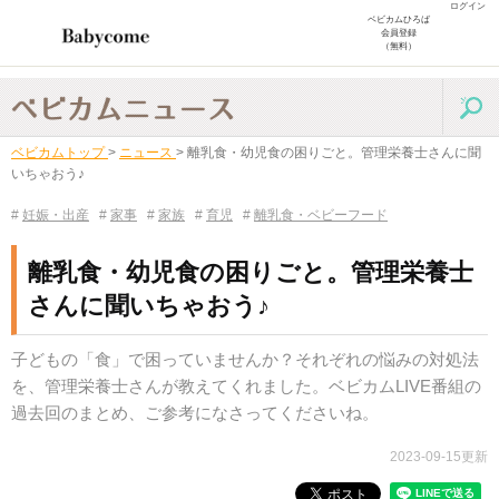
ログイン
ベビカムひろば
会員登録
（無料）
ベビカムトップ
>
ニュース
>
離乳食・幼児食の困りごと。管理栄養士さんに聞
いちゃおう♪
#
妊娠・出産
#
家事
#
家族
#
育児
#
離乳食・ベビーフード
離乳食・幼児食の困りごと。管理栄養士
さんに聞いちゃおう♪
子どもの「食」で困っていませんか？それぞれの悩みの対処法
を、管理栄養士さんが教えてくれました。ベビカムLIVE番組の
過去回のまとめ、ご参考になさってくださいね。
2023-09-15更新