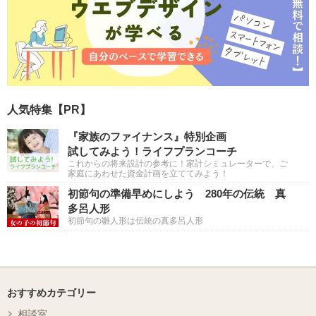
人気特集【PR】
『家族のファイナンス』特別企画
試してみよう！ライフプランコーチ
これからの将来設計の参考に！家計シミュレーターで、ご
家庭にあわせた資金計画を立ててみよう！
初節句の準備早めにしよう 280年の伝統 真
多呂人形
初節句の雛人形は伝統の真多呂人形
おすすめカテゴリー
相談室