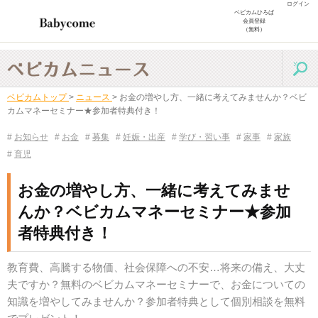
ログイン
ベビカムひろば
会員登録
（無料）
ベビカムトップ
>
ニュース
>
お金の増やし方、一緒に考えてみませんか？ベビ
カムマネーセミナー★参加者特典付き！
#
お知らせ
#
お金
#
募集
#
妊娠・出産
#
学び・習い事
#
家事
#
家族
#
育児
お金の増やし方、一緒に考えてみませ
んか？ベビカムマネーセミナー★参加
者特典付き！
教育費、高騰する物価、社会保障への不安…将来の備え、大丈
夫ですか？無料のベビカムマネーセミナーで、お金についての
知識を増やしてみませんか？参加者特典として個別相談を無料