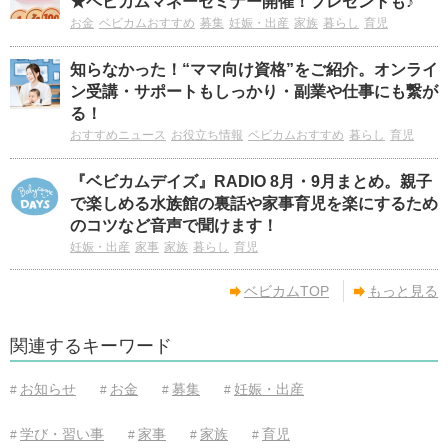
★ベビカムマネーセミナー開催！プレゼントも♪
お金
ベビカムおすすめ
募集
妊娠・出産
家族
暮らし
育児
知らなかった！“ママ向け資格”をご紹介。オンライ
ン受講・サポートもしっかり・副業や仕事にも繋が
る！
おすすめニュース
お役立ち情報
ベビカムおすすめ
暮らし
育児
『ベビカムデイズ』RADIO 8月・9月まとめ。親子
で楽しめる水族館の裏話や家事育児を楽にするため
のコツなど音声で聞けます！
妊娠・出産
家事
家族
暮らし
育児
ベビカムTOP
もっと見る
関連するキーワード
お知らせ
お金
募集
妊娠・出産
#
#
#
#
学び・習い事
家事
家族
育児
#
#
#
#