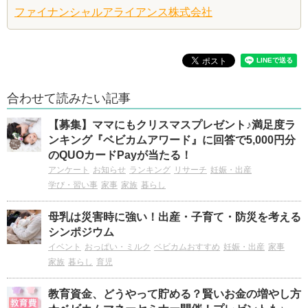
ファイナンシャルアライアンス株式会社
合わせて読みたい記事
【募集】ママにもクリスマスプレゼント♪満足度ラ
ンキング『ベビカムアワード』に回答で5,000円分
のQUOカードPayが当たる！
アンケート
お知らせ
ランキング
リサーチ
妊娠・出産
学び・習い事
家事
家族
暮らし
母乳は災害時に強い！出産・子育て・防災を考える
シンポジウム
イベント
おっぱい・ミルク
ベビカムおすすめ
妊娠・出産
家事
家族
暮らし
育児
教育資金、どうやって貯める？賢いお金の増やし方