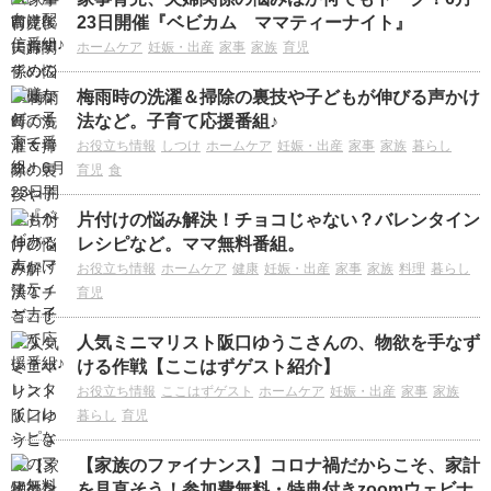
23日開催『ベビカム ママティーナイト』
ホームケア
妊娠・出産
家事
家族
育児
梅雨時の洗濯＆掃除の裏技や子どもが伸びる声かけ
法など。子育て応援番組♪
お役立ち情報
しつけ
ホームケア
妊娠・出産
家事
家族
暮らし
育児
食
片付けの悩み解決！チョコじゃない？バレンタイン
レシピなど。ママ無料番組。
お役立ち情報
ホームケア
健康
妊娠・出産
家事
家族
料理
暮らし
育児
人気ミニマリスト阪口ゆうこさんの、物欲を手なず
ける作戦【ここはずゲスト紹介】
お役立ち情報
ここはずゲスト
ホームケア
妊娠・出産
家事
家族
暮らし
育児
【家族のファイナンス】コロナ禍だからこそ、家計
を見直そう！参加費無料・特典付きzoomウェビナ