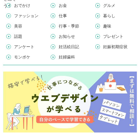
おでかけ
お金
グルメ
ファッション
仕事
暮らし
美容
行事・季節
趣味
話題
お知らせ
プレゼント
アンケート
妊活絵日記
妊娠初期症状
モンポケ
妊婦歯科