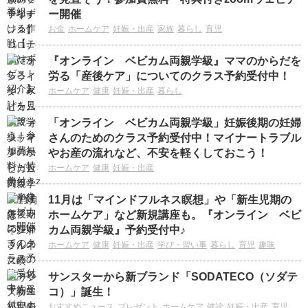
ー開催
お金
ホームケア
妊娠・出産
家族
暮らし
育児
『オンライン ベビカム両親学級』ママのからだを
労る「産後ケア」についてのクラス予約受付中！
ホームケア
健康
妊娠・出産
暮らし
「オンライン ベビカム両親学級」妊娠後期の妊婦
さんのためのクラス予約受付中！マイナートラブル
やお産の流れなど、不安を軽くしておこう！
ホームケア
健康
妊娠・出産
11月は「マインドフルネス瞑想」や「新生児期の
ホームケア」など新規講座も。『オンライン ベビ
カム両親学級』予約受付中♪
ホームケア
健康
妊娠・出産
学び・習い事
暮らし
育児
趣味
サンスターから新ブランド「SODATECO（ソダテ
コ）」誕生！
おすすめニュース
プレゼント
ホームケア
健診
妊娠・出産
育児