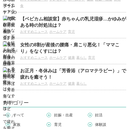
食
【ベビカム相談室】赤ちゃんの乳児湿疹…かゆみが
ある時の対処法は？
おすすめニュース
ホームケア
育児
女性の8割が産後の腰痛・肩こり悪化！「ママこ
り」をなくすには？
おすすめニュース
ホームケア
健康
暮らし
育児
お正月・冬休みは「芳香浴（アロマテラピー）」で
疲れを癒そう！
おすすめニュース
ホームケア
健康
暮らし
カテゴリー
すべて
妊娠・出産
妊活
家族
育児
体験談