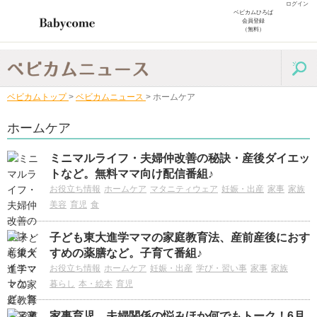
ログイン
ベビカムひろば
会員登録
（無料）
ベビカムトップ
>
ベビカムニュース
>
ホームケア
ホームケア
ミニマルライフ・夫婦仲改善の秘訣・産後ダイエッ
トなど。無料ママ向け配信番組♪
お役立ち情報
ホームケア
マタニティウェア
妊娠・出産
家事
家族
美容
育児
食
子ども東大進学ママの家庭教育法、産前産後におす
すめの薬膳など。子育て番組♪
お役立ち情報
ホームケア
妊娠・出産
学び・習い事
家事
家族
暮らし
本・絵本
育児
家事育児、夫婦関係の悩みほか何でもトーク！6月