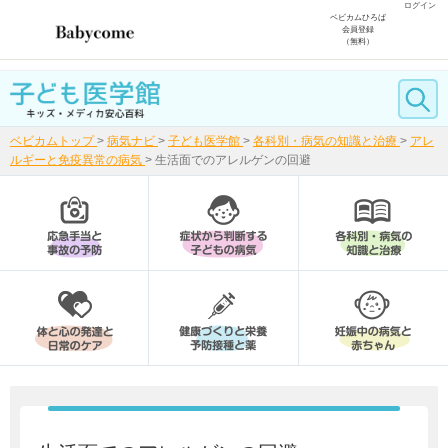
ログイン
ベビカムひろば
会員登録
（無料）
ベビカムトップ
>
病気ナビ
>
子ども医学館
>
各科別・病気の知識と治療
>
アレ
ルギーと免疫異常の病気
>
生活面でのアレルゲンの回避