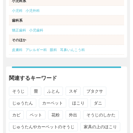
小児科系
小児科
小児外科
歯科系
矯正歯科
小児歯科
そのほか
皮膚科
アレルギー科
眼科
耳鼻いんこう科
関連するキーワード
そうじ
畳
ふとん
スギ
ブタクサ
じゅうたん
カーペット
ほこり
ダニ
カビ
ペット
花粉
外出
そうじのしかた
じゅうたんやカーペットのそうじ
家具の上のほこり