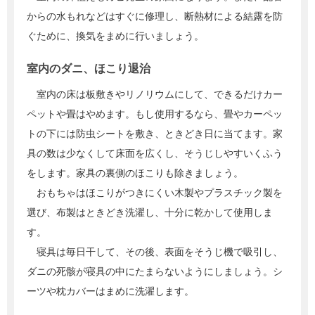
からの水もれなどはすぐに修理し、断熱材による結露を防
ぐために、換気をまめに行いましょう。
室内のダニ、ほこり退治
室内の床は板敷きやリノリウムにして、できるだけカー
ペットや畳はやめます。もし使用するなら、畳やカーペッ
トの下には防虫シートを敷き、ときどき日に当てます。家
具の数は少なくして床面を広くし、そうじしやすいくふう
をします。家具の裏側のほこりも除きましょう。
おもちゃはほこりがつきにくい木製やプラスチック製を
選び、布製はときどき洗濯し、十分に乾かして使用しま
す。
寝具は毎日干して、その後、表面をそうじ機で吸引し、
ダニの死骸が寝具の中にたまらないようにしましょう。シ
ーツや枕カバーはまめに洗濯します。