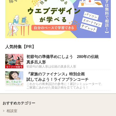
人気特集【PR】
初節句の準備早めにしよう 280年の伝統
真多呂人形
初節句の雛人形は伝統の真多呂人形
『家族のファイナンス』特別企画
試してみよう！ライフプランコーチ
これからの将来設計の参考に！家計シミュレーターで、
ご家庭にあわせた資金計画を立ててみよう！
おすすめカテゴリー
相談室