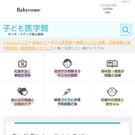
ログイン
ベビカムひろば
会員登録
（無料）
ベビカムトップ
>
病気ナビ
>
子ども医学館
>
健康づくりと栄養 予防接種と薬
>
季節別・健康管理とすごし方
>
春に注意したい体のトラブル