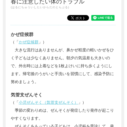
春に注意したい体のトラブル
(はるにちゅういしたいからだのとらぶる)
かぜ症候群
（「
かぜ症候群
」）
大きな流行はありませんが、鼻かぜ程度の軽いかぜをひ
く子どもは少なくありません。朝夕の気温差も大きいの
で、外出時には上着などを1枚よけいに持ち歩くようにし
ます。帰宅後のうがいと手洗いを習慣にして、感染予防に
努めましょう。
気管支ぜんそく
（「
小児ぜんそく（気管支ぜんそく）
」）
季節の変わりめは、ぜんそくが発症したり発作が起こり
やすくなります。
ぜんそくをもっている子どもは、小児科を受診して、発