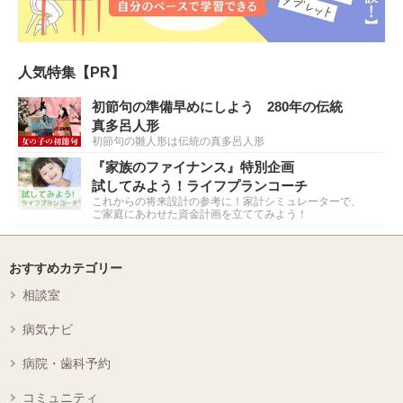
人気特集【PR】
初節句の準備早めにしよう 280年の伝統
真多呂人形
初節句の雛人形は伝統の真多呂人形
『家族のファイナンス』特別企画
試してみよう！ライフプランコーチ
これからの将来設計の参考に！家計シミュレーターで、
ご家庭にあわせた資金計画を立ててみよう！
おすすめカテゴリー
相談室
病気ナビ
病院・歯科予約
コミュニティ