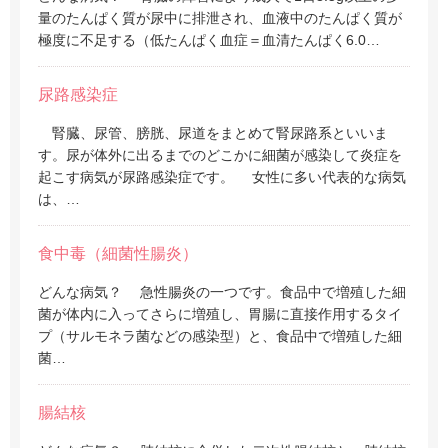
量のたんぱく質が尿中に排泄され、血液中のたんぱく質が
極度に不足する（低たんぱく血症＝血清たんぱく6.0…
尿路感染症
腎臓、尿管、膀胱、尿道をまとめて腎尿路系といいま
す。尿が体外に出るまでのどこかに細菌が感染して炎症を
起こす病気が尿路感染症です。 女性に多い代表的な病気
は、…
食中毒（細菌性腸炎）
どんな病気？ 急性腸炎の一つです。食品中で増殖した細
菌が体内に入ってさらに増殖し、胃腸に直接作用するタイ
プ（サルモネラ菌などの感染型）と、食品中で増殖した細
菌…
腸結核