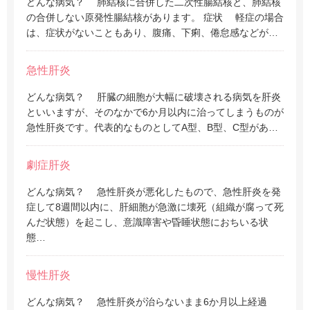
どんな病気？ 肺結核に合併した二次性腸結核と、肺結核
の合併しない原発性腸結核があります。 症状 軽症の場合
は、症状がないこともあり、腹痛、下痢、倦怠感などが…
急性肝炎
どんな病気？ 肝臓の細胞が大幅に破壊される病気を肝炎
といいますが、そのなかで6か月以内に治ってしまうものが
急性肝炎です。代表的なものとしてA型、B型、C型があ…
劇症肝炎
どんな病気？ 急性肝炎が悪化したもので、急性肝炎を発
症して8週間以内に、肝細胞が急激に壊死（組織が腐って死
んだ状態）を起こし、意識障害や昏睡状態におちいる状
態…
慢性肝炎
どんな病気？ 急性肝炎が治らないまま6か月以上経過