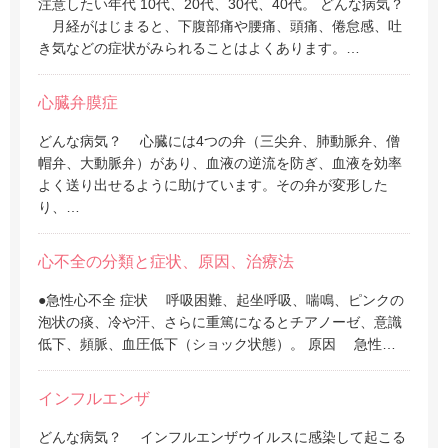
注意したい年代 10代、20代、30代、40代。 どんな病気？
月経がはじまると、下腹部痛や腰痛、頭痛、倦怠感、吐
き気などの症状がみられることはよくあります。…
心臓弁膜症
どんな病気？ 心臓には4つの弁（三尖弁、肺動脈弁、僧
帽弁、大動脈弁）があり、血液の逆流を防ぎ、血液を効率
よく送り出せるように助けています。その弁が変形した
り、…
心不全の分類と症状、原因、治療法
●急性心不全 症状 呼吸困難、起坐呼吸、喘鳴、ピンクの
泡状の痰、冷や汗、さらに重篤になるとチアノーゼ、意識
低下、頻脈、血圧低下（ショック状態）。 原因 急性…
インフルエンザ
どんな病気？ インフルエンザウイルスに感染して起こる