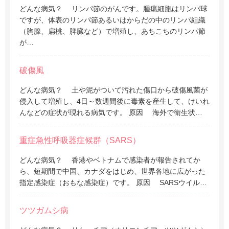
どんな病気？ リンパ節のがんです。腫瘍細胞はリンパ球
ですが、体表のリンパ節あるいはからだの中のリンパ組織
（胸腺、扁桃、脾臓など）で増殖し、あちこちのリンパ節
が…
破傷風
どんな病気？ 土や泥がついて汚れた傷口から破傷風菌が
侵入して増殖し、4日～数週間後に毒素を産生して、けいれ
んなどの症状が現れる病気です。 原因 海外で衛生状…
重症急性呼吸器症候群（SARS）
どんな病気？ 香港やベトナムで感染者が報告されてか
ら、短期間で中国、カナダをはじめ、世界各地に広がった
指定感染症（おもな感染症）です。 原因 SARSウイル…
ツツガムシ病