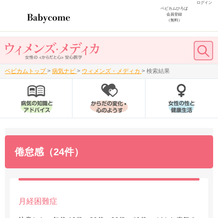
ログイン
ベビカムひろば
会員登録
（無料）
ベビカムトップ
>
病気ナビ
>
ウィメンズ・メディカ
>
検索結果
倦怠感（24件）
月経困難症