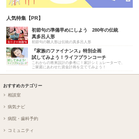
人気特集【PR】
初節句の準備早めにしよう 280年の伝統
真多呂人形
初節句の雛人形は伝統の真多呂人形
『家族のファイナンス』特別企画
試してみよう！ライフプランコーチ
これからの将来設計の参考に！家計シミュレーターで、
ご家庭にあわせた資金計画を立ててみよう！
おすすめカテゴリー
相談室
病気ナビ
病院・歯科予約
コミュニティ