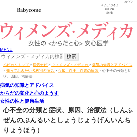
ログイン
ベビカムひろば
会員登録
（無料）
MENU
ベビカムトップ
>
病気ナビ
>
ウィメンズ・メディカ
>
病気の知識とアドバイス
>
知っておきたい各科別の病気
>
心臓・血圧・血管の病気
>
心不全の分類と症
状、原因、治療法
病気の知識とアドバイス
からだの変化と心のようす
女性の性と健康生活
心不全の分類と症状、原因、治療法
（しんふ
ぜんのぶんるいとしょうじょうげんいんち
りょうほう）