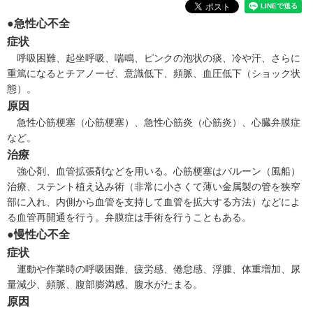
●急性心不全
症状
呼吸困難、起坐呼吸、喘鳴、ピンクの泡状の痰、冷や汗、さらに
重篤になるとチアノーゼ、意識低下、頻脈、血圧低下（ショック状
態）。
原因
急性心筋梗塞（
心筋梗塞
）、急性心筋炎（
心筋炎
）、
心臓弁膜症
など。
治療
強心剤、血管拡張剤などを用いる。心筋梗塞はバルーン（風船）
治療、ステント植え込み術（非常に小さくて薄い金属製の管を狭窄
部に入れ、内側から血管を支持して血管を拡大する方法）などによ
る血管再開通を行う。弁膜症は手術を行うこともある。
●慢性心不全
症状
運動や作業時の呼吸困難、疲労感、倦怠感、浮腫、体重増加、尿
量減少、頻脈、腹部膨満感、腹水がたまる。
原因