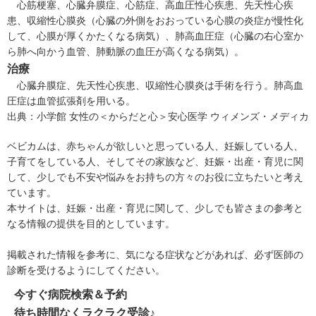
心筋梗塞、心臓弁膜症、
心筋症
、高血圧性心疾患、先天性心疾
患、収縮性心膜炎（心臓の外側をおおっている心膜の炎症が慢性化
して、心膜が厚くかたくなる病気）、肺高血圧症（心臓の右心室か
ら肺へ向かう血管、肺動脈の血圧が高くなる病気）。
治療
心臓弁膜症、先天性心疾患、収縮性心膜炎は手術を行う。肺高血
圧症は血管拡張剤を用いる。
出典：
小学館 女性の＜からだと心＞安心医学 ウィメンズ・メディカ
ベビカムは、赤ちゃんが欲しいと思っている人、妊娠している人、
子育てをしている人、そしてその家族など、妊娠・出産・育児に関
して、少しでも不安や悩みをお持ちの方々のお役に立ちたいと考え
ています。
本サイトは、妊娠・出産・育児に関して、少しでも皆さまの参考と
なる情報の提供を目的としています。
掲載された情報を参考に、気になる症状などがあれば、必ず医師の
診断を受けるようにしてください。
今すぐ病院検索＆予約
待ち時間なくラクラク受診♪