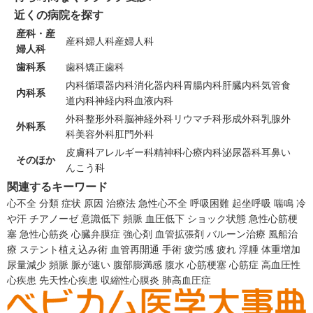
近くの病院を探す
産科・産
産科
婦人科
産婦人科
婦人科
歯科系
歯科
矯正歯科
内科
循環器内科
消化器内科
胃腸内科
肝臓内科
気管食
内科系
道内科
神経内科
血液内科
外科
整形外科
脳神経外科
リウマチ科
形成外科
乳腺外
外科系
科
美容外科
肛門外科
皮膚科
アレルギー科
精神科
心療内科
泌尿器科
耳鼻い
そのほか
んこう科
関連するキーワード
心不全
分類
症状
原因
治療法
急性心不全
呼吸困難
起坐呼吸
喘鳴
冷
や汗
チアノーゼ
意識低下
頻脈
血圧低下
ショック状態
急性心筋梗
塞
急性心筋炎
心臓弁膜症
強心剤
血管拡張剤
バルーン治療
風船治
療
ステント植え込み術
血管再開通
手術
疲労感
疲れ
浮腫
体重増加
尿量減少
頻脈
脈が速い
腹部膨満感
腹水
心筋梗塞
心筋症
高血圧性
心疾患
先天性心疾患
収縮性心膜炎
肺高血圧症