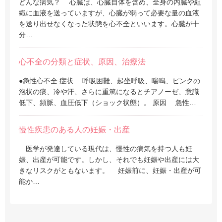
どんな病気？ 心臓は、心臓自体を含め、全身の内臓や組
織に血液を送っていますが、心臓が弱って必要な量の血液
を送り出せなくなった状態を心不全といいます。心臓が十
分…
心不全の分類と症状、原因、治療法
●急性心不全 症状 呼吸困難、起坐呼吸、喘鳴、ピンクの
泡状の痰、冷や汗、さらに重篤になるとチアノーゼ、意識
低下、頻脈、血圧低下（ショック状態）。 原因 急性…
慢性疾患のある人の妊娠・出産
医学が発達している現代は、慢性の病気を持つ人も妊
娠、出産が可能です。しかし、それでも妊娠や出産には大
きなリスクがともないます。 妊娠前に、妊娠・出産が可
能か…