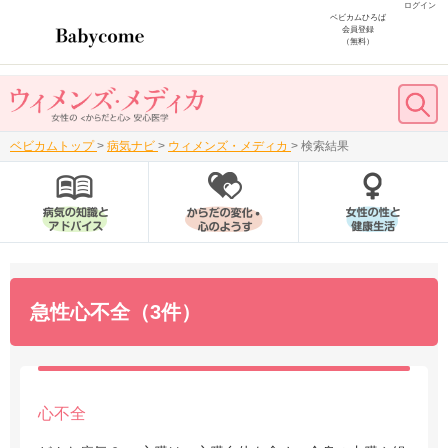
ログイン
ベビカムひろば
会員登録
（無料）
ベビカムトップ
>
病気ナビ
>
ウィメンズ・メディカ
>
検索結果
急性心不全（3件）
心不全