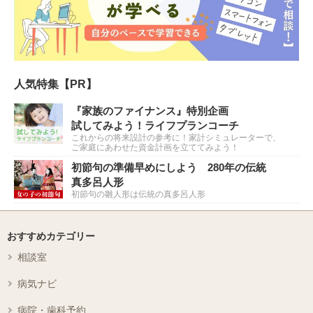
人気特集【PR】
『家族のファイナンス』特別企画
試してみよう！ライフプランコーチ
これからの将来設計の参考に！家計シミュレーターで、
ご家庭にあわせた資金計画を立ててみよう！
初節句の準備早めにしよう 280年の伝統
真多呂人形
初節句の雛人形は伝統の真多呂人形
おすすめカテゴリー
相談室
病気ナビ
病院・歯科予約