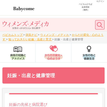
ログイン
ベビカムひろば
会員登録
（無料）
ベビカムトップ
>
病気ナビ
>
ウィメンズ・メディカ
>
からだの変化・心のよう
す
>
知っておきたい妊娠・出産と育児
>
妊娠・出産と健康管理
妊娠・出産と健康管理
妊娠の兆候と病院選び