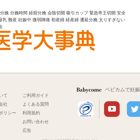
分娩
分娩時間
経腟分娩
会陰切開
吸引カップ
緊急帝王切開
安全
母乳
難産
妊娠中
微弱陣痛
初産婦
経産婦
遷延分娩
太りすぎない
法
ベビカムで妊娠
いて
ご利用ガイド
会社
よくある質問
ポリシー
利用規約
お問い合わせ
広告