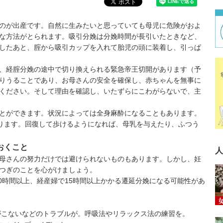
のが出産です。自然に生みたいと思っていても母児に危険がおよ
な方法がとられます。吸引分娩は分娩時間が長引いたときなど、
したあと、腟から吸引カップを入れて胎児の頭に装着し、引っぱ
、経腟分娩の途中で切り換えられる緊急帝王切開があります（
予
りうることであり、お母さんの安全を確保し、赤ちゃんを無事に
ください。そして理由を確認し、いたずらにこわがらないで、主
とができます。状況によっては全身麻酔になることもあります。
ります。回復して歩けるようになれば、母乳を与えたり、ふつう
おくこと
人
母さんの努力だけでは避けられないものもあります。しかし、妊
つぎのことを心がけましょう。
0時間以上、経産婦で15時間以上かかる遷延分娩になる可能性があ
がこないなどのトラブルが。呼吸法やリラックス法の練習を。