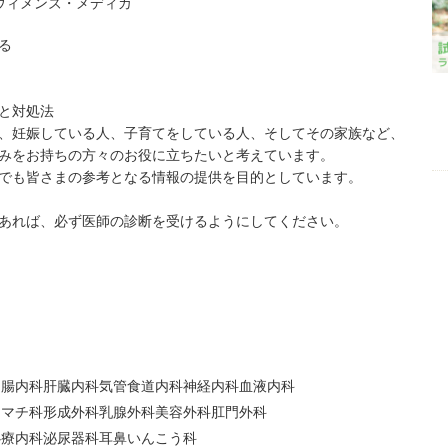
ウィメンズ・メディカ
る
と対処法
、妊娠している人、子育てをしている人、そしてその家族など、
みをお持ちの方々のお役に立ちたいと考えています。
でも皆さまの参考となる情報の提供を目的としています。
あれば、必ず医師の診断を受けるようにしてください。
胃腸内科
肝臓内科
気管食道内科
神経内科
血液内科
ウマチ科
形成外科
乳腺外科
美容外科
肛門外科
心療内科
泌尿器科
耳鼻いんこう科