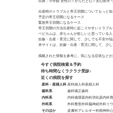
出典：
小学館 女性の＜からだと心＞安心医学 
出産時のトラブルと帝王切開についてもっと知
予定の帝王切開になるケース
緊急帝王切開になるケース
帝王切開の方法
出産時に起こりやすいトラブル
ベビカムは、赤ちゃんが欲しいと思っている人
妊娠・出産・育児に関して、少しでも不安や悩
本サイトは、妊娠・出産・育児に関して、少し
掲載された情報を参考に、気になる症状などが
今すぐ病院検索＆予約
待ち時間なくラクラク受診♪
近くの病院を探す
産科・産婦人科
産科
婦人科
産婦人科
歯科系
歯科
矯正歯科
内科系
内科
循環器内科
消化器内科
外科系
外科
整形外科
脳神経外科
リ
そのほか
皮膚科
アレルギー科
精神科