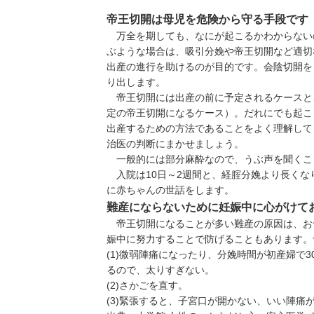
帝王切開は母児を危険から守る手段です
万全を期しても、なにが起こるかわからない
ぶような場合は、吸引分娩や帝王切開など適切
出産の進行を助けるのが目的です。会陰切開を
り出します。
帝王切開には出産の前に予定されるケースと
定の帝王切開になるケース
）。だれにでも起こ
出産するための方法であることをよく理解して
治医の判断にまかせましょう。
一般的には部分麻酔なので、うぶ声を聞くこ
入院は10日～2週間と、経腟分娩より長くな
に赤ちゃんの世話をします。
難産にならないために妊娠中に心がけて
帝王切開になることが多い難産の原因は、お
娠中に努力することで防げることもあります。
(1)
微弱陣痛になったり、分娩時間が初産婦で3
るので、太りすぎない。
(2)
さかごを直す。
(3)
緊張すると、子宮口が開かない、いい陣痛