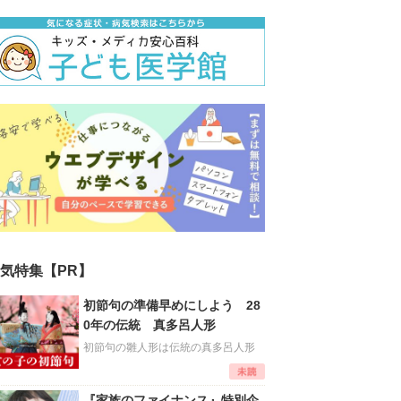
気特集【PR】
初節句の準備早めにしよう 28
0年の伝統 真多呂人形
初節句の雛人形は伝統の真多呂人形
『家族のファイナンス』特別企