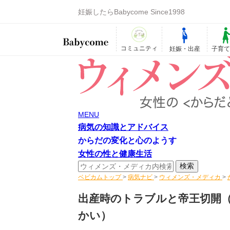
妊娠したらBabycome Since1998
コミュニティ
妊娠・出産
子育
MENU
病気の知識とアドバイス
からだの変化と心のようす
女性の性と健康生活
ベビカムトップ
>
病気ナビ
>
ウィメンズ・メディカ
>
出産時のトラブルと帝王切開
かい）