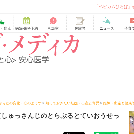
「ベビカムひろば」
て・育児
病院•歯科予約
相談室
ニュース
子育
体験談
からだの変化・心のようす
>
知っておきたい妊娠・出産と育児
>
妊娠・出産と健康
（しゅっさんじのとらぶるとていおうせっ