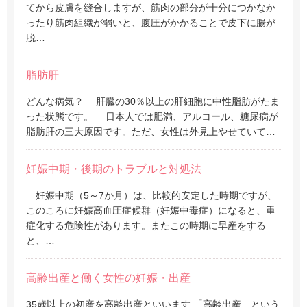
てから皮膚を縫合しますが、筋肉の部分が十分につかなか
ったり筋肉組織が弱いと、腹圧がかかることで皮下に腸が
脱…
脂肪肝
どんな病気？ 肝臓の30％以上の肝細胞に中性脂肪がたま
った状態です。 日本人では肥満、アルコール、糖尿病が
脂肪肝の三大原因です。ただ、女性は外見上やせていて…
妊娠中期・後期のトラブルと対処法
妊娠中期（5～7か月）は、比較的安定した時期ですが、
このころに妊娠高血圧症候群（妊娠中毒症）になると、重
症化する危険性があります。またこの時期に早産をする
と、…
高齢出産と働く女性の妊娠・出産
35歳以上の初産を高齢出産といいます 「高齢出産」という