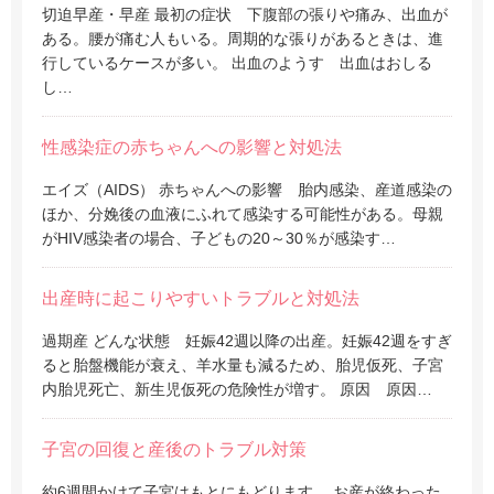
切迫早産・早産 最初の症状 下腹部の張りや痛み、出血が
ある。腰が痛む人もいる。周期的な張りがあるときは、進
行しているケースが多い。 出血のようす 出血はおしる
し…
性感染症の赤ちゃんへの影響と対処法
エイズ（AIDS） 赤ちゃんへの影響 胎内感染、産道感染の
ほか、分娩後の血液にふれて感染する可能性がある。母親
がHIV感染者の場合、子どもの20～30％が感染す…
出産時に起こりやすいトラブルと対処法
過期産 どんな状態 妊娠42週以降の出産。妊娠42週をすぎ
ると胎盤機能が衰え、羊水量も減るため、胎児仮死、子宮
内胎児死亡、新生児仮死の危険性が増す。 原因 原因…
子宮の回復と産後のトラブル対策
約6週間かけて子宮はもとにもどります お産が終わった