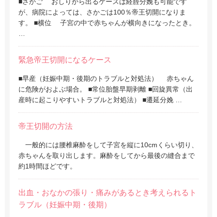
■さかご おしりから出るケースは経腟分娩も可能です
が、病院によっては、さかごは100％帝王切開になりま
す。 ■横位 子宮の中で赤ちゃんが横向きになったとき。
…
緊急帝王切開になるケース
■早産（妊娠中期・後期のトラブルと対処法） 赤ちゃん
に危険がおよぶ場合。 ■常位胎盤早期剥離 ■回旋異常（出
産時に起こりやすいトラブルと対処法） ■遷延分娩 …
帝王切開の方法
一般的には腰椎麻酔をして子宮を縦に10cmくらい切り、
赤ちゃんを取り出します。麻酔をしてから最後の縫合まで
約1時間ほどです。
出血・おなかの張り・痛みがあるとき考えられるト
ラブル（妊娠中期・後期）