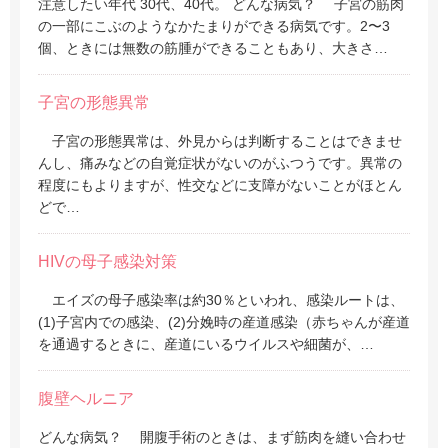
注意したい年代 30代、40代。 どんな病気？ 子宮の筋肉
の一部にこぶのようなかたまりができる病気です。2〜3
個、ときには無数の筋腫ができることもあり、大きさ…
子宮の形態異常
子宮の形態異常は、外見からは判断することはできませ
んし、痛みなどの自覚症状がないのがふつうです。異常の
程度にもよりますが、性交などに支障がないことがほとん
どで…
HIVの母子感染対策
エイズの母子感染率は約30％といわれ、感染ルートは、
(1)子宮内での感染、(2)分娩時の産道感染（赤ちゃんが産道
を通過するときに、産道にいるウイルスや細菌が、…
腹壁ヘルニア
どんな病気？ 開腹手術のときは、まず筋肉を縫い合わせ