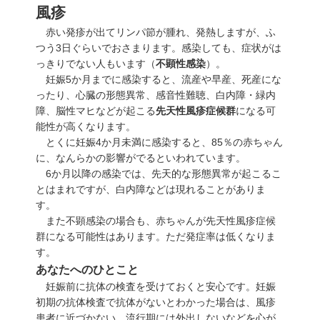
風疹
赤い発疹が出てリンパ節が腫れ、発熱しますが、ふ
つう3日ぐらいでおさまります。感染しても、症状がは
っきりでない人もいます（
不顕性感染
）。
妊娠5か月までに感染すると、流産や早産、死産にな
ったり、心臓の形態異常、感音性難聴、
白内障
・
緑内
障
、脳性マヒなどが起こる
先天性風疹症候群
になる可
能性が高くなります。
とくに妊娠4か月未満に感染すると、85％の赤ちゃん
に、なんらかの影響がでるといわれています。
6か月以降の感染では、先天的な形態異常が起こるこ
とはまれですが、白内障などは現れることがありま
す。
また不顕感染の場合も、赤ちゃんが先天性風疹症候
群になる可能性はあります。ただ発症率は低くなりま
す。
あなたへのひとこと
妊娠前に抗体の検査を受けておくと安心です。妊娠
初期の抗体検査で抗体がないとわかった場合は、風疹
患者に近づかない、流行期には外出しないなどを心が