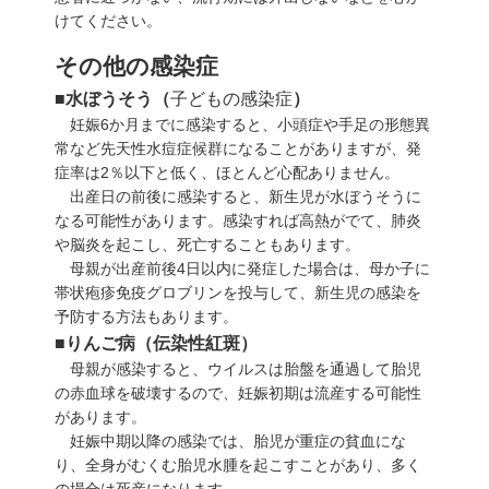
けてください。
その他の感染症
■水ぼうそう（
子どもの感染症
）
妊娠6か月までに感染すると、小頭症や手足の形態異
常など先天性水痘症候群になることがありますが、発
症率は2％以下と低く、ほとんど心配ありません。
出産日の前後に感染すると、新生児が水ぼうそうに
なる可能性があります。感染すれば高熱がでて、
肺炎
や脳炎を起こし、死亡することもあります。
母親が出産前後4日以内に発症した場合は、母か子に
帯状疱疹免疫グロブリンを投与して、新生児の感染を
予防する方法もあります。
■りんご病（伝染性紅斑）
母親が感染すると、ウイルスは胎盤を通過して胎児
の赤血球を破壊するので、妊娠初期は流産する可能性
があります。
妊娠中期以降の感染では、胎児が重症の貧血にな
り、全身がむくむ胎児水腫を起こすことがあり、多く
の場合は死産になります。