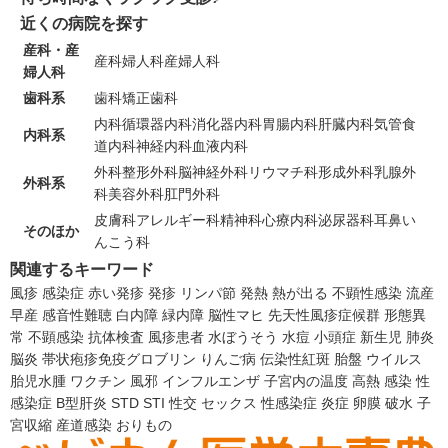
近くの病院を探す
産科・産
産科
婦人科
産婦人科
婦人科
歯科系
歯科
矯正歯科
内科
循環器内科
消化器内科
胃腸内科
肝臓内科
気管食
内科系
道内科
神経内科
血液内科
外科
整形外科
脳神経外科
リウマチ科
形成外科
乳腺外
外科系
科
美容外科
肛門外科
皮膚科
アレルギー科
精神科
心療内科
泌尿器科
耳鼻い
そのほか
んこう科
関連するキーワード
風疹
感染症
赤い発疹
発疹
リンパ節
発熱
熱が出る
不顕性感染
流産
早産
感音性難聴
白内障
緑内障
脳性マヒ
先天性風疹症候群
形態異
常
不顕感染
抗体検査
風疹患者
水ぼうそう
水痘
小頭症
新生児
肺炎
脳炎
帯状疱疹免疫グロブリン
りんご病
伝染性紅斑
胎盤
ウイルス
胎児水腫
ワクチン
風邪
インフルエンザ
子宮内の温度
高熱
感染
性
感染症
B型肝炎
STD
STI
性交
セックス
性感染症
炎症
卵膜
破水
子
宮収縮
産道感染
おりもの