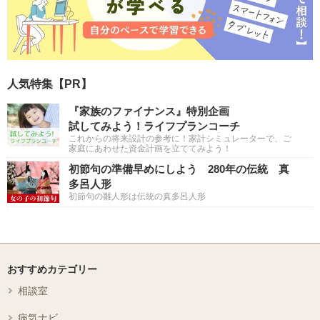
人気特集【PR】
『家族のファイナンス』特別企画
試してみよう！ライフプランコーチ
これからの将来設計の参考に！家計シミュレーターで、ご
家庭にあわせた資金計画を立ててみよう！
初節句の準備早めにしよう 280年の伝統 真
多呂人形
初節句の雛人形は伝統の真多呂人形
おすすめカテゴリー
相談室
病気ナビ