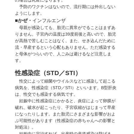
予防のワクチンはないので、流行期には外出しない
ようにします。
■かぜ・
インフルエンザ
母親が感染しても、胎児に異常がでることはまずあ
りません。子宮内の温度は39度前後と高いので、胎児
が高熱で苦しむことはなく、また、せき込んだために
流・早産するという心配もありません。ただ感染する
と母体がつらいので、人ごみは避けるなど注意しま
す。
性感染症（STD／STI）
性交によって細菌やウイルスなどに感染して起こる
病気を、
性感染症
（STD／STI）といいます。B型肝炎
は、性交でも感染する病気です。
妊娠中に性感染症にかかると、炎症によって卵膜が
破れ、破水が起こったり、子宮収縮がはじまって早産
になったりします。また胎児にさまざまな影響がおよ
ぶ可能性があります（
性感染症の赤ちゃんへの影響と
対処法
）。
妊娠中に完治すれば、出産時の産道感染は防げま