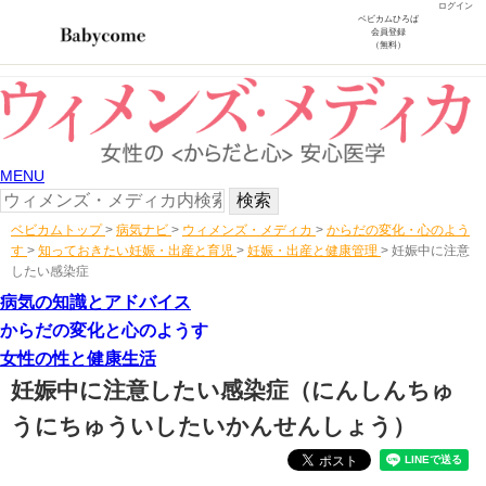
ログイン
ベビカムひろば
会員登録
（無料）
MENU
ベビカムトップ
>
病気ナビ
>
ウィメンズ・メディカ
>
からだの変化・心のよう
す
>
知っておきたい妊娠・出産と育児
>
妊娠・出産と健康管理
>
妊娠中に注意
したい感染症
病気の知識とアドバイス
からだの変化と心のようす
女性の性と健康生活
妊娠中に注意したい感染症
（にんしんちゅ
うにちゅういしたいかんせんしょう）