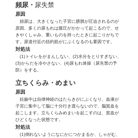
頻尿・
尿失禁
原因
頻尿は、大きくなった子宮に膀胱が圧迫されるのが
原因。多くの尿もれは腹圧がかかって起こるので、せ
きやくしゃみ、重いものを持ったときに起こりがちで
す。尿道付近の括約筋がにぶくなるのも要因です。
対処法
(1)
トイレをがまんしない、
(2)
水分をとりすぎない、
(3)
からだを冷やさない、
(4)
尿もれ体操（
尿失禁の予
防
）をする。
立ちくらみ・めまい
原因
妊娠中は自律神経のはたらきがにぶくなり、血液が
子宮に集中して脳に十分行き渡らないので、脳貧血を
起こします。立ちくらみめまいを起こすのは、貧血が
ひどくなった状態です。
対処法
(1)
倒れないようになにかにつかまるか、しゃがむ、