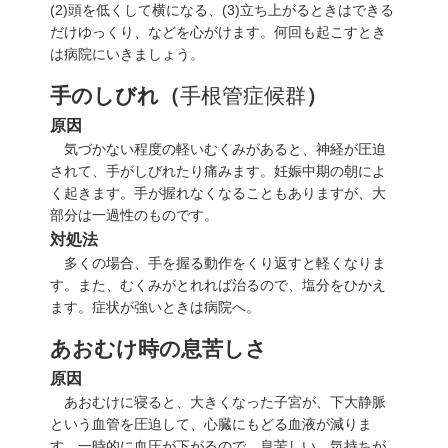
(2)
頭を低くして横になる、
(3)
立ち上がるときはできる
だけゆっくり、などを心がけます。何回も起こすとき
は病院にいきましょう。
手のしびれ（
手根管症候群
）
原因
気づかない程度の軽いむくみがあると、神経が圧迫
されて、手がしびれたり痛みます。妊娠中期の朝によ
く起きます。手が握れなくなることもありますが、大
部分は一過性のものです。
対処法
多くの場合、手を握る動作をくり返すと軽くなりま
す。また、むくみがとれれば治るので、塩分をひかえ
ます。症状が強いときは病院へ。
あおむけ時の息苦しさ
原因
あおむけに寝ると、大きくなった子宮が、下大静脈
という血管を圧迫して、心臓にもどる血液が減りま
す。一時的に血圧が下がるので、息苦しい、気持ちが