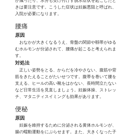
が減ったり、水分も受け付けず脱水症状を起こしたと
きは要注意です。こうした症状は妊娠悪阻と呼ばれ、
入院が必要になります。
腰痛
原因
おなかが大きくなるうえ、骨盤の関節や靱帯がゆる
むホルモンが分泌されて、腰痛が起こると考えられま
す。
対処法
正しい姿勢をとる、からだを冷やさない、腹筋や背
筋をきたえることがたいせつです。腹帯を巻いて腰を
支える、ヒールの高い靴をはかない、長時間立たない
など日常生活を見直しましょう。妊娠体操、ストレッ
チ、マタニティスイミングも効果があります。
便秘
原因
妊娠を維持するために分泌される黄体ホルモンが、
腸の蠕動運動をにぶらせます。また、大きくなった子