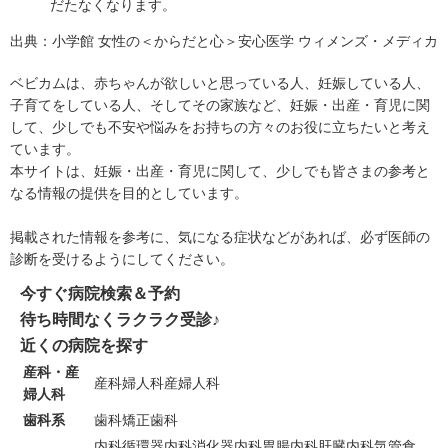
だたなくなります。
出典：
小学館 女性の＜からだと心＞安心医学 ウィメンズ・メディカ
ベビカムは、赤ちゃんが欲しいと思っている人、妊娠している人、
子育てをしている人、そしてその家族など、妊娠・出産・育児に関
して、少しでも不安や悩みをお持ちの方々のお役に立ちたいと考え
ています。
本サイトは、妊娠・出産・育児に関して、少しでも皆さまの参考と
なる情報の提供を目的としています。
掲載された情報を参考に、気になる症状などがあれば、必ず医師の
診断を受けるようにしてください。
今すぐ病院検索＆予約
待ち時間なくラクラク受診♪
近くの病院を探す
産科・産
産科
婦人科
産婦人科
婦人科
歯科系
歯科
矯正歯科
内科
循環器内科
消化器内科
胃腸内科
肝臓内科
気管食