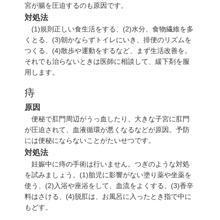
宮が腸を圧迫するのも原因です。
対処法
(1)
規則正しい食生活をする、
(2)
水分、食物繊維を多
くとる、
(3)
朝かならずトイレにいき、排便のリズムを
つくる、
(4)
散歩や運動をするなど、まず生活改善を。
それでも治らないときは医師に相談して、緩下剤を服
用します。
痔
原因
便秘で肛門周辺がうっ血したり、大きな子宮に肛門
が圧迫されて、血液循環が悪くなるなどが原因。予防
には便秘にならないことがたいせつです。
対処法
妊娠中に痔の手術は行いません。つぎのような対処
を試みましょう。
(1)
胎児に影響がない塗り薬や坐薬を
使う、
(2)
入浴や座浴をして、血流をよくする、
(3)
香辛
料はさける、
(4)
脱肛は、お風呂に入ったとき指で中に
もどす。