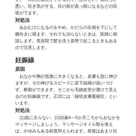
悪い、吐き気がする、目の前が真っ暗になるなどの症
状がでます。
対処法
あおむけになるのをやめ、かだらの左側を下にして
横向きに寝ます。それでも治らないときは、医師に相
談します。美容院で髪を洗う姿勢で起こるときもある
ので注意します。
妊娠線
原因
おなかや胸が急激に大きくなると、皮膚も急に伸び
ますが、その伸びるスピードに皮下組織が追いつけ
ず、断裂ができます。そこから毛細血管が透けて見え
るのが妊娠線です。正式には「線状皮膚萎縮症」とい
います。
対処法
(1)
急に太らない、
(2)
妊娠4～5か月ころからおなかを
マッサージしましょう。マッサージオイル類を使え
ば、かゆみもある程度抑えられます。産後はあまり目