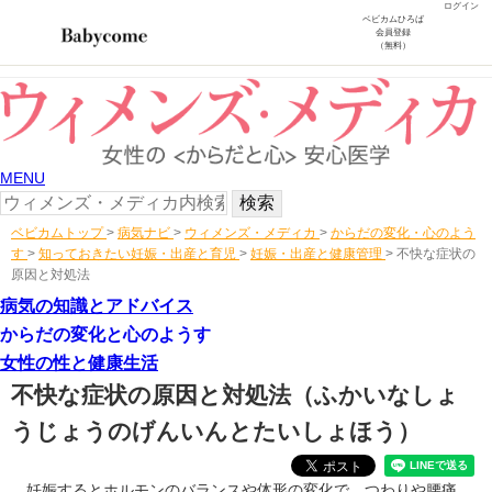
ログイン
ベビカムひろば
会員登録
（無料）
MENU
ベビカムトップ
>
病気ナビ
>
ウィメンズ・メディカ
>
からだの変化・心のよう
す
>
知っておきたい妊娠・出産と育児
>
妊娠・出産と健康管理
>
不快な症状の
原因と対処法
病気の知識とアドバイス
からだの変化と心のようす
女性の性と健康生活
不快な症状の原因と対処法
（ふかいなしょ
うじょうのげんいんとたいしょほう）
妊娠するとホルモンのバランスや体形の変化で、つわりや腰痛、