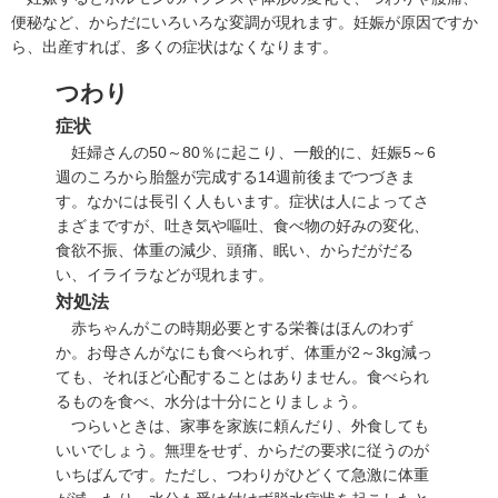
便秘など、からだにいろいろな変調が現れます。妊娠が原因ですか
ら、出産すれば、多くの症状はなくなります。
つわり
症状
妊婦さんの50～80％に起こり、一般的に、妊娠5～6
週のころから胎盤が完成する14週前後までつづきま
す。なかには長引く人もいます。症状は人によってさ
まざまですが、吐き気や嘔吐、食べ物の好みの変化、
食欲不振、体重の減少、頭痛、眠い、からだがだる
い、イライラなどが現れます。
対処法
赤ちゃんがこの時期必要とする栄養はほんのわず
か。お母さんがなにも食べられず、体重が2～3kg減っ
ても、それほど心配することはありません。食べられ
るものを食べ、水分は十分にとりましょう。
つらいときは、家事を家族に頼んだり、外食しても
いいでしょう。無理をせず、からだの要求に従うのが
いちばんです。ただし、つわりがひどくて急激に体重