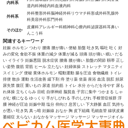
内科系
道内科
神経内科
血液内科
外科
整形外科
脳神経外科
リウマチ科
形成外科
乳腺外
外科系
科
美容外科
肛門外科
皮膚科
アレルギー科
精神科
心療内科
泌尿器科
耳鼻い
そのほか
んこう科
関連するキーワード
妊娠
ホルモン
つわり
腰痛
腰が痛い
便秘
胎盤
吐き気
嘔吐
吐く
好
みの変化
食欲不振
体重の減少
体重が減る
頭痛
頭が痛い
眠い
だる
い
イライラ
妊娠悪阻
脱水症状
腰痛
腰が痛い
胎盤の関節
靱帯
正し
い姿勢
腹筋
背筋
ヒール
立たない
妊婦体操
ストレッチ
マタニティ
スイミング
便秘
黄体ホルモン
蠕動運動
腸を圧迫
食物繊維
トイレ
排便
散歩
運動
生活改善
緩下剤
痔
塗り薬
坐薬
座浴
血流
脱肛
頻尿
尿失禁
腹圧
重いもの
尿道
括約筋
トイレ
水分
からだを冷やす
尿も
れ体操
立ちくらみ
目眩
自律神経
脳貧血
子宮に集中
つかまる
しゃ
がむ
横になる
ゆっくり
手がしびれる
手のしびれ
手根管症候群
浮
腫
神経が圧迫
妊娠中期
塩分
仰向け
息苦しい
下大静脈
血圧
気持ち
が悪い
吐き気
真っ暗
妊娠線
おなか
胸
皮下組織
毛細血管
線状皮膚
萎縮症
太らない
おなかをマッサージ
マッサージ
マッサージオイル