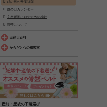
戌の日の安産祈願
戌の日カレンダー
安産祈願におすすめの神社
腹帯について
出産大百科
からだと心の相談室
産前・産後の下着選び