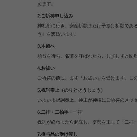
えます。
2.ご祈祷申し込み
神札所に行き、安産祈願または子授け祈願であ
う）を支払います。
3.本殿へ
順番を待ち、名前を呼ばれたら、しずしずと回
4.お祓い
ご祈祷の前に、まず「お祓い」を受けます。こ
5.祝詞奏上（のりとそうじょう）
いよいよ祝詞奏上。神主が神様にご祈祷のメッ
6.二拝・二拍手・一拝
祝詞が終わったら起立し、姿勢を正して「二拝
7.授与品の受け渡し