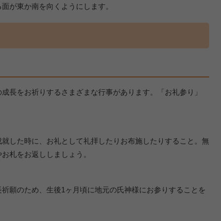
る面が東か南を向くようにします。
の成長をお祈りするさまざまな行事があります。「お礼参り」
成就した時に、お礼として礼拝したりお布施したりすること。無
やお札をお返ししましょう。
長祈願のため、生後1ヶ月頃に地元の氏神様にお参りすることを
。