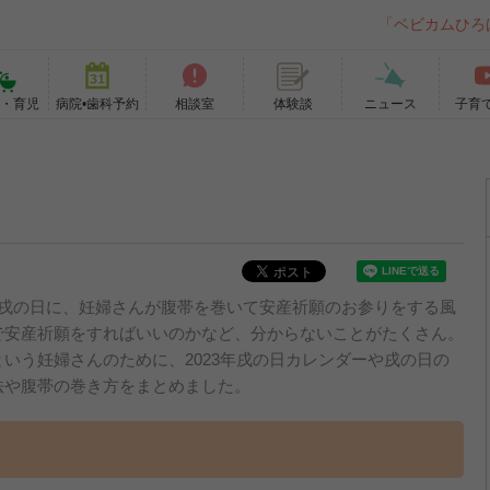
「ベビカムひろ
て・育児
病院•歯科予約
相談室
ニュース
子育
体験談
の戌の日に、妊婦さんが腹帯を巻いて安産祈願のお参りをする風
で安産祈願をすればいいのかなど、分からないことがたくさん。
いう妊婦さんのために、2023年戌の日カレンダーや戌の日の
法や腹帯の巻き方をまとめました。