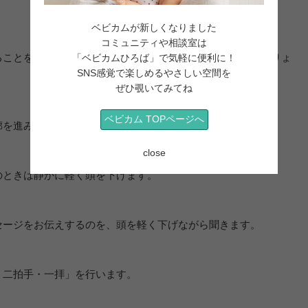
ベビカムが新しくなりました
コミュニティや相談室は
ることを申し出て、申込用紙に記入。ここで初穂料（はつほりょ
「ベビカムひろば」で気軽に便利に！
SNS感覚で楽しめるやさしい空間を
ぜひ覗いてみてね
ベビカム TOPページへ
廊を進み本殿へ昇ります。
close
のときは静かに軽く頭を下げます。
セージをお伝えするのを、頭を軽く下げながら聞きます。
・二拍手・一拝」を行います。