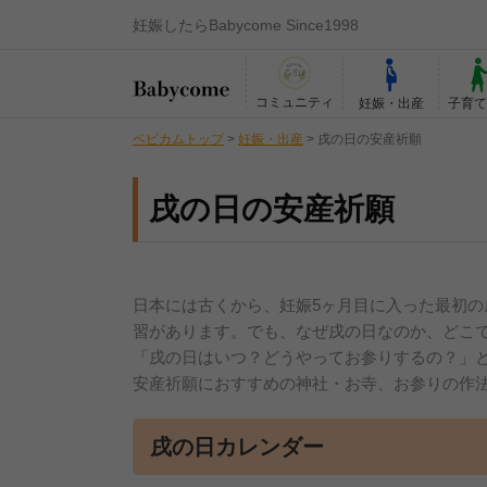
妊娠したらBabycome Since1998
コミュニティ
妊娠・出産
子育
ベビカムトップ
>
妊娠・出産
>
戌の日の安産祈願
戌の日の安産祈願
日本には古くから、妊娠5ヶ月目に入った最初
習があります。でも、なぜ戌の日なのか、どこ
「戌の日はいつ？どうやってお参りするの？」と
安産祈願におすすめの神社・お寺、お参りの作
戌の日カレンダー