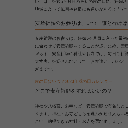
い」は、妊娠5ヶ月目の最初の戌の日に、妊婦
地域によって風習や習慣にも違いがあるようで
安産祈願のお参りは、いつ、誰と行けば
安産祈願のお参りは、妊娠5ヶ月目に入った最
に合わせて安産祈願をすることが多いため。安
限らず、安産祈願の神社やお寺では、毎日ご祈祷
大丈夫。妊婦さんひとりで、お友達と、パパと
ざまです。
戌の日はいつ？2023年戌の日カレンダー
どこで安産祈願をすればいいの？
神社や八幡宮、お寺など、安産祈願で有名なと
ります。神社・お寺どちらを選ぶか迷う人もい
合い、納得できる神社・お寺を選びましょう。