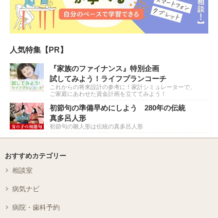
人気特集【PR】
『家族のファイナンス』特別企画
試してみよう！ライフプランコーチ
これからの将来設計の参考に！家計シミュレーターで、
ご家庭にあわせた資金計画を立ててみよう！
初節句の準備早めにしよう 280年の伝統
真多呂人形
初節句の雛人形は伝統の真多呂人形
おすすめカテゴリー
相談室
病気ナビ
病院・歯科予約