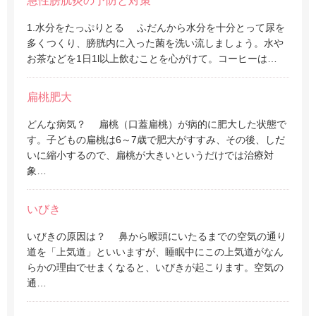
急性膀胱炎の予防と対策
1.水分をたっぷりとる ふだんから水分を十分とって尿を
多くつくり、膀胱内に入った菌を洗い流しましょう。水や
お茶などを1日1l以上飲むことを心がけて。コーヒーは…
扁桃肥大
どんな病気？ 扁桃（口蓋扁桃）が病的に肥大した状態で
す。子どもの扁桃は6～7歳で肥大がすすみ、その後、しだ
いに縮小するので、扁桃が大きいというだけでは治療対
象…
いびき
いびきの原因は？ 鼻から喉頭にいたるまでの空気の通り
道を「上気道」といいますが、睡眠中にこの上気道がなん
らかの理由でせまくなると、いびきが起こります。空気の
通…