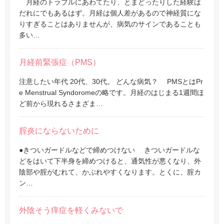
月経のトラブルにあわてたり、とまどったりした経験は
だれにでもあるはず。月経は個人差があるので神経質にな
りすぎることはありませんが、病気のサインであることも
多い…
月経前緊張症（PMS）
注意したい年代 20代、30代。 どんな病気？ PMSとはPr
e Menstrual Syndoromeの略です。月経のはじまる1週間ほ
ど前から現れるさまざま…
腟炎にならないために
●きついガードルなどで締めつけない きついガードルな
どをはいて下半身を締めつけると、通気性が悪くなり、外
陰部や腟がむれて、かぶれやすくなります。とくに、腟カ
ン…
外陰
そう
痒症を軽くみないで