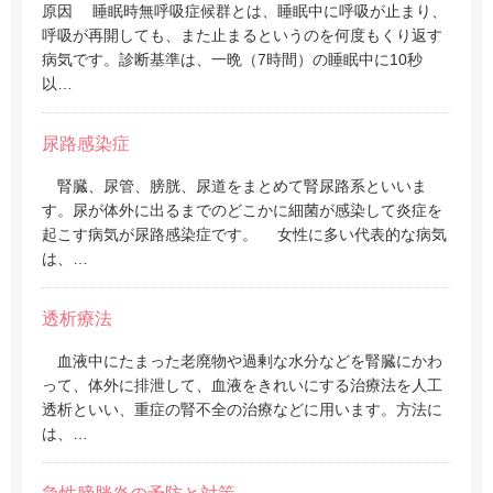
原因 睡眠時無呼吸症候群とは、睡眠中に呼吸が止まり、
呼吸が再開しても、また止まるというのを何度もくり返す
病気です。診断基準は、一晩（7時間）の睡眠中に10秒
以…
尿路感染症
腎臓、尿管、膀胱、尿道をまとめて腎尿路系といいま
す。尿が体外に出るまでのどこかに細菌が感染して炎症を
起こす病気が尿路感染症です。 女性に多い代表的な病気
は、…
透析療法
血液中にたまった老廃物や過剰な水分などを腎臓にかわ
って、体外に排泄して、血液をきれいにする治療法を人工
透析といい、重症の腎不全の治療などに用います。方法に
は、…