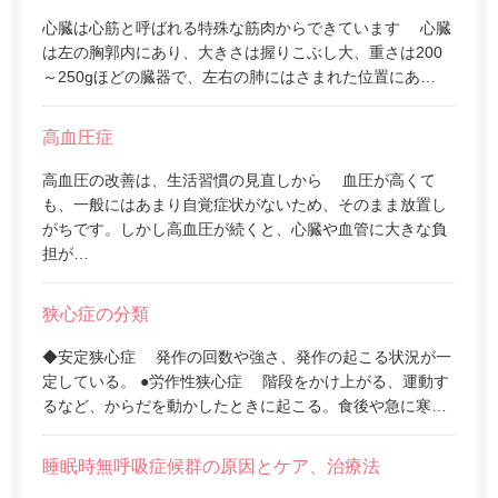
心臓は心筋と呼ばれる特殊な筋肉からできています 心臓
は左の胸郭内にあり、大きさは握りこぶし大、重さは200
～250gほどの臓器で、左右の肺にはさまれた位置にあ…
高血圧症
高血圧の改善は、生活習慣の見直しから 血圧が高くて
も、一般にはあまり自覚症状がないため、そのまま放置し
がちです。しかし高血圧が続くと、心臓や血管に大きな負
担が…
狭心症の分類
◆安定狭心症 発作の回数や強さ、発作の起こる状況が一
定している。 ●労作性狭心症 階段をかけ上がる、運動す
るなど、からだを動かしたときに起こる。食後や急に寒…
睡眠時無呼吸症候群の原因とケア、治療法