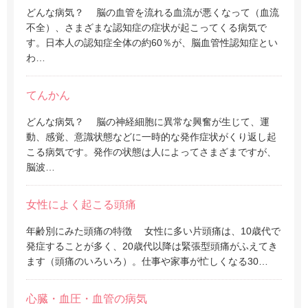
どんな病気？ 脳の血管を流れる血流が悪くなって（血流
不全）、さまざまな認知症の症状が起こってくる病気で
す。日本人の認知症全体の約60％が、脳血管性認知症とい
わ…
てんかん
どんな病気？ 脳の神経細胞に異常な興奮が生じて、運
動、感覚、意識状態などに一時的な発作症状がくり返し起
こる病気です。発作の状態は人によってさまざまですが、
脳波…
女性によく起こる頭痛
年齢別にみた頭痛の特徴 女性に多い片頭痛は、10歳代で
発症することが多く、20歳代以降は緊張型頭痛がふえてき
ます（頭痛のいろいろ）。仕事や家事が忙しくなる30…
心臓・血圧・血管の病気