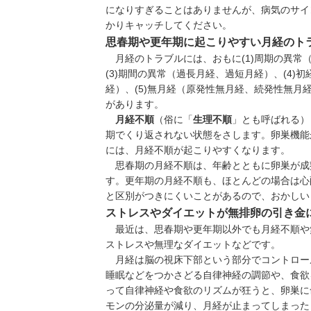
になりすぎることはありませんが、病気のサイ
かりキャッチしてください。
思春期や更年期に起こりやすい月経のト
月経のトラブルには、おもに
(1)
周期の異常
(3)
期間の異常（
過長月経
、
過短月経
）、
(4)
初
経
）、
(5)
無月経（
原発性無月経
、
続発性無月
があります。
月経不順
（俗に「
生理不順
」とも呼ばれる）
期でくり返されない状態をさします。卵巣機能
には、月経不順が起こりやすくなります。
思春期の月経不順は、年齢とともに卵巣が成
す。更年期の月経不順も、ほとんどの場合は心
と区別がつきにくいことがあるので、おかしい
ストレスやダイエットが無排卵の引き金
最近は、思春期や更年期以外でも月経不順や
ストレスや無理なダイエットなどです。
月経は脳の視床下部という部分でコントロー
睡眠などをつかさどる自律神経の調節や、食欲
って自律神経や食欲のリズムが狂うと、卵巣に
モンの分泌量が減り、月経が止まってしまった