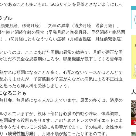
ンであることも多いもの。SOSサインを見落とさないようにしっ
ラブル
（
頻発月経
、
稀発月経
）、
(2)
量の異常（
過少月経
、
過多月経
）、
経年齢と閉経年齢の異常（
早発
月経と
晩発月経
、
早発閉経
と
晩発閉
経
）、
(6)
月経にともなうつらい症状（
月経困難症
、
月経前緊張症
）
というのは、ここにあげた周期の異常の総称で、月経が適正な周
がまだ不完全な思春期のころや、卵巣機能が低下してくる更年期
熟すれば順調になることが多く、心配のないケースがほとんどで
配ありませんが、
子宮筋腫
や
子宮がん
などの病気による不正出血
と思ったら婦人科を受診しましょう。
人
になることも
無排卵、無月経になる人がふえています。原因の多くは、過度の
ルされていますが、視床下部には心臓の拍動や呼吸、体温調節、
を調節する役割もあります。このためストレスやダイエットによ
命令をだすホルモン分泌にも影響がでます。その結果、女性ホル
り（
続発性無月経
）、月経不順が起こったりするのです。