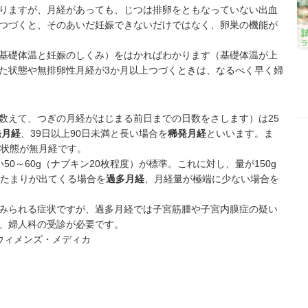
りますが、月経があっても、じつは排卵をともなっていない出血
つづくと、そのあいだ妊娠できないだけではなく、卵巣の機能が
基礎体温と妊娠のしくみ
）をはかればわかります（基礎体温が上
た状態や無排卵性月経が3か月以上つづくときは、なるべく早く婦
えて、つぎの月経がはじまる前日までの日数をさします）は25
発月経
、39日以上90日未満と長い場合を
稀発月経
といいます。ま
い状態が無月経です。
50～60g（ナプキン20枚程度）が標準。これに対し、量が150g
かたまりが出てくる場合を
過多月経
、月経量が極端に少ない場合を
みられる症状ですが、過多月経では子宮筋腫や子宮内膜症の疑い
、婦人科の受診が必要です。
ウィメンズ・メディカ