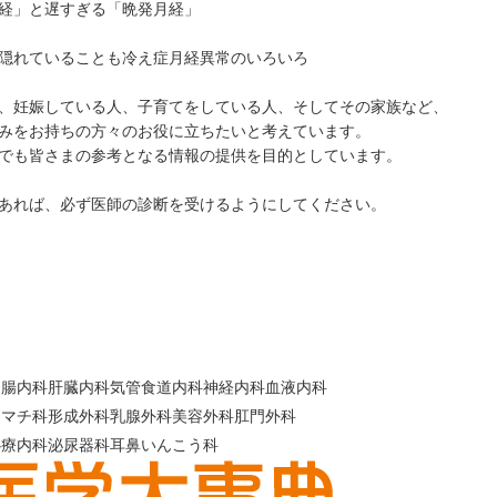
経」と遅すぎる「晩発月経」
隠れていることも
冷え症
月経異常のいろいろ
、妊娠している人、子育てをしている人、そしてその家族など、
みをお持ちの方々のお役に立ちたいと考えています。
でも皆さまの参考となる情報の提供を目的としています。
あれば、必ず医師の診断を受けるようにしてください。
胃腸内科
肝臓内科
気管食道内科
神経内科
血液内科
ウマチ科
形成外科
乳腺外科
美容外科
肛門外科
心療内科
泌尿器科
耳鼻いんこう科