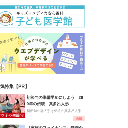
気特集【PR】
初節句の準備早めにしよう 28
0年の伝統 真多呂人形
初節句の雛人形は伝統の真多呂人形
『家族のファイナンス』特別企