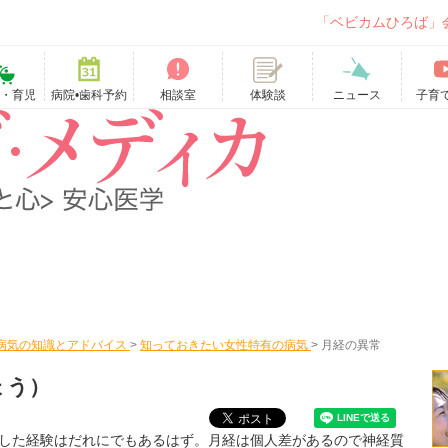
「ベビカムひろば」
て・育児
病院•歯科予約
相談室
ニュース
子育
体験談
病気の知識とアドバイス
>
知っておきたい女性特有の病気
>
月経の異常
ょう）
した経験はだれにでもあるはず。月経は個人差があるので神経質