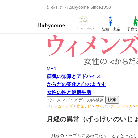
妊娠したらBabycome Since1998
コミュニティ
妊娠・出産
子育
MENU
病気の知識とアドバイス
からだの変化と心のようす
女性の性と健康生活
ベビカムトップ
>
病気ナビ
>
ウィメンズ・メディカ
>
月経の異常
（げっけいのいじ
月経のトラブルにあわてたり、とまどったり