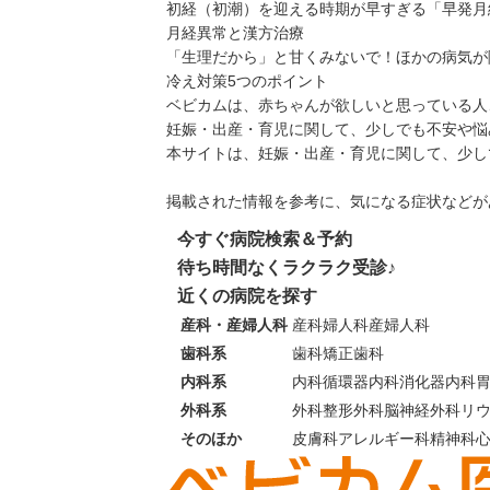
初経（初潮）を迎える時期が早すぎる「早発月
月経異常と漢方治療
「生理だから」と甘くみないで！ほかの病気が
冷え対策5つのポイント
ベビカムは、赤ちゃんが欲しいと思っている人
妊娠・出産・育児に関して、少しでも不安や悩
本サイトは、妊娠・出産・育児に関して、少し
掲載された情報を参考に、気になる症状などが
今すぐ病院検索＆予約
待ち時間なくラクラク受診♪
近くの病院を探す
産科・産婦人科
産科
婦人科
産婦人科
歯科系
歯科
矯正歯科
内科系
内科
循環器内科
消化器内科
外科系
外科
整形外科
脳神経外科
リ
そのほか
皮膚科
アレルギー科
精神科