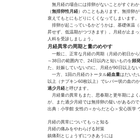
無月経の場合には排卵がないことがすぐわか
（
無排卵性月経
）のこともあります。無排卵が
衰えてもとにもどりにくくなってしまいます。
排卵が起こっているかどうかは、基礎体温（
昇せず、低温期がつづきます）。月経が止まっ
人科を受診しましょう。
月経異常の周期と量のめやす
一般に、正常な月経の周期（月経の初日から数
～38日の範囲内で、24日以内と短いものを
頻
た、妊娠していないのに、月経が90日以上な
一方、1回の月経のトータル
経血量
はだいたい
以上（ナプキン60枚以上）でレバー状の血の
過少月経
と呼びます。
月経量の異常もまた、思春期と更年期によく
が、また過少月経では無排卵の疑いがあるので
出典：
小学館 女性の＜からだと心＞安心医学 
月経の異常についてもっと知る
月経の痛みをやわらげる対策
鎮痛剤とじょうずにつきあうには