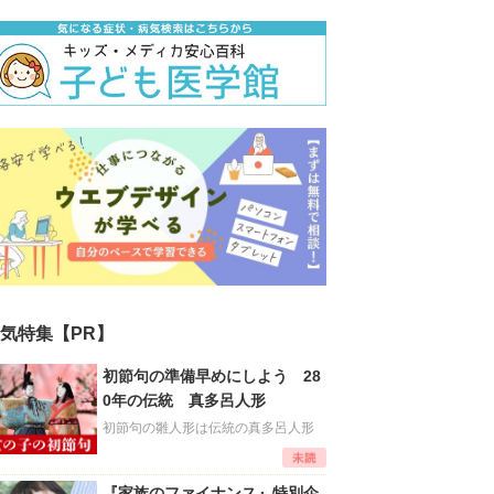
気特集【PR】
初節句の準備早めにしよう 28
0年の伝統 真多呂人形
初節句の雛人形は伝統の真多呂人形
『家族のファイナンス』特別企