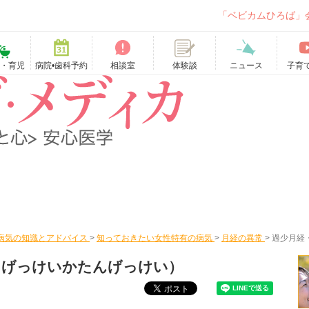
「ベビカムひろば」
て・育児
病院•歯科予約
相談室
ニュース
子育
体験談
病気の知識とアドバイス
>
知っておきたい女性特有の病気
>
月経の異常
>
過少月経
うげっけいかたんげっけい）