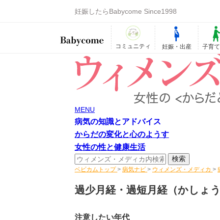
妊娠したらBabycome Since1998
コミュニティ
妊娠・出産
子育
MENU
病気の知識とアドバイス
からだの変化と心のようす
女性の性と健康生活
ベビカムトップ
>
病気ナビ
>
ウィメンズ・メディカ
>
過少月経・過短月経
（かしょ
注意したい年代