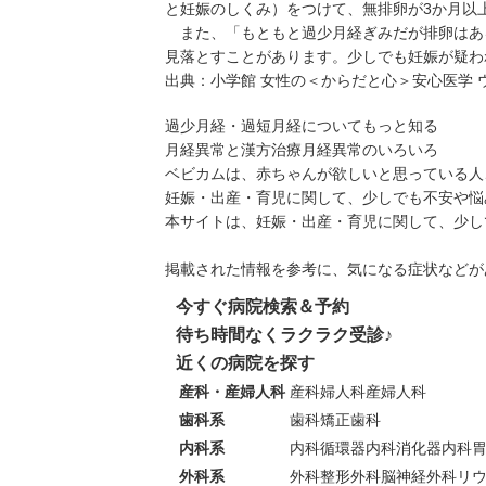
と妊娠のしくみ
）をつけて、無排卵が3か月以
また、「もともと過少月経ぎみだが排卵はあ
見落とすことがあります。少しでも妊娠が疑わ
出典：
小学館 女性の＜からだと心＞安心医学 
過少月経・過短月経についてもっと知る
月経異常と漢方治療
月経異常のいろいろ
ベビカムは、赤ちゃんが欲しいと思っている人
妊娠・出産・育児に関して、少しでも不安や悩
本サイトは、妊娠・出産・育児に関して、少し
掲載された情報を参考に、気になる症状などが
今すぐ病院検索＆予約
待ち時間なくラクラク受診♪
近くの病院を探す
産科・産婦人科
産科
婦人科
産婦人科
歯科系
歯科
矯正歯科
内科系
内科
循環器内科
消化器内科
外科系
外科
整形外科
脳神経外科
リ