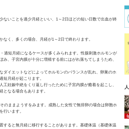
ないことを過少月経といい、1～2日ほどの短い日数で出血が終
なく、多くの場合、月経が1～2日で終わります。
・過短月経になるケースが多くみられます。性腺刺激ホルモンが
ぼみ、子宮内膜が十分に増殖する前にはがれ落ちてしまうため、
なダイエットなどによってホルモンのバランスが乱れ、卵巣のホ
過短月経が起こります。
人工妊娠中絶をくり返し行ったために子宮内膜が癒着を起こし、
人
経となる場合もあります。
そのままようすをみます。成熟した女性で無排卵の場合は卵胞ホ
を行います。
置すると無月経に移行することがあります。基礎体温（
基礎体温