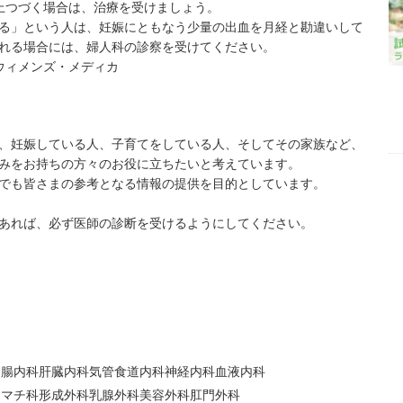
上つづく場合は、治療を受けましょう。
る」という人は、妊娠にともなう少量の出血を月経と勘違いして
れる場合には、婦人科の診察を受けてください。
ウィメンズ・メディカ
、妊娠している人、子育てをしている人、そしてその家族など、
みをお持ちの方々のお役に立ちたいと考えています。
でも皆さまの参考となる情報の提供を目的としています。
あれば、必ず医師の診断を受けるようにしてください。
胃腸内科
肝臓内科
気管食道内科
神経内科
血液内科
ウマチ科
形成外科
乳腺外科
美容外科
肛門外科