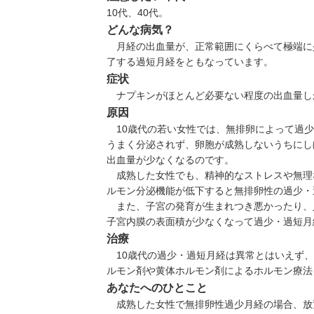
10代、40代。
どんな病気？
月経の出血量が、正常範囲にくらべて極端に少
了する過短月経をともなっています。
症状
ナプキンがほとんど必要ない程度の出血量しか
原因
10歳代の若い女性では、無排卵によって過少
うまく分泌されず、卵胞が成熟しないうちにし
出血量が少なくなるのです。
成熟した女性でも、精神的なストレスや無理
ルモン分泌機能が低下すると無排卵性の過少・
また、子宮の発育が生まれつき悪かったり、
子宮内膜の表面積が少なくなって過少・過短月
治療
10歳代の過少・過短月経は異常とはいえず、
ルモン剤や黄体ホルモン剤によるホルモン療法
あなたへのひとこと
成熟した女性で無排卵性過少月経の場合、放