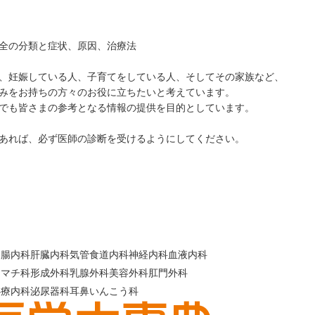
全の分類と症状、原因、治療法
、妊娠している人、子育てをしている人、そしてその家族など、
みをお持ちの方々のお役に立ちたいと考えています。
でも皆さまの参考となる情報の提供を目的としています。
あれば、必ず医師の診断を受けるようにしてください。
胃腸内科
肝臓内科
気管食道内科
神経内科
血液内科
ウマチ科
形成外科
乳腺外科
美容外科
肛門外科
心療内科
泌尿器科
耳鼻いんこう科