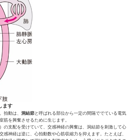
します
。拍動は、
洞結節
と呼ばれる部位から一定の間隔ででている電気
室筋を興奮させるために生じます。
）の支配を受けていて、交感神経の興奮は、洞結節を刺激して心
交感神経は逆に、心拍動数や心筋収縮力を抑えます。たとえば、