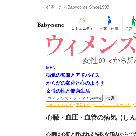
妊娠したらBabycome Since1998
コミュニティ
妊娠・出産
子育
MENU
病気の知識とアドバイス
からだの変化と心のようす
女性の性と健康生活
ベビカムトップ
>
病気ナビ
>
ウィメンズ・メディカ
>
心臓・血圧・血管の病気
（し
心臓は心筋と呼ばれる特殊な筋肉からで