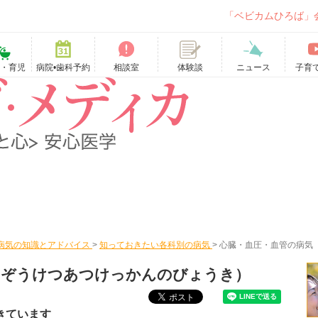
「ベビカムひろば」
て・育児
病院•歯科予約
相談室
ニュース
子育
体験談
病気の知識とアドバイス
>
知っておきたい各科別の病気
>
心臓・血圧・血管の病気
んぞうけつあつけっかんのびょうき）
きています