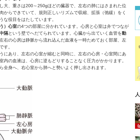
大、重さは200～250gほどの臓器で、左右の肺にはさまれた位
肉からできていて、規則正しいリズムで収縮、拡張（弛緩）をく
うな役目をはたしています。
う）心室
の4つの部屋に分かれています。心房と心室は弁でつなが
中隔
という壁でへだてられています。心臓から出ていく血管を
動
左右の心房は静脈から流れ込んだ血液を一時ためておく部屋、左
です。
うにあり、左右の心室が縮むと同時に、左右の心房・心室間にあ
室内の血液は、心房に逆もどりすることなく圧力がかかります。
ら全身へ、右心室から肺へと勢いよく押し出されます。
人