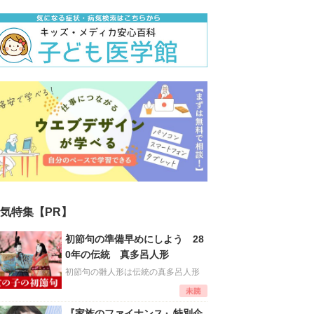
気特集【PR】
初節句の準備早めにしよう 28
0年の伝統 真多呂人形
初節句の雛人形は伝統の真多呂人形
『家族のファイナンス』特別企