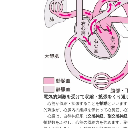
電気的刺激を受けて収縮・拡張をくり返
心筋が収縮・拡張することを
拍動
といいます
的刺激が、心臓内の組織を伝わって心房筋、心
心臓は、自律神経系（
交感神経
、
副交感神経
拍動数をふやし、心筋の収縮力を強めます。副