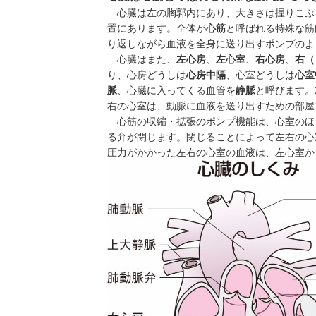
心臓は左の胸郭内にあり、大きさは握りこぶし
置にあります。全体が
心筋
と呼ばれる特殊な筋
り返しながら血液を全身に送り出すポンプのよ
心臓はまた、
左心房
、
左心室
、
右心房
、
右（
り、心房どうしは
心房
中隔
、心室どうしは
心室
脈
、心臓に入ってくる血管を
静脈
と呼びます。
右の心室は、動脈に血液を送り出すための部屋
心筋の収縮・拡張のポンプ機能は、心室のほ
る弁が閉じます。閉じることによって左右の心
圧力がかかった左右の心室の血液は、左心室か