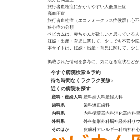
旅行者血栓症にかかりやすい人
低血圧症
高血圧症
旅行者血栓症（エコノミークラス症候群）
心不
狭心症の分類
ベビカムは、赤ちゃんが欲しいと思っている人
妊娠・出産・育児に関して、少しでも不安や悩
本サイトは、妊娠・出産・育児に関して、少し
掲載された情報を参考に、気になる症状などが
今すぐ病院検索＆予約
待ち時間なくラクラク受診♪
近くの病院を探す
産科・産婦人科
産科
婦人科
産婦人科
歯科系
歯科
矯正歯科
内科系
内科
循環器内科
消化器内科
外科系
外科
整形外科
脳神経外科
リ
そのほか
皮膚科
アレルギー科
精神科