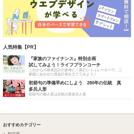
人気特集【PR】
『家族のファイナンス』特別企画
試してみよう！ライフプランコーチ
これからの将来設計の参考に！家計シミュレーターで、ご
家庭にあわせた資金計画を立ててみよう！
初節句の準備早めにしよう 280年の伝統 真
多呂人形
初節句の雛人形は伝統の真多呂人形
おすすめカテゴリー
相談室