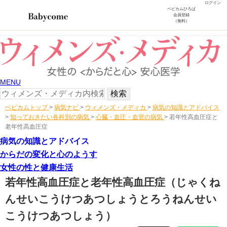
ログイン
ベビカムひろば
会員登録
（無料）
MENU
ベビカムトップ
>
病気ナビ
>
ウィメンズ・メディカ
>
病気の知識とアドバイス
>
知っておきたい各科別の病気
>
心臓・血圧・血管の病気
>
若年性高血圧症と
老年性高血圧症
病気の知識とアドバイス
からだの変化と心のようす
女性の性と健康生活
若年性高血圧症と老年性高血圧症
（じゃくね
んせいこうけつあつしょうとろうねんせい
こうけつあつしょう）