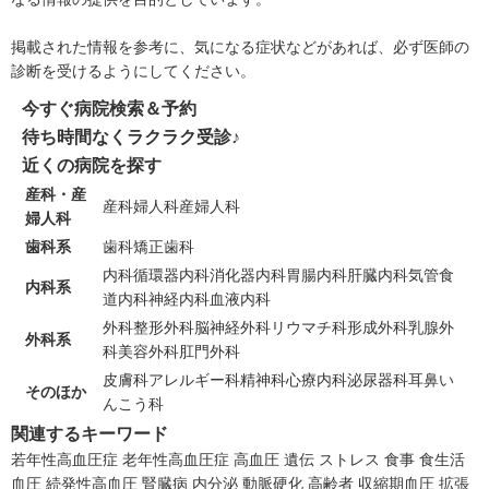
掲載された情報を参考に、気になる症状などがあれば、必ず医師の
診断を受けるようにしてください。
今すぐ病院検索＆予約
待ち時間なくラクラク受診♪
近くの病院を探す
産科・産
産科
婦人科
産婦人科
婦人科
歯科系
歯科
矯正歯科
内科
循環器内科
消化器内科
胃腸内科
肝臓内科
気管食
内科系
道内科
神経内科
血液内科
外科
整形外科
脳神経外科
リウマチ科
形成外科
乳腺外
外科系
科
美容外科
肛門外科
皮膚科
アレルギー科
精神科
心療内科
泌尿器科
耳鼻い
そのほか
んこう科
関連するキーワード
若年性高血圧症
老年性高血圧症
高血圧
遺伝
ストレス
食事
食生活
血圧
続発性高血圧
腎臓病
内分泌
動脈硬化
高齢者
収縮期血圧
拡張