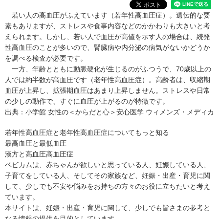
若い人の
高血圧
がふえています（若年性高血圧症）。遺伝的な要
素もありますが、ストレスや食事内容などのかかわりも大きいと考
えられます。しかし、若い人で血圧が高値を示す人の場合は、続発
性高血圧のことが多いので、腎臓病や内分泌の病気がないかどうか
を調べる検査が必要です。
一方、年齢とともに動脈硬化が生じるのがふつうで、70歳以上の
人では約半数が高血圧です（老年性高血圧症）。高齢者は、収縮期
血圧が上昇し、拡張期血圧はあまり上昇しません。ストレスや日常
の少しの動作で、すぐに血圧が上がるのが特徴です。
出典：
小学館 女性の＜からだと心＞安心医学 ウィメンズ・メディカ
若年性高血圧症と老年性高血圧症についてもっと知る
最高血圧と最低血圧
漢方と高血圧
高血圧症
ベビカムは、赤ちゃんが欲しいと思っている人、妊娠している人、
子育てをしている人、そしてその家族など、妊娠・出産・育児に関
して、少しでも不安や悩みをお持ちの方々のお役に立ちたいと考え
ています。
本サイトは、妊娠・出産・育児に関して、少しでも皆さまの参考と
なる情報の提供を目的としています。