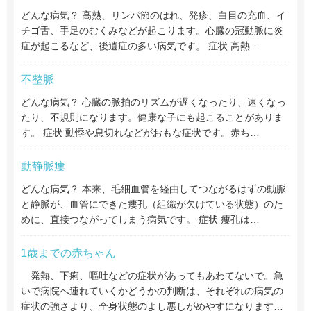
どんな病気？ 高熱、リンパ節のはれ、発疹、白目の充血、イ
チゴ舌、手足のむくみなどが起こります。心臓の冠動脈に炎
症が起こるなど、後遺症の多い病気です。 症状 高熱…
不整脈
どんな病気？ 心臓の脈拍のリズムが遅くなったり、速くなっ
たり、不規則になります。健康な子にも起こることがありま
す。 症状 動悸や息切れなどがおもな症状です。赤ち…
動静脈瘻
どんな病気？ 本来、毛細血管を経由してつながるはずの動脈
と静脈が、血管にできた瘻孔（組織が欠けている状態）のた
めに、直接つながってしまう病気です。 症状 瘻孔は…
1歳までの赤ちゃん
発熱、下痢、嘔吐などの症状があってもあわてないで。急
いで病院へ連れていくかどうかの判断は、それぞれの病気の
症状の強さより、全身状態のよし悪しがめやすになります…