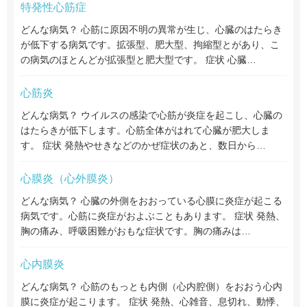
特発性心筋症
どんな病気？ 心筋に原因不明の異常が生じ、心臓のはたらき
が低下する病気です。拡張型、肥大型、拘縮型とがあり、こ
の病気のほとんどが拡張型と肥大型です。 症状 心臓…
心筋炎
どんな病気？ ウイルスの感染で心筋が炎症を起こし、心臓の
はたらきが低下します。心筋全体がはれて心臓が肥大しま
す。 症状 発熱やせきなどのかぜ症状のあと、数日から…
心膜炎（心外膜炎）
どんな病気？ 心臓の外側をおおっている心膜に炎症が起こる
病気です。心筋に炎症がおよぶこともあります。 症状 発熱、
胸の痛み、呼吸困難がおもな症状です。胸の痛みは…
心内膜炎
どんな病気？ 心筋のもっとも内側（心内腔側）をおおう心内
膜に炎症が起こります。 症状 発熱、心雑音、息切れ、動悸、