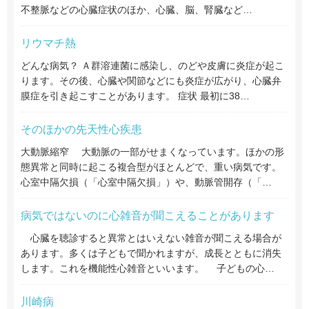
不整脈などの心臓症状のほか、心臓、脳、腎臓など…
リウマチ熱
どんな病気？ Ａ群溶連菌に感染し、のどや皮膚に炎症が起こ
ります。その後、心臓や関節などにも炎症が広がり、心臓弁
膜症を引き起こすことがあります。 症状 最初に38…
そのほかの先天性心疾患
大動脈縮窄 大動脈の一部がせまくなっています。ほかの形
態異常と同時に起こる複合型がほとんどで、重い病気です。
心室中隔欠損（「心室中隔欠損」）や、動脈管開存（「…
病気ではないのに心雑音が聞こえることがあります
心臓を聴診すると異常とはいえない雑音が聞こえる場合が
あります。多くは子どもで聞かれますが、成長とともに消失
します。これを機能性心雑音といいます。 子どもの心…
川崎病