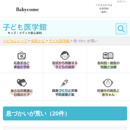
ログイン
ベビカムひろば
会員登録
（無料）
ベビカムトップ
>
病気ナビ
>
子ども医学館
>
息づかいが荒い
息づかいが荒い（20件）