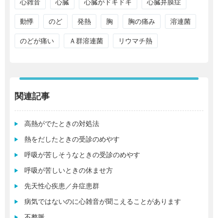
心雑音
心臓
心臓がドキドキ
心臓弁膜症
動悸
のど
発熱
胸
胸の痛み
溶連菌
のどが痛い
Ａ群溶連菌
リウマチ熱
関連記事
高熱がでたときの対処法
熱をだしたときの受診のめやす
呼吸が苦しそうなときの受診のめやす
呼吸が苦しいときの休ませ方
先天性心疾患／弁症患群
病気ではないのに心雑音が聞こえることがあります
不整脈