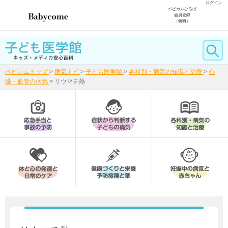
ログイン
ベビカムひろば
会員登録
（無料）
ベビカムトップ
>
病気ナビ
>
子ども医学館
>
各科別・病気の知識と治療
>
心
臓・血管の病気
>
リウマチ熱