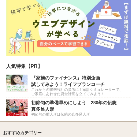
人気特集【PR】
『家族のファイナンス』特別企画
試してみよう！ライフプランコーチ
これからの将来設計の参考に！家計シミュレーターで、
ご家庭にあわせた資金計画を立ててみよう！
初節句の準備早めにしよう 280年の伝統
真多呂人形
初節句の雛人形は伝統の真多呂人形
おすすめカテゴリー