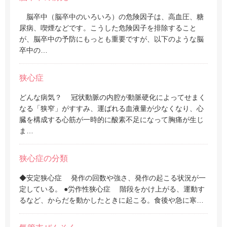
脳卒中（脳卒中のいろいろ）の危険因子は、高血圧、糖
尿病、喫煙などです。こうした危険因子を排除すること
が、脳卒中の予防にもっとも重要ですが、以下のような脳
卒中の…
狭心症
どんな病気？ 冠状動脈の内腔が動脈硬化によってせまく
なる「狭窄」がすすみ、運ばれる血液量が少なくなり、心
臓を構成する心筋が一時的に酸素不足になって胸痛が生じ
ま…
狭心症の分類
◆安定狭心症 発作の回数や強さ、発作の起こる状況が一
定している。 ●労作性狭心症 階段をかけ上がる、運動す
るなど、からだを動かしたときに起こる。食後や急に寒…