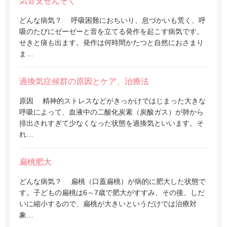
気管支ぜんそく
どんな病気？ 呼吸困難におちいり、息づかいも荒く、呼
吸のたびにゼーゼーと音を立てる発作を起こす病気です。
せきと痰も出ます。発作は何時間かたつと自然におさまり
ま…
過換気症候群の原因とケア、治療法
原因 精神的ストレスなどがきっかけではじまった大きな
呼吸によって、血液中の二酸化炭素（炭酸ガス）が肺から
排出されすぎて少なくなった状態を過換気といいます。そ
れ…
扁桃肥大
どんな病気？ 扁桃（口蓋扁桃）が病的に肥大した状態で
す。子どもの扁桃は6～7歳で肥大がすすみ、その後、しだ
いに縮小するので、扁桃が大きいというだけでは治療対
象…