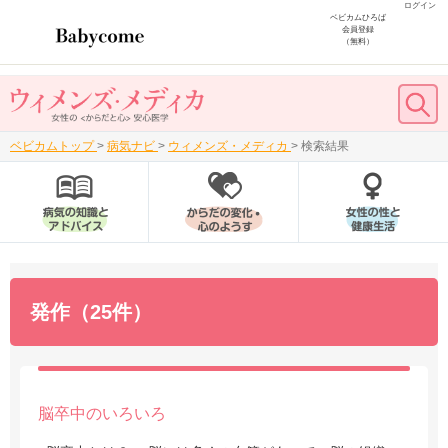
ログイン
ベビカムひろば
会員登録
（無料）
ベビカムトップ
>
病気ナビ
>
ウィメンズ・メディカ
>
検索結果
発作（25件）
脳卒中のいろいろ