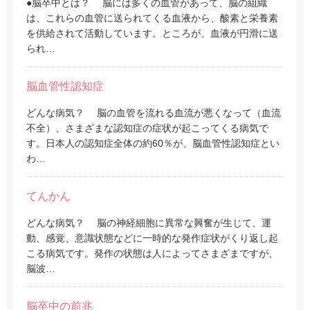
●脳卒中とは？ 脳には多くの血管があって、脳の組織
は、これらの血管に送られてくる血液から、酸素と栄養素
を供給されて活動しています。ところが、血液が円滑に送
られ…
脳血管性認知症
どんな病気？ 脳の血管を流れる血流が悪くなって（血流
不全）、さまざまな認知症の症状が起こってくる病気で
す。日本人の認知症全体の約60％が、脳血管性認知症とい
わ…
てんかん
どんな病気？ 脳の神経細胞に異常な興奮が生じて、運
動、感覚、意識状態などに一時的な発作症状がくり返し起
こる病気です。発作の状態は人によってさまざまですが、
脳波…
脳卒中の前兆