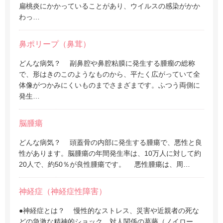
扁桃炎にかかっていることがあり、ウイルスの感染がかか
わっ…
鼻ポリープ（鼻茸）
どんな病気？ 副鼻腔や鼻腔粘膜に発生する腫瘤の総称
で、形はきのこのようなものから、平たく広がっていて全
体像がつかみにくいものまでさまざまです。ふつう両側に
発生…
脳腫瘍
どんな病気？ 頭蓋骨の内部に発生する腫瘍で、悪性と良
性があります。脳腫瘍の年間発生率は、10万人に対して約
20人で、約50％が良性腫瘍です。 悪性腫瘍は、周…
神経症（神経症性障害）
●神経症とは？ 慢性的なストレス、災害や近親者の死な
どの急激な精神的ショック、対人関係の葛藤（ノイロー