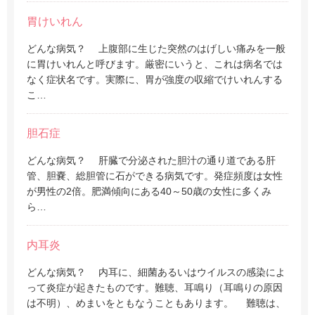
胃けいれん
どんな病気？ 上腹部に生じた突然のはげしい痛みを一般
に胃けいれんと呼びます。厳密にいうと、これは病名では
なく症状名です。実際に、胃が強度の収縮でけいれんする
こ…
胆石症
どんな病気？ 肝臓で分泌された胆汁の通り道である肝
管、胆嚢、総胆管に石ができる病気です。発症頻度は女性
が男性の2倍。肥満傾向にある40～50歳の女性に多くみ
ら…
内耳炎
どんな病気？ 内耳に、細菌あるいはウイルスの感染によ
って炎症が起きたものです。難聴、耳鳴り（耳鳴りの原因
は不明）、めまいをともなうこともあります。 難聴は、