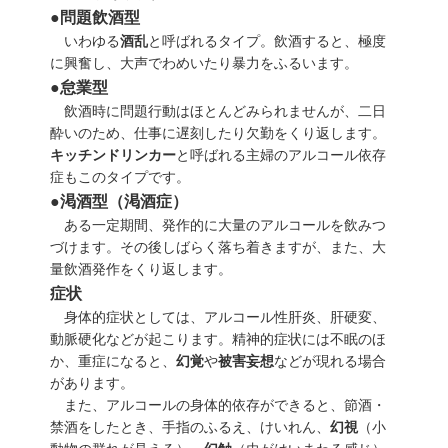
●問題飲酒型
いわゆる
酒乱
と呼ばれるタイプ。飲酒すると、極度
に興奮し、大声でわめいたり暴力をふるいます。
●怠業型
飲酒時に問題行動はほとんどみられませんが、二日
酔いのため、仕事に遅刻したり欠勤をくり返します。
キッチンドリンカー
と呼ばれる主婦のアルコール依存
症もこのタイプです。
●渇酒型（渇酒症）
ある一定期間、発作的に大量のアルコールを飲みつ
づけます。その後しばらく落ち着きますが、また、大
量飲酒発作をくり返します。
症状
身体的症状としては、アルコール性肝炎、肝硬変、
動脈硬化などが起こります。精神的症状には不眠のほ
か、重症になると、
幻覚
や
被害妄想
などが現れる場合
があります。
また、アルコールの身体的依存ができると、節酒・
禁酒をしたとき、手指のふるえ、けいれん、
幻視
（小