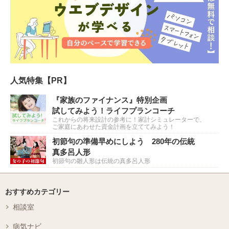
人気特集【PR】
『家族のファイナンス』特別企画
試してみよう！ライフプランコーチ
これからの将来設計の参考に！家計シミュレーターで、
ご家庭にあわせた資金計画を立ててみよう！
初節句の準備早めにしよう 280年の伝統
真多呂人形
初節句の雛人形は伝統の真多呂人形
おすすめカテゴリー
相談室
病気ナビ