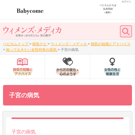
ログイン
ベビカムひろば
会員登録
（無料）
ベビカムトップ
>
病気ナビ
>
ウィメンズ・メディカ
>
病気の知識とアドバイス
>
知っておきたい女性特有の病気
>
子宮の病気
子宮の病気
子宮の病気